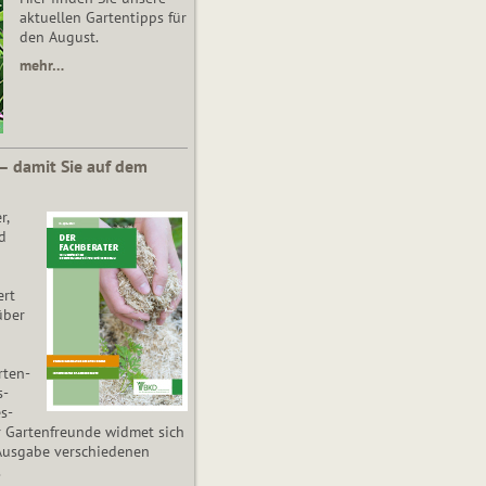
aktuellen Gartentipps für
den August.
mehr…
 – damit Sie auf dem
r,
d
ert
über
­ten­
s­
es­
r Gartenfreunde widmet sich
Ausgabe verschiedenen
.