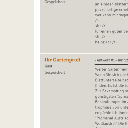
Gespeichert
an einigen blätter
pockenartige erhe
wer kann mir sagen
/>
<br />
für einen guten be
<br />
heinz.<br />
Ihr Gartenprofi
« Antwort #1 - am: 12
Gast
Werter Gartenfreun
Gespeichert
Wenn Sie sich die 
Blattunterseite be
finden. Es ist die 
Zur Bekämpfung se
günstigsten "Spruz
Behandlungen im A
tropfnass von unte
empfehle ich Ihne
"Promanal Austrieb
Wolllausfrei". Die 