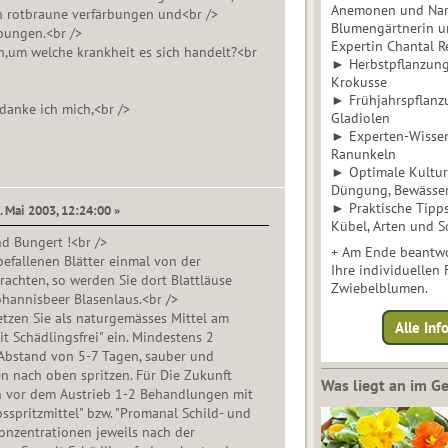
Anemonen und Narz
n rotbraune verfärbungen und<br />
Blumengärtnerin u
bungen.<br />
Expertin Chantal 
,um welche krankheit es sich handelt?<br
► Herbstpflanzunge
Krokusse
► Frühjahrspflanz
danke ich mich,<br />
Gladiolen
► Experten-Wisse
Ranunkeln
► Optimale Kultur 
Düngung, Bewässe
► Praktische Tipp
. Mai 2003, 12:24:00 »
Kübel, Arten und S
d Bungert !<br />
+ Am Ende beantwo
befallenen Blätter einmal von der
Ihre individuellen
trachten, so werden Sie dort Blattläuse
Zwiebelblumen.
Johannisbeer Blasenlaus.<br />
tzen Sie als naturgemässes Mittel am
Alle In
it Schädlingsfrei" ein. Mindestens 2
bstand von 5-7 Tagen, sauber und
n nach oben spritzen. Für Die Zukunft
Was liegt an im 
n vor dem Austrieb 1-2 Behandlungen mit
sspritzmittel" bzw. "Promanal Schild- und
Konzentrationen jeweils nach der