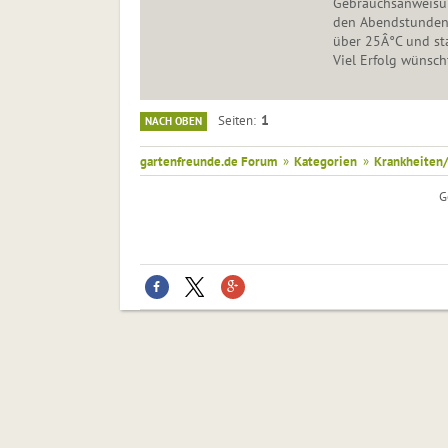
Gebrauchsanweisung
den Abendstunden s
über 25Â°C und st
Viel Erfolg wünsch
1
Seiten
NACH OBEN
gartenfreunde.de Forum
»
Kategorien
»
Krankheiten/
G