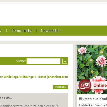
z
Community
Newsletter
Suche:
n/ Schädlinge/ Nützlinge
»
kranke johannisbeeren
DRUCKEN
0:21:00 »
Blumen aus Knol
Entdecken Sie die 
hannisbeersträuchern zeigen sich<br />