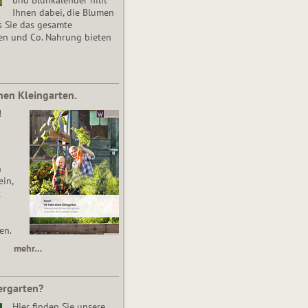
Ihnen dabei, die Blumen
s Sie das gesamte
en und Co. Nahrung bieten
nen Kleingarten.
!
n
in,
t
en.
mehr…
ergarten?
Hier finden Sie unsere