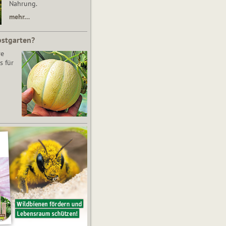
Nahrung.
mehr…
bstgarten?
re
s für