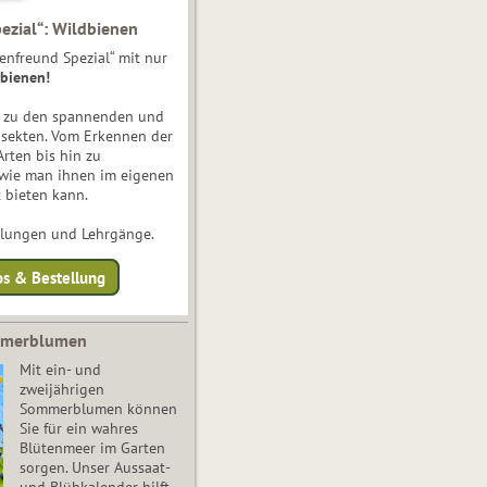
ezial“: Wildbienen
enfreund Spezial“ mit nur
bienen!
e zu den spannenden und
nsekten. Vom Erkennen der
Arten bis hin zu
 wie man ihnen im eigenen
 bieten kann.
ulungen und Lehrgänge.
os & Bestellung
mmerblumen
Mit ein- und
zweijährigen
Sommerblumen können
Sie für ein wahres
Blütenmeer im Garten
sorgen. Unser Aussaat-
und Blühkalender hilft