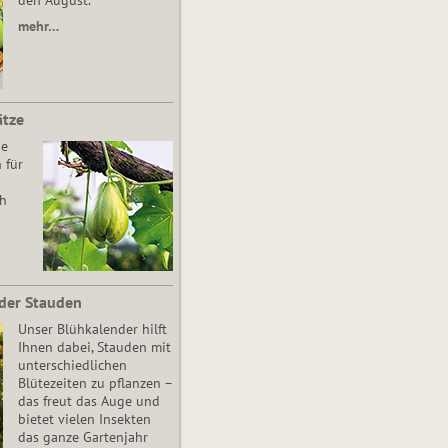
den August.
mehr…
ätze
he
 für
ch
der Stauden
Unser Blühkalender hilft
Ihnen dabei, Stauden mit
unterschiedlichen
Blütezeiten zu pflanzen –
das freut das Auge und
bietet vielen Insekten
das ganze Gartenjahr