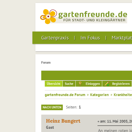
Gartenpraxis
Im Fokus
Marktplat
Forum
Übersicht
Suche
Einloggen
Registrieren
gartenfreunde.de Forum
»
Kategorien
»
Krankheite
1
Seiten
NACH UNTEN
Heinz Bungert
« am: 11. Mai 2003, 2
Gast
An meinen roten jo