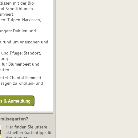
issen mit der Bio-
nd Schnittblumen-
Remmert:
n: Tulpen, Narzissen,
ungen: Dahlien und
n rund um Anemonen und
und Pflege: Standort,
rung
s für Blumenbeet und
orten
rtet Chantal Remmert
 Fragen zu Knollen- und
fos & Anmeldung
Gemüsegarten?
Hier finden Sie unsere
aktuellen Gartentipps für