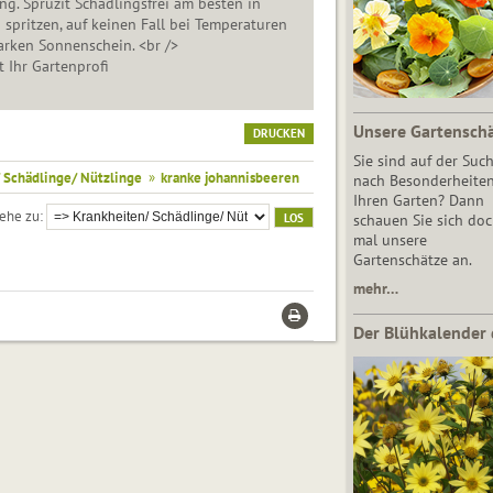
. Spruzit Schädlingsfrei am besten in
pritzen, auf keinen Fall bei Temperaturen
arken Sonnenschein. <br />
t Ihr Gartenprofi
Unsere Gartensch
DRUCKEN
Sie sind auf der Suc
 Schädlinge/ Nützlinge
»
kranke johannisbeeren
nach Besonderheiten
Ihren Garten? Dann
ehe zu
schauen Sie sich do
mal unsere
Gartenschätze an.
mehr…
Der Blühkalender 