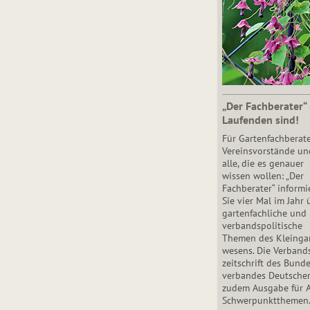
„Der Fachberater“
Laufenden sind!
Für Gartenfachberate
Vereinsvorstände un
alle, die es genauer
wissen wollen: „Der
Fachberater“ informi
Sie vier Mal im Jahr 
gartenfachliche und
verbandspolitische
Themen des Klein­gar
wesens. Die Ver­band
zeit­schrift des Bun­d
ver­ban­des Deutsche
zudem Ausgabe für 
Schwer­punkt­the­men