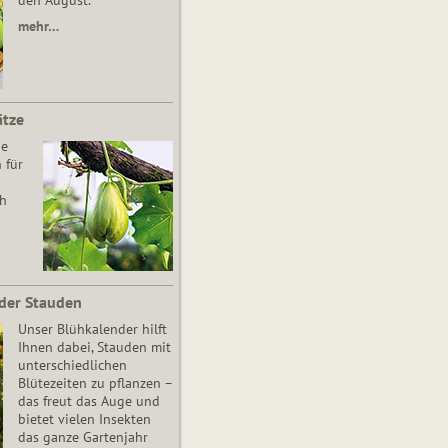
den August.
mehr…
ätze
he
 für
ch
der Stauden
Unser Blühkalender hilft
Ihnen dabei, Stauden mit
unterschiedlichen
Blütezeiten zu pflanzen –
das freut das Auge und
bietet vielen Insekten
das ganze Gartenjahr