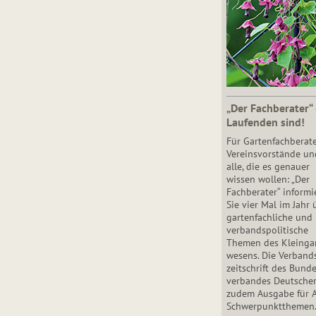
„Der Fachberater“
Laufenden sind!
Für Gartenfachberate
Vereinsvorstände un
alle, die es genauer
wissen wollen: „Der
Fachberater“ informi
Sie vier Mal im Jahr 
gartenfachliche und
verbandspolitische
Themen des Klein­gar
wesens. Die Ver­band
zeit­schrift des Bun­d
ver­ban­des Deutsche
zudem Ausgabe für 
Schwer­punkt­the­men