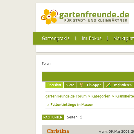
Gartenpraxis
Im Fokus
Marktplat
Forum
Übersicht
Suche
Einloggen
Registrieren
gartenfreunde.de Forum
»
Kategorien
»
Krankheite
»
Faltentintlinge in Massen
1
Seiten
NACH UNTEN
Christina
« am: 09. Mai 2003, 2