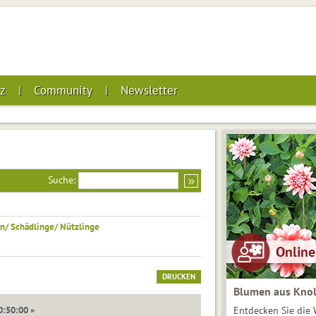
z
Community
Newsletter
Suche:
n/ Schädlinge/ Nützlinge
DRUCKEN
Blumen aus Knol
0:50:00 »
Entdecken Sie die 