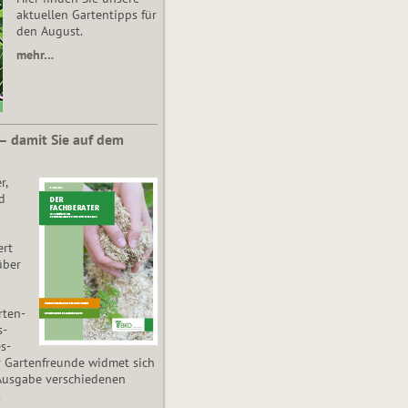
aktuellen Gartentipps für
den August.
mehr…
 – damit Sie auf dem
r,
d
ert
über
­ten­
s­
es­
r Gartenfreunde widmet sich
Ausgabe verschiedenen
.