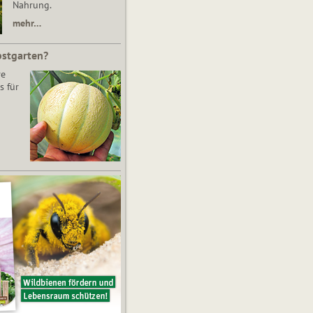
Nahrung.
mehr…
bstgarten?
re
s für