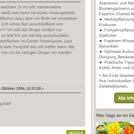
Anemonen und Narz
 wachsen 2x im jahr massenweise
Blumengärtnerin u
h weiß, man kann sie essen, vorausgesetzt,
Expertin Chantal 
Alkohol dazu, aber ich finde sie schmecken
► Herbstpflanzunge
sich schon fast ausschließlich von
Krokusse
n?? Ich will die Dinger einfach nur
► Frühjahrspflanz
h es leid bin sie ständig auszubuddeln,
Gladiolen
► Experten-Wisse
ntenflecken im Garten hinterlassen. Laut
Ranunkeln
es kein Fungizid das mit helfen kann. Hat
► Optimale Kultur 
wie ich die lästigen Dinger los werden
Düngung, Bewässe
► Praktische Tipp
Kübel, Arten und S
+ Am Ende beantwo
Ihre individuellen
Zwiebelblumen.
8. Oktober 2006, 18:53:00 »
!
Alle In
pilze!!
Was liegt an im 
DRUCKEN