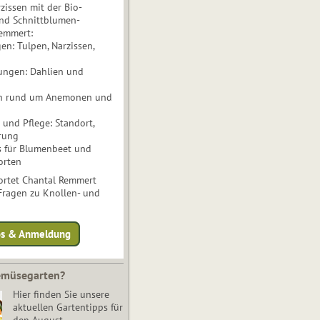
issen mit der Bio-
nd Schnittblumen-
Remmert:
n: Tulpen, Narzissen,
ungen: Dahlien und
n rund um Anemonen und
und Pflege: Standort,
rung
s für Blumenbeet und
orten
rtet Chantal Remmert
 Fragen zu Knollen- und
fos & Anmeldung
Gemüsegarten?
Hier finden Sie unsere
aktuellen Gartentipps für