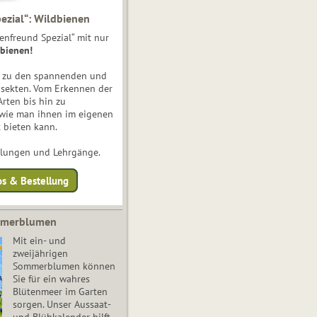
ezial“: Wildbienen
enfreund Spezial“ mit nur
bienen!
e zu den spannenden und
nsekten. Vom Erkennen der
Arten bis hin zu
 wie man ihnen im eigenen
 bieten kann.
ulungen und Lehrgänge.
os & Bestellung
mmerblumen
Mit ein- und
zweijährigen
Sommerblumen können
Sie für ein wahres
Blütenmeer im Garten
sorgen. Unser Aussaat-
und Blühkalender hilft