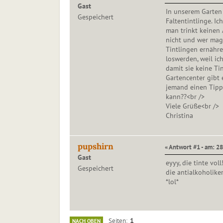
Gast
In unserem Garten
Gespeichert
Faltentintlinge. Ic
man trinkt keinen 
nicht und wer mag 
Tintlingen ernähre
loswerden, weil ic
damit sie keine Ti
Gartencenter gibt 
jemand einen Tipp 
kann??<br />
Viele Grüße<br />
Christina
pupshirn
« Antwort #1 - am: 2
Gast
eyyy, die tinte voll
Gespeichert
die antialkoholiker
*lol*
1
Seiten
NACH OBEN