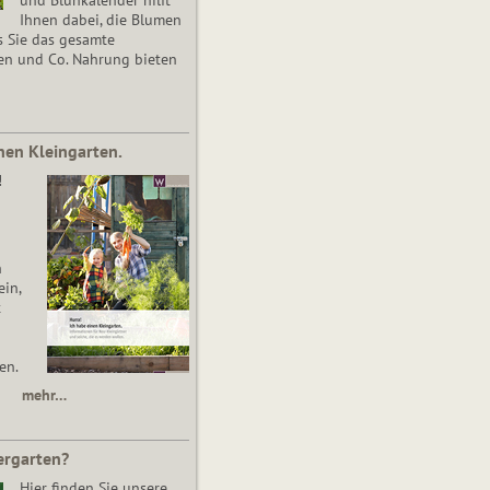
Ihnen dabei, die Blumen
s Sie das gesamte
en und Co. Nahrung bieten
nen Kleingarten.
!
n
in,
t
en.
mehr…
ergarten?
Hier finden Sie unsere