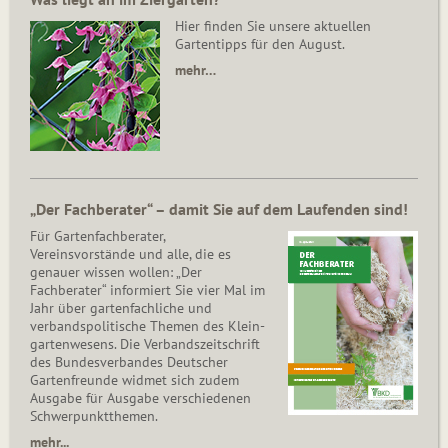
Hier finden Sie unsere aktuellen
Gartentipps für den August.
mehr…
„Der Fachberater“ – damit Sie auf dem Laufenden sind!
Für Gartenfachberater,
Vereinsvorstände und alle, die es
genauer wissen wollen: „Der
Fachberater“ informiert Sie vier Mal im
Jahr über gartenfachliche und
verbandspolitische Themen des Klein­
gar­ten­wesens. Die Ver­bands­zeit­schrift
des Bun­des­ver­ban­des Deutscher
Gartenfreunde widmet sich zudem
Ausgabe für Ausgabe verschiedenen
Schwer­punkt­the­men.
mehr...