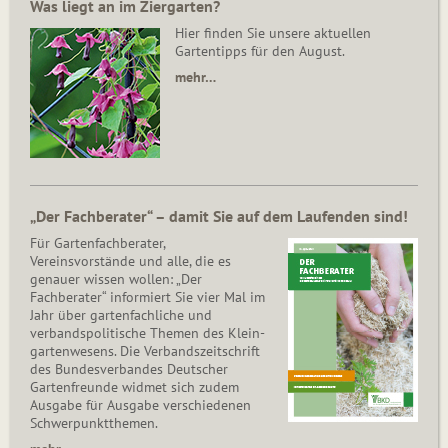
Was liegt an im Ziergarten?
Hier finden Sie unsere aktuellen
Gartentipps für den August.
mehr…
„Der Fachberater“ – damit Sie auf dem Laufenden sind!
Für Gartenfachberater,
Vereinsvorstände und alle, die es
genauer wissen wollen: „Der
Fachberater“ informiert Sie vier Mal im
Jahr über gartenfachliche und
verbandspolitische Themen des Klein­
gar­ten­wesens. Die Ver­bands­zeit­schrift
des Bun­des­ver­ban­des Deutscher
Gartenfreunde widmet sich zudem
Ausgabe für Ausgabe verschiedenen
Schwer­punkt­the­men.