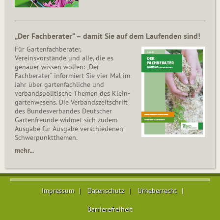
„Der Fachberater“ – damit Sie auf dem Laufenden sind!
Für Gartenfachberater,
Vereinsvorstände und alle, die es
genauer wissen wollen: „Der
Fachberater“ informiert Sie vier Mal im
Jahr über gartenfachliche und
verbandspolitische Themen des Klein­
gar­ten­wesens. Die Ver­bands­zeit­schrift
des Bun­des­ver­ban­des Deutscher
Gartenfreunde widmet sich zudem
Ausgabe für Ausgabe verschiedenen
Schwer­punkt­the­men.
mehr...
Impressum
Datenschutz
Urheberrecht
Barrierefreiheit