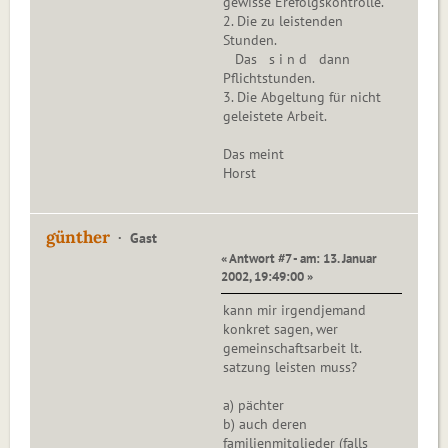
gewisse Erefolgskontrolle.
2. Die zu leistenden
Stunden.
Das s i n d dann
Pflichtstunden.
3. Die Abgeltung für nicht
geleistete Arbeit.
Das meint
Horst
günther
Gast
« Antwort #7 - am: 13. Januar
2002, 19:49:00 »
kann mir irgendjemand
konkret sagen, wer
gemeinschaftsarbeit lt.
satzung leisten muss?
a) pächter
b) auch deren
familienmitglieder (falls