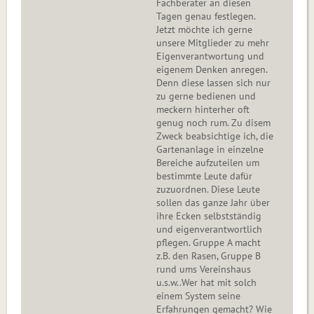
Fachberater an diesen
Tagen genau festlegen.
Jetzt möchte ich gerne
unsere Mitglieder zu mehr
Eigenverantwortung und
eigenem Denken anregen.
Denn diese lassen sich nur
zu gerne bedienen und
meckern hinterher oft
genug noch rum. Zu disem
Zweck beabsichtige ich, die
Gartenanlage in einzelne
Bereiche aufzuteilen um
bestimmte Leute dafür
zuzuordnen. Diese Leute
sollen das ganze Jahr über
ihre Ecken selbstständig
und eigenverantwortlich
pflegen. Gruppe A macht
z.B. den Rasen, Gruppe B
rund ums Vereinshaus
u.s.w..Wer hat mit solch
einem System seine
Erfahrungen gemacht? Wie