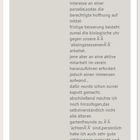
interesse an einer
parzelle,sodas die
berechtigte hoffnung auf
mittel-
fristige besserung besteht
zumal die biologische uhr
gegen unsere Â´Â
´alteingesessenenÂ´Â´
arbeitet.
jene aber an eine aktive
mitarbeit im verein
heranzuführen erfordert
jedoch einen immensen
aufwand ,
dafür wurde schon zuviel
kaputt gemacht.
abschließend möchte ich
noch hinzufügen,das
selbstverständlich nicht
alle älteren
gartenfreunde zu Â´Â
´ächtenÂ´Â´ sind.persönlich
habe ich auch sehr gute
erfahrungen gemacht und