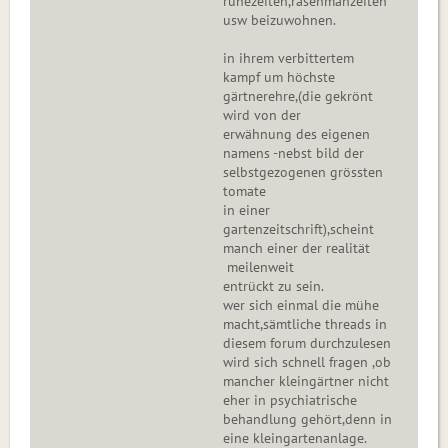
ruhezeiten,rasenmähzeiten
usw beizuwohnen.
in ihrem verbittertem
kampf um höchste
gärtnerehre,(die gekrönt
wird von der
erwähnung des eigenen
namens -nebst bild der
selbstgezogenen grössten
tomate
in einer
gartenzeitschrift),scheint
manch einer der realität
meilenweit
entrückt zu sein.
wer sich einmal die mühe
macht,sämtliche threads in
diesem forum durchzulesen
wird sich schnell fragen ,ob
mancher kleingärtner nicht
eher in psychiatrische
behandlung gehört,denn in
eine kleingartenanlage.