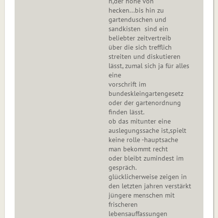
n,der höhe von
hecken...bis hin zu
gartenduschen und
sandkisten sind ein
beliebter zeitvertreib
über die sich trefflich
streiten und diskutieren
lässt, zumal sich ja für alles
eine
vorschrift im
bundeskleingartengesetz
oder der gartenordnung
finden lässt.
ob das mitunter eine
auslegungssache ist,spielt
keine rolle -hauptsache
man bekommt recht
oder bleibt zumindest im
gespräch.
glücklicherweise zeigen in
den letzten jahren verstärkt
jüngere menschen mit
frischeren
lebensauffassungen