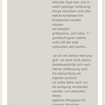
mitunter fragt man sich in
welch geistiger verfassung
einige menschen sind oder
welche komplexe hier
kompessiert werden
müssen.
ein beispiel :
grillkamine...auf rollen !! - -
geräteschuppen welche
nicht mit der erde
verbunden sein dürfen...
da ich mit meiner meinung
gott sei dank nicht alleine
dastehe,erübrigt sich nach
meiner auffasssung auch
die überprüfung der
eigenen position.
sie sollte daher auch nur
als anregung verstanden
werden -von menschen
denen
jegliches feingespür für
toleranz abhanden