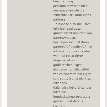
beschreibung.
pensionäre,welche nicht
nur aussehen wie die
schlechte karrikatur eines
gärtners
--turnhose blau inklusive
feinripphemd dazu
gummistiefel inmitten von
gartenzwergen,
bekriegen sich mit ihren
gartenÂ´Â´freundenÂ´Â´ im
adidasanzug ,welche eher
wert auf rotlackierte
fingernägel und
goldkettchen legen.
ein gemeinschaftsgefühl
wie es einem verein eigen
sein sollte ist ,ist nicht zu
erkennen.
dafür wird bei brühtender
hitze das
bundeskleingartengesetz
gelesen -und daraus
rezitiert.