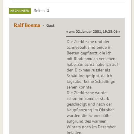
1
Seiten
NACH UNTEN
Ralf Bosma
Gast
« am: 02. Januar 2001, 19:28:06 »
Die Zierkirsche und der
Schneeball sind beide in
Beeten gepflanzt, die ich
mit Rindenmulch versehen
habe. Zunächst habe ich auf
den Dickmaulrüssler als
Schädling getippt, da ich
tagsüber keine Schädlinge
sehen konnte.
Die Zierkirsche wurde
schon im Sommer stark
geschädigt und nach der
Neupflanzung im Oktober
wurden die Schneebälle
aufgrund des warmen
Winters noch im Dezember
befallen.