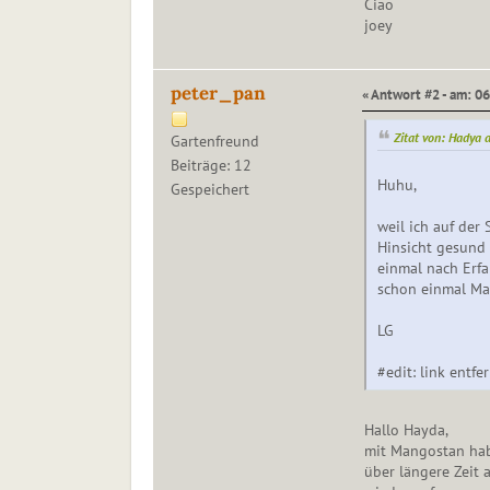
Ciao
joey
peter_pan
« Antwort #2 - am: 0
Zitat von: Hadya
Gartenfreund
Beiträge: 12
Huhu,
Gespeichert
weil ich auf der 
Hinsicht gesund s
einmal nach Erf
schon einmal Ma
LG
#edit: link entfer
Hallo Hayda,
mit Mangostan hab
über längere Zeit