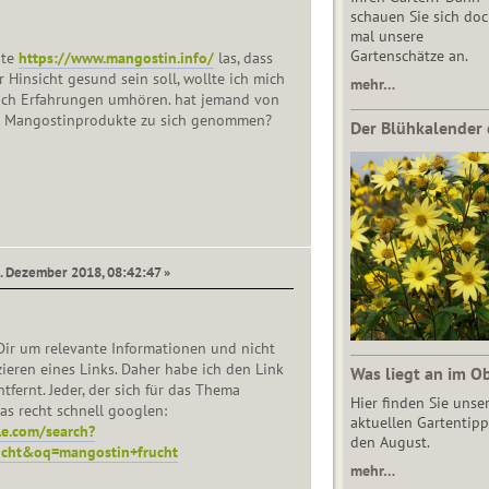
schauen Sie sich do
mal unsere
Gartenschätze an.
ite
https://www.mangostin.info/
las, dass
 Hinsicht gesund sein soll, wollte ich mich
mehr…
ach Erfahrungen umhören. hat jemand von
l Mangostinprodukte zu sich genommen?
Der Blühkalender 
5. Dezember 2018, 08:42:47 »
 Dir um relevante Informationen und nicht
ieren eines Links. Daher habe ich den Link
Was liegt an im O
tfernt. Jeder, der sich für das Thema
Hier finden Sie unse
das recht schnell googlen:
aktuellen Gartentipp
e.com/search?
den August.
cht&oq=mangostin+frucht
mehr…