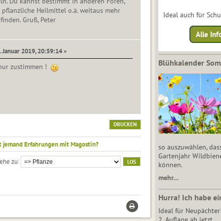
ln. Du kannst bestimmt in anderen Foren,
 pflanzliche Heilmittel o.ä. weitaus mehr
Ideal auch für Sch
finden. Gruß, Peter
Alle Inf
. Januar 2019, 20:59:14 »
Blühkalender So
 nur zustimmen !
DRUCKEN
t jemand Erfahrungen mit Magostin?
so auszuwählen, das
Gartenjahr Wildbien
ehe zu
können.
mehr…
Hurra! Ich habe ei
Ideal für Neupächter
2. Auflage ab jetzt