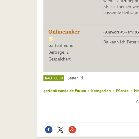
wieder aufzupeppe
z.B. zu Themen wie
passende Beiträge 
Onlineimker
« Antwort #3 - am: 03
Da kann ich Peter
Gartenfreund
Beiträge: 2
Gespeichert
1
Seiten
NACH OBEN
gartenfreunde.de Forum
»
Kategorien
»
Pflanze
»
Ha
G