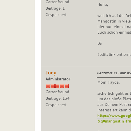
Gartenfreund
Huhu,
Beiträge: 1
Gespeichert
weil ich auf der Se
Mangostin in vieler
hier nun einmal n
Euch schon einma
LG
#edit: link entfernt
Joey
« Antwort #1 - am: 0
Administrator
Moin Hayda,
Gartenfreund
sicherlich geht es
Beiträge: 134
um das bloße Platz
aus Deinem Post en
Gespeichert
interessiert kann 
https://www.googl
&q=mangostin+fru