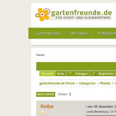
Gartenpraxis
Im Fokus
Marktplat
Forum
Übersicht
Suche
Einloggen
Registrieren
gartenfreunde.de Forum
»
Kategorien
»
Pflanze
»
1
Seiten
NACH UNTEN
Hadya
« am: 05. Dezember 2
Letzte Bearbeitung
: 15. 