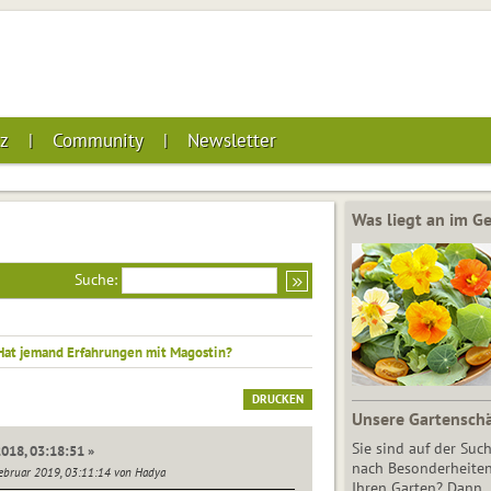
z
Community
Newsletter
Was liegt an im 
Suche:
Hat jemand Erfahrungen mit Magostin?
DRUCKEN
Unsere Gartensch
Sie sind auf der Suc
018, 03:18:51 »
nach Besonderheiten
Februar 2019, 03:11:14 von Hadya
Ihren Garten? Dann