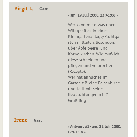
Birgit L.
Gast
« am: 19. Juli 2000, 23:41:06 »
Wer kann mir etwas über
Wildgehölze in einer
Kleingartenanlage/Pachtga
rten mitteilen. Besonders
über Apfelbeere und
Kornelkirchen. Wie muß ich
diese schneiden und
pflegen und verarbeiten
(Rezepte).
Wer hat ähnliches im
Garten z.B. eine Felsenbirne
und teilt mir seine
Beobachtungen mit ?
Gruß Birgit
Irene
Gast
« Antwort #1 - am: 21. Juli 2000,
17:01:16 »