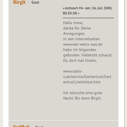
Birgit
Gast
« Antwort #4 - am: 26. Juli 2000,
00:55:58 »
Hallo Irene,
danke für Deine
Anregungen.
In den Internetseiten
www.wer-weiss-was.de
habe ich folgendes
gefunden. Vielleicht schaust
Du dort mal hinein.
www.radio-
o.at/service/Gartenlust/Gart
enlust1/wildobst.htm
Ich wünsche eine gute
Nacht. Bis dann Birgit.