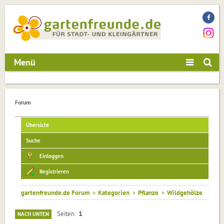
Menü
Forum
Übersicht
Suche
Einloggen
Registrieren
gartenfreunde.de Forum
»
Kategorien
»
Pflanze
»
Wildgehölze
1
Seiten
NACH UNTEN