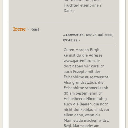
Früchte/Felsenbirne ?
Danke
Irene
Gast
« Antwort #3 - am: 25. Juli 2000,
09:42:22 »
Guten Morgen Birgit,
kennst du die Adresse
www.gartenforum.de
dort haben wir kürzlich
auch Rezepte mit der
Felsenbirne ausgetauscht.
Also grundsätzlich: die
Felsenbirne schmeckt roh
(!!) am besten -ähnlich
Heidelbeere. Nimm ruhig
auch die Beeren, die noch
nicht dunkelblau sind, vor
allem dann, wenn du
Marmelade machen willst.
Bzgl. Marmelade: am