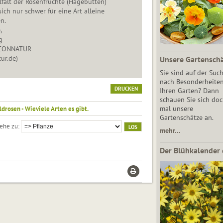
lfalt der Rosenfrüchte (Hagebutten)
ich nur schwer für eine Art alleine
n.
,
g
r CONNATUR
ur.de)
Unsere Gartensch
Sie sind auf der Suc
nach Besonderheiten
DRUCKEN
Ihren Garten? Dann
schauen Sie sich do
mal unsere
ldrosen - Wieviele Arten es gibt.
Gartenschätze an.
ehe zu
mehr…
Der Blühkalender 