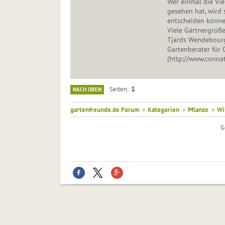
Wer einmal die Vie
gesehen hat, wird s
entscheiden könne
Viele Gärtnergrüße
Tjards Wendebour
Gartenberater fü
(http://www.connat
1
Seiten
NACH OBEN
gartenfreunde.de Forum
»
Kategorien
»
Pflanze
»
Wi
G