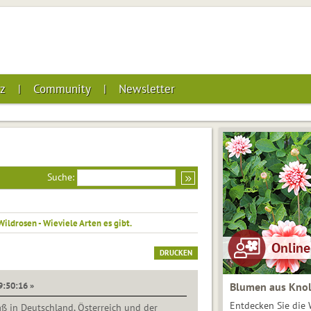
z
Community
Newsletter
Suche:
Wildrosen - Wieviele Arten es gibt.
DRUCKEN
9:50:16 »
Blumen aus Knol
Entdecken Sie die 
ß in Deutschland, Österreich und der