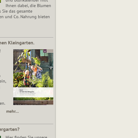
Ihnen dabei, die Blumen
s Sie das gesamte
en und Co. Nahrung bieten
nen Kleingarten.
!
n
in,
t
en.
mehr…
ergarten?
Hier finden Sie unsere