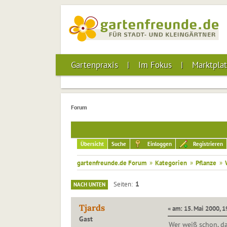
Gartenpraxis
Im Fokus
Marktplat
Forum
Übersicht
Suche
Einloggen
Registrieren
gartenfreunde.de Forum
»
Kategorien
»
Pflanze
»
1
Seiten
NACH UNTEN
Tjards
« am: 15. Mai 2000, 1
Gast
Wer weiß schon, da