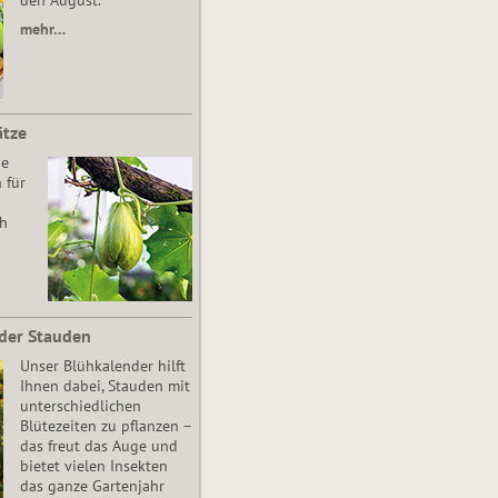
den August.
mehr…
ätze
he
 für
ch
der Stauden
Unser Blühkalender hilft
Ihnen dabei, Stauden mit
unterschiedlichen
Blütezeiten zu pflanzen –
das freut das Auge und
bietet vielen Insekten
das ganze Gartenjahr