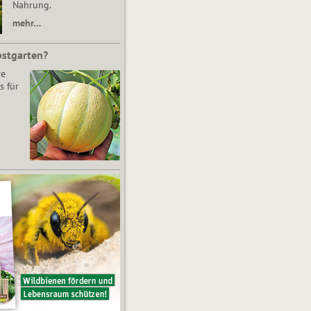
Nahrung.
mehr…
bstgarten?
re
s für