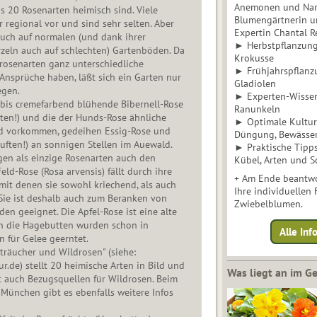
Anemonen und Narz
 20 Rosenarten heimisch sind. Viele
Blumengärtnerin u
regional vor und sind sehr selten. Aber
Expertin Chantal 
auch auf normalen (und dank ihrer
► Herbstpflanzunge
zeln auch auf schlechten) Gartenböden. Da
Krokusse
rosenarten ganz unterschiedliche
► Frühjahrspflanz
nsprüche haben, läßt sich ein Garten nur
Gladiolen
egen.
► Experten-Wisse
bis cremefarbend blühende Bibernell-Rose
Ranunkeln
ten!) und die der Hunds-Rose ähnliche
► Optimale Kultur 
d vorkommen, gedeihen Essig-Rose und
Düngung, Bewässe
uften!) an sonnigen Stellen im Auewald.
► Praktische Tipp
gen als einzige Rosenarten auch den
Kübel, Arten und S
eld-Rose (Rosa arvensis) fällt durch ihre
+ Am Ende beantwo
 mit denen sie sowohl kriechend, als auch
Ihre individuellen
Sie ist deshalb auch zum Beranken von
Zwiebelblumen.
n geeignet. Die Apfel-Rose ist eine alte
nn die Hagebutten wurden schon in
Alle In
 für Gelee geerntet.
räucher und Wildrosen" (siehe:
r.de) stellt 20 heimische Arten in Bild und
Was liegt an im 
t auch Bezugsquellen für Wildrosen. Beim
n München gibt es ebenfalls weitere Infos