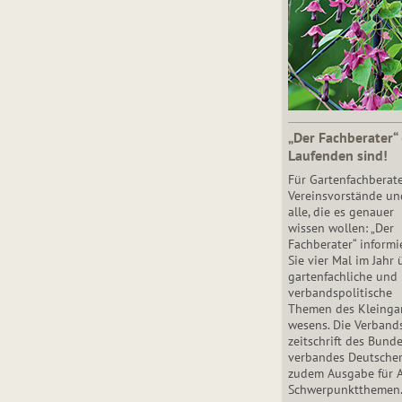
„Der Fachberater“
Laufenden sind!
Für Gartenfachberate
Vereinsvorstände un
alle, die es genauer
wissen wollen: „Der
Fachberater“ informi
Sie vier Mal im Jahr 
gartenfachliche und
verbandspolitische
Themen des Klein­gar
wesens. Die Ver­band
zeit­schrift des Bun­d
ver­ban­des Deutsche
zudem Ausgabe für 
Schwer­punkt­the­men