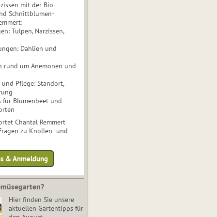
issen mit der Bio-
nd Schnittblumen-
Remmert:
n: Tulpen, Narzissen,
ungen: Dahlien und
n rund um Anemonen und
und Pflege: Standort,
rung
s für Blumenbeet und
orten
rtet Chantal Remmert
 Fragen zu Knollen- und
fos & Anmeldung
Gemüsegarten?
Hier finden Sie unsere
aktuellen Gartentipps für