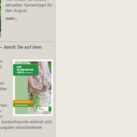
aktuellen Gartentipps für
den August.
mehr…
 – damit Sie auf dem
r,
d
ert
über
­ten­
s­
es­
r Gartenfreunde widmet sich
Ausgabe verschiedenen
.