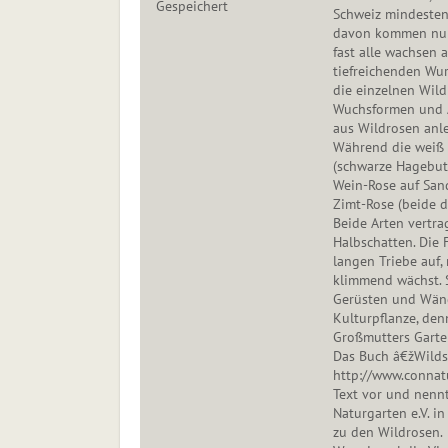
Gespeichert
Schweiz mindestens
davon kommen nur 
fast alle wachsen 
tiefreichenden Wur
die einzelnen Wild
Wuchsformen und A
aus Wildrosen anl
Während die weiß 
(schwarze Hagebut
Wein-Rose auf San
Zimt-Rose (beide d
Beide Arten vertra
Halbschatten. Die F
langen Triebe auf,
klimmend wächst. 
Gerüsten und Wände
Kulturpflanze, de
Großmutters Garten
Das Buch â€žWildst
http://www.connatu
Text vor und nenn
Naturgarten e.V. i
zu den Wildrosen.