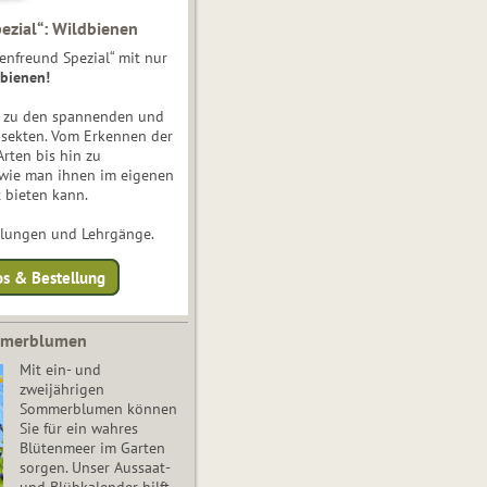
ezial“: Wildbienen
enfreund Spezial“ mit nur
bienen!
e zu den spannenden und
nsekten. Vom Erkennen der
Arten bis hin zu
 wie man ihnen im eigenen
 bieten kann.
ulungen und Lehrgänge.
os & Bestellung
mmerblumen
Mit ein- und
zweijährigen
Sommerblumen können
Sie für ein wahres
Blütenmeer im Garten
sorgen. Unser Aussaat-
und Blühkalender hilft