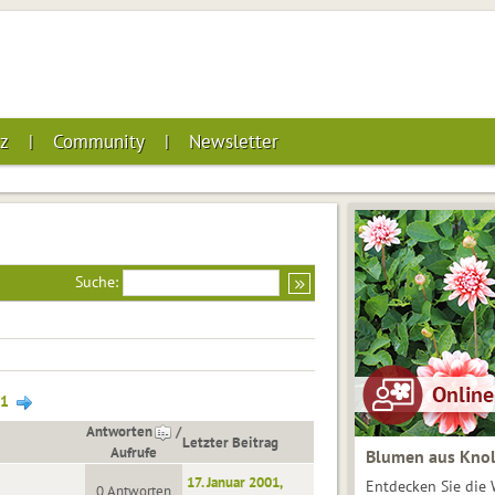
z
Community
Newsletter
Suche:
1
Antworten
/
Letzter Beitrag
Aufrufe
Blumen aus Knol
17. Januar 2001,
Entdecken Sie die 
0 Antworten