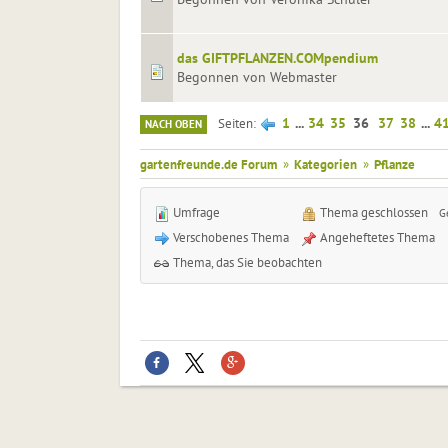
das GIFTPFLANZEN.COMpendium
Begonnen von Webmaster
1
...
34
35
36
37
38
...
4
Seiten
NACH OBEN
gartenfreunde.de Forum
»
Kategorien
»
Pflanze
Umfrage
Thema geschlossen
G
Verschobenes Thema
Angeheftetes Thema
Thema, das Sie beobachten