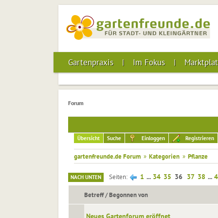
Gartenpraxis
Im Fokus
Marktplat
Forum
Übersicht
Suche
Einloggen
Registrieren
gartenfreunde.de Forum
»
Kategorien
»
Pflanze
1
...
34
35
36
37
38
...
4
Seiten
NACH UNTEN
Betreff
/
Begonnen von
Neues Gartenforum eröffnet