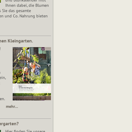
Ihnen dabei, die Blumen
s Sie das gesamte
en und Co. Nahrung bieten
nen Kleingarten.
!
n
in,
t
en.
mehr…
ergarten?
Hier finden Sie unsere