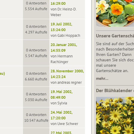
0 Antworten
16:29:00
5.554 Aufrufe
von Dr. Heinz-D.
Weber
19. Juli 2002,
0 Antworten
15:24:00
4.297 Aufrufe
Unsere Gartensch
von Gabi Hoppach
Sie sind auf der Suc
20. Januar 2001,
nach Besonderheiten
0 Antworten
14:55:09
Ihren Garten? Dann
5.547 Aufrufe
von Hermann
schauen Sie sich do
Rachlinger
mal unsere
Gartenschätze an.
28. November 2000,
au)
0 Antworten
14:23:24
mehr…
6.660 Aufrufe
von andreas regner
Der Blühkalender 
19. Mai 2002,
0 Antworten
08:49:00
5.030 Aufrufe
von Sylvia
24. Mai 2002,
0 Antworten
17:20:00
10.547 Aufrufe
von Uwe Schwer
27. Mai 2003,