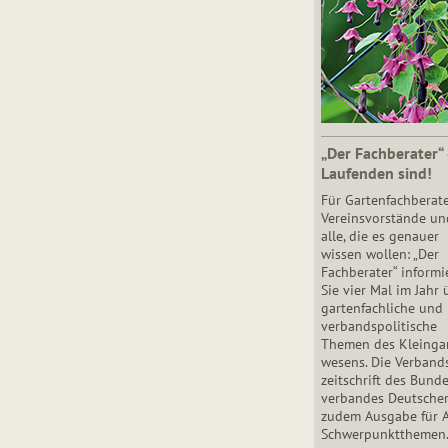
„Der Fachberater“
Laufenden sind!
Für Gartenfachberate
Vereinsvorstände un
alle, die es genauer
wissen wollen: „Der
Fachberater“ informi
Sie vier Mal im Jahr 
gartenfachliche und
verbandspolitische
Themen des Klein­gar
wesens. Die Ver­band
zeit­schrift des Bun­d
ver­ban­des Deutsche
zudem Ausgabe für 
Schwer­punkt­the­men