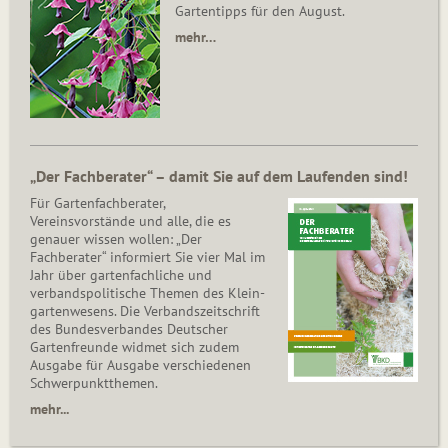
Gartentipps für den August.
mehr…
„Der Fachberater“ – damit Sie auf dem Laufenden sind!
Für Gartenfachberater,
Vereinsvorstände und alle, die es
genauer wissen wollen: „Der
Fachberater“ informiert Sie vier Mal im
Jahr über gartenfachliche und
verbandspolitische Themen des Klein­
gar­ten­wesens. Die Ver­bands­zeit­schrift
des Bun­des­ver­ban­des Deutscher
Gartenfreunde widmet sich zudem
Ausgabe für Ausgabe verschiedenen
Schwer­punkt­the­men.
mehr...