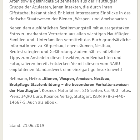
Arten sowie gefährdete Seltenheiten aus der Hautflügler-
Gruppe der Aculeaten, jenen Insekten, die durch ihren
Giftstachel bekannt sind. Er bietet interessante Einblicke in das
tierische Staatswesen der Bienen-, Wespen- und Ameisenarten.
Neben dem ausführlichen Bestimmungsteil mit aussagestarken
Fotos zu markanten Vertretern aus allen wichtigen Hautflügler-
Familien und -Unterfamilien vermittelt das Buch grundsätzliche
Informationen zu Körperbau, Lebensräumen, Nestbau,
Beutestrategien und Gefährdung. Zudem hält es nützliche
Tipps zum Ansiedeln dieser Insekten, zum Beobachten und
Fotografieren bereit. Entdecken Sie mit diesem vom NABU
empfohlenen Standardwerk eine einzigartige Insektenwelt!
Bellmann, Heiko:
„Bienen, Wespen, Ameisen. Nestbau,
Brutpflege Staatenbildung – die besonderen Verhaltensweisen
der Hautflügler“.
Kosmos Naturführer. 336 Seiten. Ca. 400 Fotos.
Preis: 34,90 Euro. Kosmos Verlag, Stuttgart. ISBN 978-3-440-
14667-5. Auch als eBook.
Stand: 21.06.2019