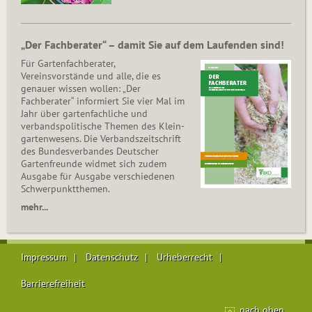
„Der Fachberater“ – damit Sie auf dem Laufenden sind!
Für Gartenfachberater,
Vereinsvorstände und alle, die es
genauer wissen wollen: „Der
Fachberater“ informiert Sie vier Mal im
Jahr über gartenfachliche und
verbandspolitische Themen des Klein­
gar­ten­wesens. Die Ver­bands­zeit­schrift
des Bun­des­ver­ban­des Deutscher
Gartenfreunde widmet sich zudem
Ausgabe für Ausgabe verschiedenen
Schwer­punkt­the­men.
mehr...
Impressum
Datenschutz
Urheberrecht
Barrierefreiheit
nach oben