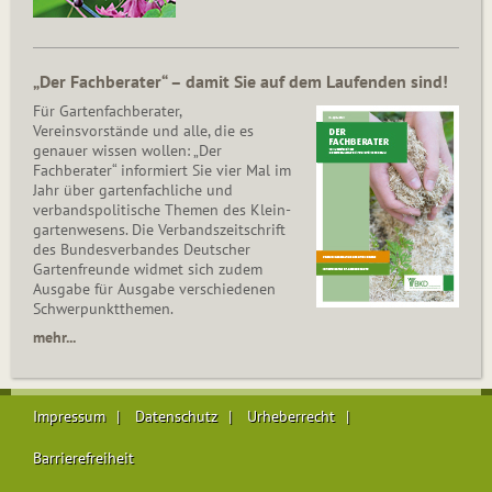
„Der Fachberater“ – damit Sie auf dem Laufenden sind!
Für Gartenfachberater,
Vereinsvorstände und alle, die es
genauer wissen wollen: „Der
Fachberater“ informiert Sie vier Mal im
Jahr über gartenfachliche und
verbandspolitische Themen des Klein­
gar­ten­wesens. Die Ver­bands­zeit­schrift
des Bun­des­ver­ban­des Deutscher
Gartenfreunde widmet sich zudem
Ausgabe für Ausgabe verschiedenen
Schwer­punkt­the­men.
mehr...
Impressum
Datenschutz
Urheberrecht
Barrierefreiheit