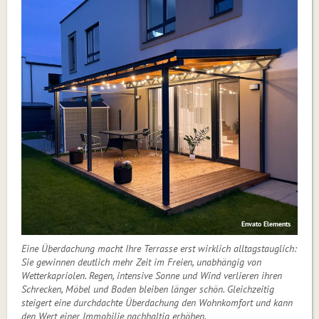
Envato Elements
Eine Überdachung macht Ihre Terrasse erst wirklich alltagstauglich:
Sie gewinnen deutlich mehr Zeit im Freien, unabhängig von
Wetterkapriolen. Regen, intensive Sonne und Wind verlieren ihren
Schrecken, Möbel und Boden bleiben länger schön. Gleichzeitig
steigert eine durchdachte Überdachung den Wohnkomfort und kann
den Wert einer Immobilie nachhaltig erhöhen.