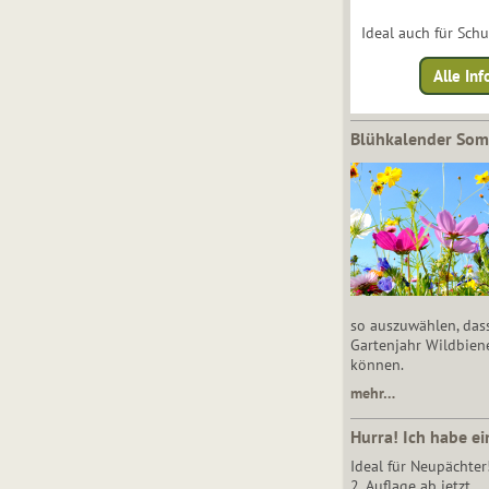
Ideal auch für Sch
Alle Inf
Blühkalender So
so auszuwählen, das
Gartenjahr Wildbien
können.
mehr…
Hurra! Ich habe ei
Ideal für Neupächter
2. Auflage ab jetzt