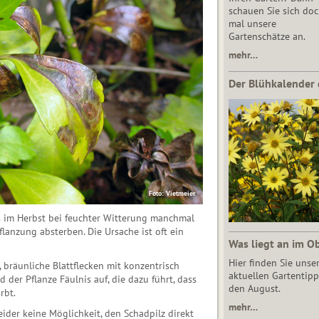
schauen Sie sich do
mal unsere
Gartenschätze an.
mehr…
Der Blühkalender 
Foto: Vietmeier
s im Herbst bei feuchter Witterung manchmal
anzung absterben. Die Ursache ist oft ein
Was liegt an im O
Hier finden Sie unse
 bräun­liche Blattflecken mit konzentrisch
aktuellen Gartentipp
 der Pflanze Fäulnis auf, die dazu führt, dass
den August.
rbt.
mehr…
eider keine Möglichkeit, den Schadpilz direkt