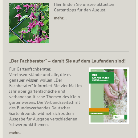
Hier finden Sie unsere aktuellen
Gartentipps für den August.
mehr…
„Der Fachberater“ – damit Sie auf dem Laufenden sind!
Für Gartenfachberater,
Vereinsvorstände und alle, die es
genauer wissen wollen: „Der
Fachberater“ informiert Sie vier Mal im
Jahr über gartenfachliche und
verbandspolitische Themen des Klein­
gar­ten­wesens. Die Ver­bands­zeit­schrift
des Bun­des­ver­ban­des Deutscher
Gartenfreunde widmet sich zudem
Ausgabe für Ausgabe verschiedenen
Schwer­punkt­the­men.
mehr...