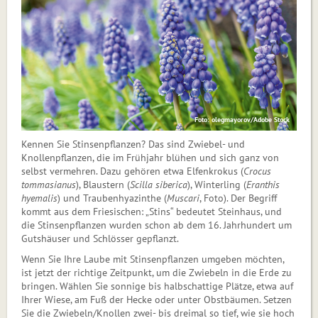
Foto: olegmayorov/Adobe Stock
Kennen Sie Stinsenpflanzen? Das sind Zwiebel- und
Knollenpflanzen, die im Frühjahr blühen und sich ganz von
selbst vermehren. Dazu gehören etwa Elfenkrokus (
Crocus
tommasianus
), Blaustern (
Scilla siberica
), Winterling (
Eranthis
hyemalis
) und Traubenhyazinthe (
Muscari
, Foto). Der Begriff
kommt aus dem Friesischen: „Stins“ bedeutet Steinhaus, und
die Stinsenpflanzen wurden schon ab dem 16. Jahrhundert um
Gutshäuser und Schlösser gepflanzt.
Wenn Sie Ihre Laube mit Stinsenpflanzen umgeben möchten,
ist jetzt der richtige Zeitpunkt, um die Zwiebeln in die Erde zu
bringen. Wählen Sie sonnige bis halbschattige Plätze, etwa auf
Ihrer Wiese, am Fuß der Hecke oder unter Obstbäumen. Setzen
Sie die Zwiebeln/Knollen zwei- bis dreimal so tief, wie sie hoch