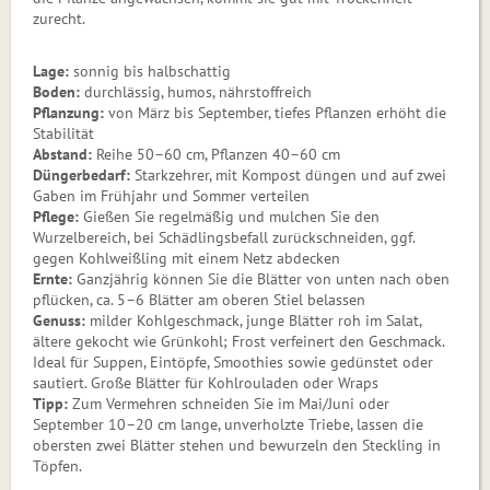
zurecht.
Lage:
sonnig bis halbschattig
Boden:
durchlässig, humos, nährstoff­reich
Pflanzung:
von März bis September, tiefes Pflanzen erhöht die
Stabilität
Abstand:
Reihe 50–60 cm, Pflanzen 40–60 cm
Düngerbedarf:
Starkzehrer, mit Kompost düngen und auf zwei
Gaben im Frühjahr und Sommer verteilen
Pflege:
Gießen Sie regelmäßig und mulchen Sie den
Wurzelbereich, bei Schädlingsbefall zurückschneiden, ggf.
gegen Kohlweißling mit einem Netz abdecken
Ernte:
Ganzjährig können Sie die Blätter von unten nach oben
pflücken, ca. 5–6 Blätter am oberen Stiel belassen
Genuss:
milder Kohlgeschmack, junge Blätter roh im Salat,
ältere gekocht wie Grünkohl; Frost verfeinert den Geschmack.
Ideal für Suppen, Eintöpfe, Smoothies sowie gedünstet oder
sautiert. Große Blätter für Kohlrouladen oder Wraps
Tipp:
Zum Vermehren schneiden Sie im Mai/Juni oder
September 10–20 cm lange, unverholzte Triebe, lassen die
obersten zwei Blätter stehen und bewurzeln den Steckling in
Töpfen.