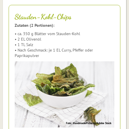
Stauden-Kohl-Chips
Zutaten (2 Portionen):
• ca. 350 g Blätter vom Stauden-Kohl
• 2 EL Olivenöl
• 1 TL Salz
• Nach Geschmack: je 1 EL Curry, Pfeffer oder
Paprikapulver
Foto: HandmadePictures/Adobe Stock