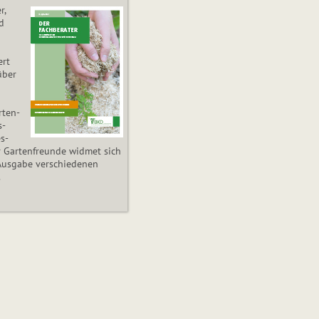
r,
d
ert
über
­ten­
s­
es­
r Gartenfreunde widmet sich
Ausgabe verschiedenen
.