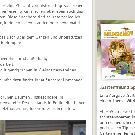
 es eine Vielzahl von historisch gewachsenen
erienreisen u.v.m. machen, aber eben auch das
en. Diese Angebote sind so unterschiedlich
ne, in denen sie entstanden oder beheimatet
d das Dach über dem Ganzen und unterstützen
tbildungen:
envereinen und außerhalb,
darbeit,
nd Jugendgruppen in Kleingartenvereinen.
e Infos dazu findet Ihr auf unserer Homepage.
„Gartenfreund Sp
Eine Ausgabe „Gart
„grünen Daumen“, insbesondere im
einem Thema:
Wild
envereine Deutschlands in Berlin. Hier haben
en Methoden und Ideen zu erproben, die wir
Alles Wissenswert
schützenswerten I
unterschiedlichen 
praktischen Tipps,
Garten eine Heimat