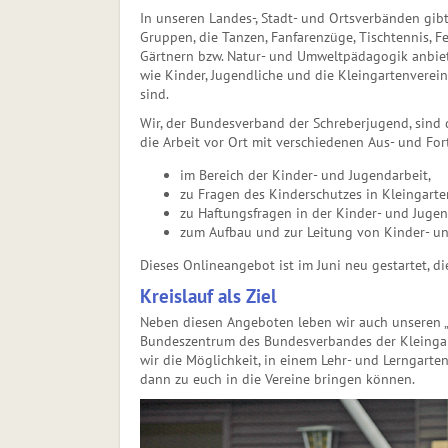
In unseren Landes-, Stadt- und Ortsverbänden gibt
Gruppen, die Tanzen, Fanfarenzüge, Tischtennis, F
Gärtnern bzw. Natur- und Umweltpädagogik anbiet
wie Kinder, Jugendliche und die Kleingartenverei
sind.
Wir, der Bundesverband der Schreber­jugend, sin
die Arbeit vor Ort mit verschiedenen Aus- und For
im Bereich der Kinder- und Jugend­arbeit,
zu Fragen des Kinderschutzes in Klein­gart
zu Haftungsfragen in der Kinder- und Jugen
zum Aufbau und zur Leitung von Kinder- u
Dieses Onlineangebot ist im Juni neu gestartet, di
Kreislauf als Ziel
Neben diesen Angeboten leben wir auch unseren 
Bundeszentrum des Bundesverbandes der Kleingart
wir die Mög­lichkeit, in einem Lehr- und Lerngart
dann zu euch in die Vereine bringen können.