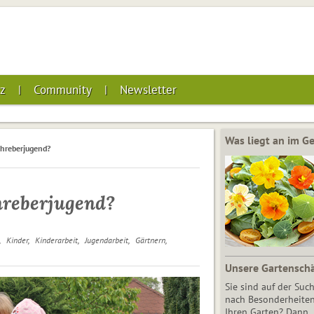
z
Community
Newsletter
Was liegt an im 
Schreberjugend?
chreberjugend?
Kinder
Kinderarbeit
Jugendarbeit
Gärtnern
Unsere Gartensch
Sie sind auf der Suc
nach Besonderheiten
Ihren Garten? Dann