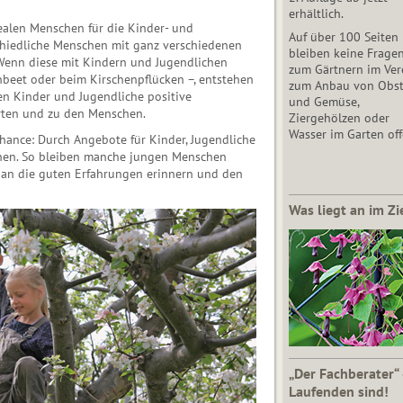
erhältlich.
dealen Menschen für die Kinder- und
Auf über 100 Seiten
schiedliche Menschen mit ganz verschiedenen
bleiben keine Frage
 Wenn diese mit Kindern und Jugendlichen
zum Gärtnern im Vere
beet oder beim Kirschenpflücken –, entstehen
zum Anbau von Obs
 Kin­der und Jugendliche positive
und Gemüse,
rten und zu den Menschen.
Ziergehölzen oder
Wasser im Garten off
hance: Durch Angebote für Kinder, Jugendliche
nen. So bleiben manche jungen Menschen
r an die guten Erfahrungen erinnern und den
Was liegt an im Zi
„Der Fachberater“
Laufenden sind!