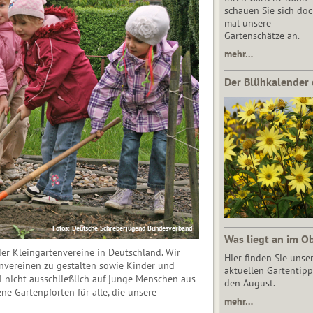
schauen Sie sich do
mal unsere
Gartenschätze an.
mehr…
Der Blühkalender 
Fotos: Deutsche Schreberjugend Bundesverband
Was liegt an im O
er Kleingartenvereine in Deutschland. Wir
Hier finden Sie unse
envereinen zu gestalten sowie Kinder und
aktuellen Gartentipp
i nicht ausschließlich auf junge Menschen aus
den August.
e Gartenpforten für alle, die unsere
mehr…