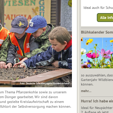
Ideal auch für Sch
Alle Inf
Blühkalender So
so auszuwählen, das
Gartenjahr Wildbien
Foto: Deutsche Schreberjugend Bundesverband
können.
mehr…
 zum Thema Pflanzenkohle sowie zu unserem
tem Dünger gearbeitet. Wir sind davon
Hurra! Ich habe ei
und gezielte Kreislaufwirtschaft zu einem
ühlort der Selbstversorgung machen können.
Ideal für Neupächter
2. Auflage ab jetzt