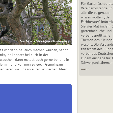
Für Gartenfachberate
Vereinsvorstände un
alle, die es genauer
wissen wollen: „Der
Fachberater“ informi
Sie vier Mal im Jahr 
gartenfachliche und
verbandspolitische
Themen des Klein­gar
Foto: Deutsche Schreberjugend Bundesverband
wesens. Die Ver­band
zeit­schrift des Bun­d
as wir dann bei euch machen würden, hängt
ver­ban­des Deutsche
kt, ihr könntet bei euch in der
zudem Ausgabe für 
rauchen, dann meldet euch gerne bei uns in
Schwer­punkt­the­men
n Termin und kommen zu euch. Gemeinsam
rientieren wir uns an euren Wünschen, Ideen
mehr...