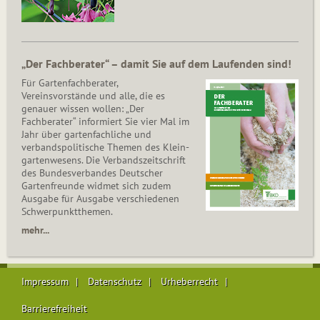
„Der Fachberater“ – damit Sie auf dem Laufenden sind!
Für Gartenfachberater,
Vereinsvorstände und alle, die es
genauer wissen wollen: „Der
Fachberater“ informiert Sie vier Mal im
Jahr über gartenfachliche und
verbandspolitische Themen des Klein­
gar­ten­wesens. Die Ver­bands­zeit­schrift
des Bun­des­ver­ban­des Deutscher
Gartenfreunde widmet sich zudem
Ausgabe für Ausgabe verschiedenen
Schwer­punkt­the­men.
mehr...
Impressum
Datenschutz
Urheberrecht
Barrierefreiheit