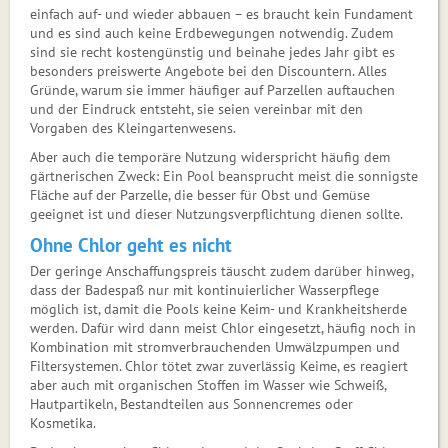
einfach auf- und wieder abbauen – es braucht kein Fundament
und es sind auch keine Erdbewegungen notwendig. Zudem
sind sie recht kostengünstig und beinahe jedes Jahr gibt es
besonders preiswerte Angebote bei den Discountern. Alles
Gründe, warum sie immer häufiger auf Parzellen auftauchen
und der Eindruck entsteht, sie ­seien vereinbar mit den
Vorgaben des Kleingartenwesens.
Aber auch die temporäre Nutzung widerspricht häufig dem
gärtnerischen Zweck: Ein Pool beansprucht meist die sonnigste
Fläche auf der Parzelle, die besser für Obst und Gemüse
geeignet ist und dieser Nutzungsverpflichtung dienen sollte.
Ohne Chlor geht es nicht
Der geringe Anschaffungspreis täuscht zudem darüber hinweg,
dass der Badespaß nur mit kontinuierlicher Wasserpflege
möglich ist, damit die Pools keine Keim- und Krankheitsherde
werden. Dafür wird dann meist Chlor eingesetzt, häufig noch in
Kombination mit stromverbrauchenden Umwälzpumpen und
Filtersystemen. Chlor tötet zwar zuverlässig Keime, es reagiert
aber auch mit organischen Stoffen im Wasser wie Schweiß,
Hautpartikeln, Bestandteilen aus Sonnencremes oder
Kosmetika.