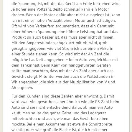
die Spannung ist, mit der das Gerät am Ende betrieben wird.
Je höher eine Voltzahl, desto schneller kann ein Motor
drehen. Wenn der Motor dafür aber nicht ausgelegt ist, kann
ich mit einer hohen Voltzahl einen Motor auch schädigen.
Oft wird von Verkäufern argumentiert, dass ein Gerät mit
einer höheren Spannung eine höhere Leistung hat und das
Produkt so auch besser ist, das muss aber nicht stimmen.
Mit den Amperestunden, abgekürzt mit Ah, wird, grob
gesagt, angegeben, wie viel Strom ich aus einem Akku in
einer Stunde ziehen kann. So wird mit der Ah-Zahl die
mögliche Laufzeit angegeben – beim Auto vergleichbar mit
dem Tankinhalt. Beim Kauf von handgeführten Geräten
sollte man beachten, dass mit der Ah-Zahl aber auch das
Gewicht steigt. Mitunter werden auch die Wattstunden in
Wh angegeben, die sich aus der Multiplikation von V und
Ah ergeben.
Für den Kunden sind diese Zahlen eher unwichtig. Damit
wird zwar viel geworben, aber ähnlich wie die PS-Zahl beim
Auto sind sie nicht entscheidend dafür, ob man ein Auto
kauft. Man sollte das ganze Gerät und das Ladegerät
mitbetrachten und auch, wie man das Gerät betreiben
möchte. Bei einem Akkumäher ist etwa die Schnittbreite
wichtig oder wie groß die Fläche ist, die ich mit einer