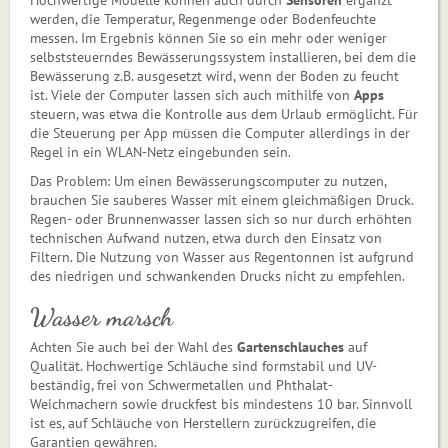
Hochwertige Modelle können auch durch
Sensoren
ergänzt
werden, die Temperatur, Regenmenge oder Bodenfeuchte
messen. Im Ergebnis können Sie so ein mehr oder weniger
selbststeuerndes Bewässerungssystem installieren, bei dem die
Bewässerung z.B. ausgesetzt wird, wenn der Boden zu feucht
ist. Viele der Computer lassen sich auch mithilfe von
Apps
steuern, was etwa die Kontrolle aus dem Urlaub ermöglicht. Für
die Steuerung per App müssen die Computer allerdings in der
Regel in ein WLAN-Netz eingebunden sein.
Das Problem: Um einen Bewässerungscomputer zu nutzen,
brauchen Sie sauberes Wasser mit einem gleichmäßigen Druck.
Regen- oder Brunnenwasser lassen sich so nur durch erhöhten
technischen Aufwand nutzen, etwa durch den Einsatz von
Filtern. Die Nutzung von Wasser aus Regentonnen ist aufgrund
des niedrigen und schwankenden Drucks nicht zu empfehlen.
Wasser marsch
Achten Sie auch bei der Wahl des
Gartenschlauches
auf
Qualität. Hochwertige Schläuche sind formstabil und UV-
beständig, frei von Schwermetallen und Phthalat-
Weichmachern sowie druckfest bis mindes­tens 10 bar. Sinnvoll
ist es, auf Schläuche von Herstellern zurückzugreifen, die
Garantien gewähren.