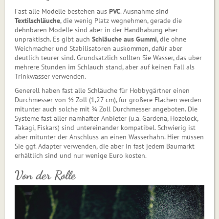
Fast alle Modelle bestehen aus
PVC
. Ausnahme sind
Textilschläuche
, die wenig Platz wegnehmen, gerade die
dehnbaren Modelle sind aber in der Handhabung eher
unpraktisch. Es gibt auch
Schläuche aus Gummi
, die ohne
Weichmacher und Stabilisatoren auskommen, dafür aber
deutlich teurer sind. Grundsätzlich sollten Sie Wasser, das über
mehrere Stunden im Schlauch stand, aber auf keinen Fall als
Trinkwasser verwenden.
Generell haben fast alle Schläuche für Hobbygärtner einen
Durchmesser von ½ Zoll (1,27 cm), für größere Flächen werden
mitunter auch solche mit ¾ Zoll Durchmesser angeboten. Die
Systeme fast aller namhafter Anbieter (u.a. Garde­na, Hozelock,
Takagi, Fiskars) sind unter­einander kompatibel. Schwierig ist
aber mitunter der Anschluss an einen Wasserhahn. Hier müssen
Sie ggf. Adapter verwenden, die aber in fast jedem Baumarkt
erhältlich sind und nur wenige Euro kosten.
Von der Rolle