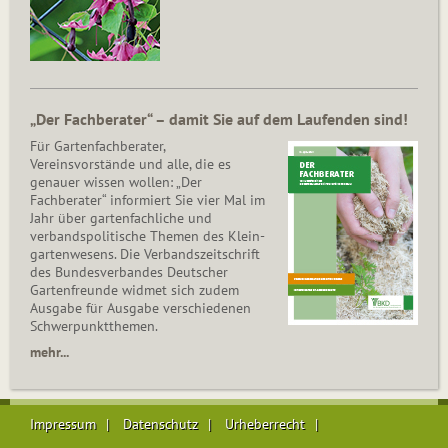
„Der Fachberater“ – damit Sie auf dem Laufenden sind!
Für Gartenfachberater,
Vereinsvorstände und alle, die es
genauer wissen wollen: „Der
Fachberater“ informiert Sie vier Mal im
Jahr über gartenfachliche und
verbandspolitische Themen des Klein­
gar­ten­wesens. Die Ver­bands­zeit­schrift
des Bun­des­ver­ban­des Deutscher
Gartenfreunde widmet sich zudem
Ausgabe für Ausgabe verschiedenen
Schwer­punkt­the­men.
mehr...
Impressum
Datenschutz
Urheberrecht