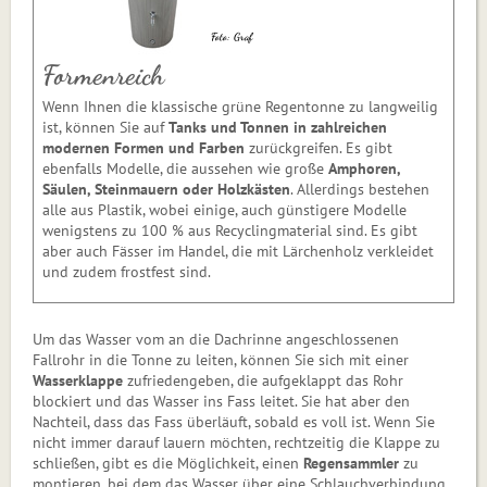
Foto: Graf
Formenreich
Wenn Ihnen die klassische grüne Regentonne zu langweilig
ist, können Sie auf
Tanks und Tonnen in zahlreichen
modernen Formen und Farben
zurückgreifen. Es gibt
ebenfalls Modelle, die aussehen wie große
Amphoren,
Säulen, Steinmauern oder Holzkästen
. Allerdings beste­hen
alle aus Plastik, wobei einige, auch günstigere Modelle
wenigstens zu 100 % aus Recycling­material sind. Es gibt
aber auch Fässer im Handel, die mit Lärchenholz verkleidet
und zudem frostfest sind.
Um das Wasser vom an die Dachrinne angeschlossenen
Fallrohr in die Tonne zu leiten, können Sie sich mit einer
Wasserklappe
zufriedengeben, die aufgeklappt das Rohr
blockiert und das Wasser ins Fass leitet. Sie hat aber den
Nachteil, dass das Fass überläuft, sobald es voll ist. Wenn Sie
nicht immer darauf lauern möchten, rechtzeitig die Klappe zu
schließen, gibt es die Möglichkeit, einen
Regensammler
zu
montieren, bei dem das Wasser über eine Schlauchverbindung