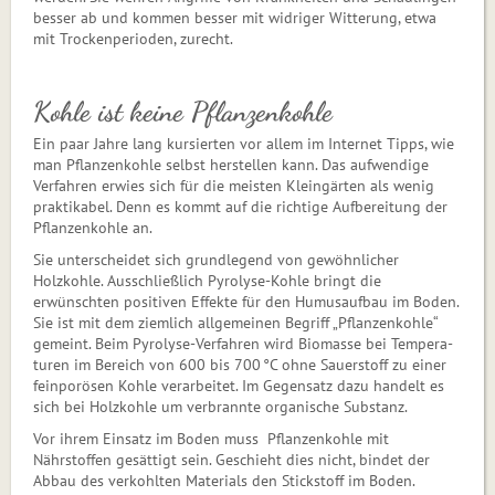
besser ab und kommen besser mit widriger Witterung, etwa
mit Trockenperioden, zurecht.
Kohle ist keine Pflanzenkohle
Ein paar Jahre lang kursierten vor allem im Internet Tipps, wie
man Pflanzenkohle selbst herstellen kann. Das aufwendige
Verfahren erwies sich für die meisten Kleingärten als wenig
praktikabel. Denn es kommt auf die richtige Aufbereitung der
Pflanzenkohle an.
Sie unterscheidet sich grundlegend von gewöhnlicher
Holzkohle. Ausschließlich Pyrolyse-Kohle bringt die
erwünschten positiven Effekte für den Humusaufbau im Boden.
Sie ist mit dem ziemlich allgemeinen Begriff „Pflanzenkohle“
gemeint. Beim Pyrolyse-Verfahren wird Biomasse bei Tem­pe­ra­
tu­ren im Bereich von 600 bis 700 °C ohne Sauerstoff zu einer
feinporösen Kohle verarbeitet. Im Gegensatz dazu handelt es
sich bei Holzkohle um verbrannte organische Substanz.
Vor ihrem Einsatz im Boden muss Pflanzenkohle mit
Nährstoffen gesättigt sein. Geschieht dies nicht, bindet der
Abbau des verkohlten Materials den Stickstoff im Boden.