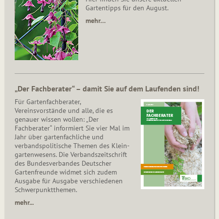
Gartentipps für den August.
mehr…
„Der Fachberater“ – damit Sie auf dem Laufenden sind!
Für Gartenfachberater,
Vereinsvorstände und alle, die es
genauer wissen wollen: „Der
Fachberater“ informiert Sie vier Mal im
Jahr über gartenfachliche und
verbandspolitische Themen des Klein­
gar­ten­wesens. Die Ver­bands­zeit­schrift
des Bun­des­ver­ban­des Deutscher
Gartenfreunde widmet sich zudem
Ausgabe für Ausgabe verschiedenen
Schwer­punkt­the­men.
mehr...