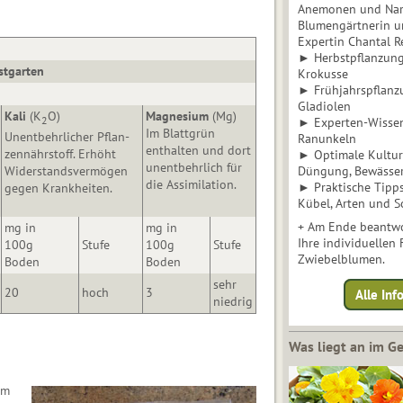
Anemonen und Narz
Blumengärtnerin u
Expertin Chantal 
► Herbstpflanzunge
stgarten
Krokusse
► Frühjahrspflanz
Gladiolen
Kali
(K
O)
Magnesium
(Mg)
2
► Experten-Wisse
Im Blattgrün
Unentbehrlicher Pflan­
Ranunkeln
enthalten und dort
zennährstoff. Erhöht
► Optimale Kultur 
unent­behr­lich für
Düngung, Bewässe
Widerstandsvermögen
die Assimilation.
► Praktische Tipp
gegen Krankheiten.
Kübel, Arten und S
+ Am Ende beantwo
mg in
mg in
Ihre individuellen
100g
Stufe
100g
Stufe
Zwiebelblumen.
Boden
Boden
sehr
20
hoch
3
Alle In
niedrig
Was liegt an im 
um