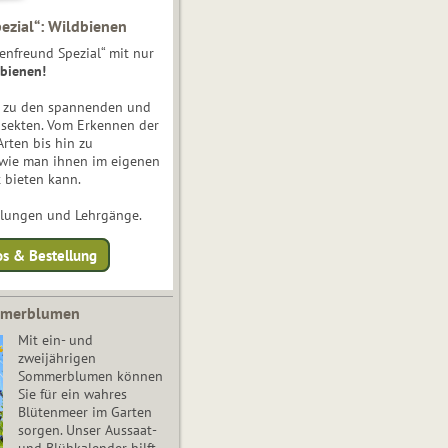
ezial“: Wildbienen
enfreund Spezial“ mit nur
bienen!
e zu den spannenden und
nsekten. Vom Erkennen der
Arten bis hin zu
 wie man ihnen im eigenen
 bieten kann.
ulungen und Lehrgänge.
os & Bestellung
mmerblumen
Mit ein- und
zweijährigen
Sommerblumen können
Sie für ein wahres
Blütenmeer im Garten
sorgen. Unser Aussaat-
und Blühkalender hilft