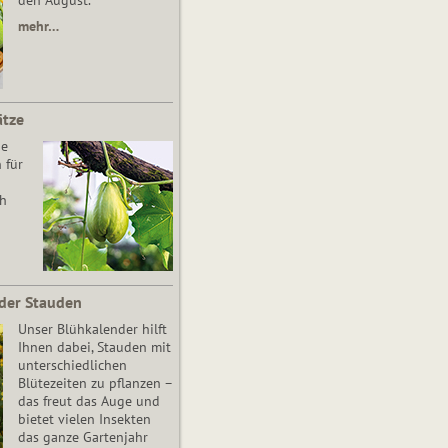
den August.
mehr…
ätze
he
 für
ch
der Stauden
Unser Blühkalender hilft
Ihnen dabei, Stauden mit
unterschiedlichen
Blütezeiten zu pflanzen –
das freut das Auge und
bietet vielen Insekten
das ganze Gartenjahr