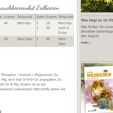
rauchbeerenobst
Erdbeeren
e
Gramm
Zeitpunkt
Gabe
Gramm
Zeitpunkt
Was liegt an im O
40
März-Apr.
1
10
März-Apr.
Hier finden Sie unse
2
30
nach d.
aktuellen Gartentipp
Ernte
den August.
40
März-Sept.
1
40
März-
mehr…
Sept.
+ Phosphor + Kalium + Magnesium. Da
ur Mg, wird hier 0+0+0+16 angegeben. Es
it 16 % Mg. Anders ist es bei
eiteren (relevanten) Nährstoffe, daher die
g