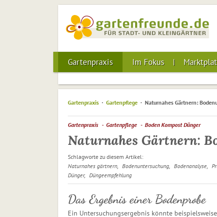
Gartenpraxis
Im Fokus
Marktplat
Gartenpraxis
Gartenpflege
Naturnahes Gärtnern: Boden
Gartenpraxis
Gartenpflege
Boden Kompost Dünger
Naturnahes Gärtnern: B
Schlagworte zu diesem Artikel:
Naturnahes gärtnern
Bodenuntersuchung
Bodenanalyse
P
Dünger
Düngeempfehlung
Das Ergebnis einer Bodenprobe
Ein Untersuchungsergebnis könnte beispielsweise