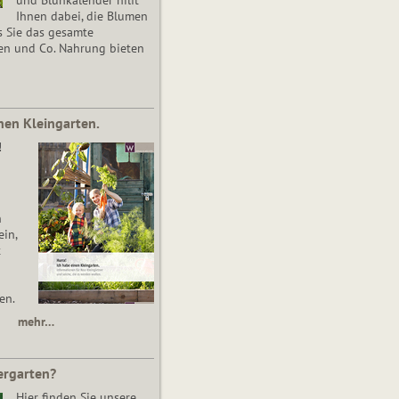
Ihnen dabei, die Blumen
s Sie das gesamte
en und Co. Nahrung bieten
nen Kleingarten.
!
n
in,
t
en.
mehr…
ergarten?
Hier finden Sie unsere