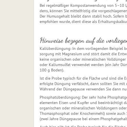
Bei regelmäßiger Kompostanwendung von 5–10 l/m
dens, können Sie mittelfristig die vorgeschlage
Der Humusgehalt bleibt dann stabil hoch. Sofern
empfohlen wurde, dient diese als Erhaltungskalku
Hinweise bezogen auf die vorlieg
Kaliüberdüngung: In dem vorliegenden Beispiel bee
sor­gung mit Magnesium und stört damit die Entwi
keine organischen oder mineralischen Volldünger 
oder Kaliumsulfat verwendet werden (ein Jahr Dü
100 g Boden).
Ist die Probe typisch für die Fläche und sind die E
erfolgte Düngung verfälscht, dann sollten Sie mit 
Während der Düngepause verwenden Sie dann nur 
Phosphatüberdüngung: Der sehr hohe Phosphatgeh
e­le­men­ten Eisen und Kupfer und beeinträchtigt
or­ga­ni­schen oder mineralischen Volldüngern ode
Thomasphosphat oder Knochenmehl) sowie auch St
(zwei Jahre Düngepause bei einem Phosphatgehal