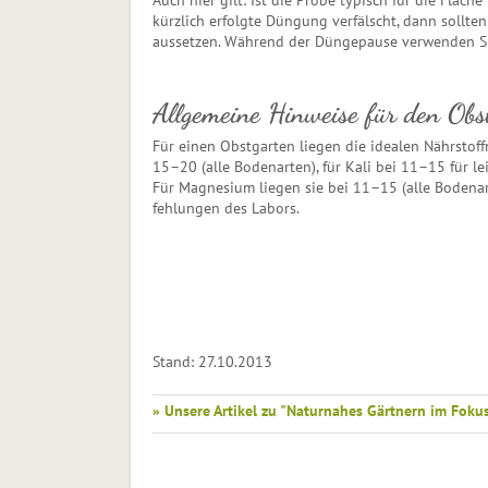
Auch hier gilt: Ist die Probe typisch für die Fläch
kürzlich erfolgte Düngung verfälscht, dann sollt
aussetzen. Während der Düngepause verwenden Sie
Allgemeine Hinweise für den Obs
Für einen Obstgarten liegen die idealen Nährsto
15–20 (alle Bodenarten), für Kali bei 11–15 für 
Für Magnesium liegen sie bei 11–15 (alle Bodenar
feh­lun­gen des Labors.
Stand: 27.10.2013
» Unsere Artikel zu "Naturnahes Gärtnern im Foku