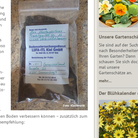
he
ung
und
n
Unsere Gartensch
s
Sie sind auf der Suc
nso
nach Besonderheiten
on
Ihren Garten? Dann
schauen Sie sich do
mal unsere
n­
Gartenschätze an.
ber
mehr…
bau
to­
Der Blühkalender 
Foto: Kleinworth
­
 den Boden verbessern können – zusätzlich zum
eempfehlung: