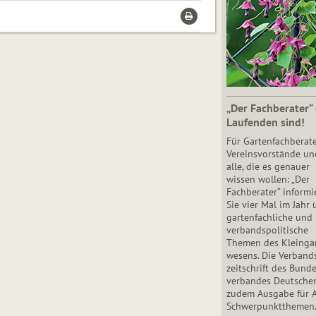
„Der Fachberater“
Laufenden sind!
Für Gartenfachberate
Vereinsvorstände un
alle, die es genauer
wissen wollen: „Der
Fachberater“ informi
Sie vier Mal im Jahr 
gartenfachliche und
verbandspolitische
Themen des Klein­gar
wesens. Die Ver­band
zeit­schrift des Bun­d
ver­ban­des Deutsche
zudem Ausgabe für 
Schwer­punkt­the­men