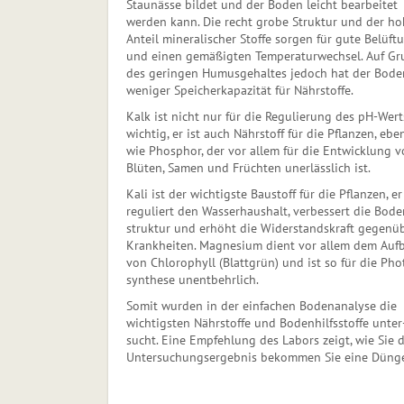
Staunässe bildet und der Boden leicht bearbeitet
werden kann. Die recht grobe Struktur und der ho
Anteil mineralischer Stoffe sorgen für gute Belüft
und einen gemäßigten Temperaturwechsel. Auf Gr
des geringen Humusgehaltes jedoch hat der Bode
weniger Speicherkapazität für Nährstoffe.
Kalk ist nicht nur für die Regulierung des pH-Wert
wichtig, er ist auch Nährstoff für die Pflanzen, ebe
wie Phosphor, der vor allem für die Entwicklung v
Blüten, Samen und Früchten unerlässlich ist.
Kali ist der wichtigste Baustoff für die Pflanzen, er
reguliert den Wasserhaushalt, verbessert die Bo­de
struk­tur und erhöht die Widerstandskraft gegenü
Krankheiten. Magnesium dient vor allem dem Auf
von Chlorophyll (Blattgrün) und ist so für die Pho­
syn­the­se unentbehrlich.
Somit wurden in der einfachen Bodenanalyse die
wich­tigs­ten Nährstoffe und Bodenhilfsstoffe un­ter
sucht. Eine Empfehlung des Labors zeigt, wie Sie
Untersuchungsergebnis bekommen Sie eine Düng