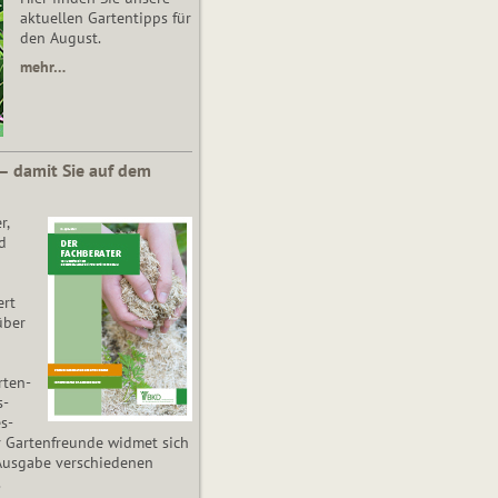
aktuellen Gartentipps für
den August.
mehr…
 – damit Sie auf dem
r,
d
ert
über
­ten­
s­
es­
r Gartenfreunde widmet sich
Ausgabe verschiedenen
.