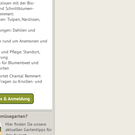
issen mit der Bio-
nd Schnittblumen-
Remmert:
n: Tulpen, Narzissen,
ungen: Dahlien und
n rund um Anemonen und
und Pflege: Standort,
rung
s für Blumenbeet und
orten
rtet Chantal Remmert
 Fragen zu Knollen- und
fos & Anmeldung
Gemüsegarten?
Hier finden Sie unsere
aktuellen Gartentipps für