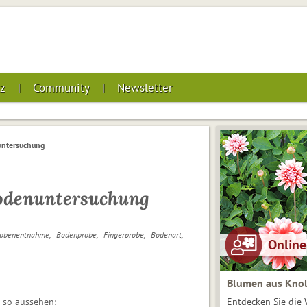
z
Community
Newsletter
untersuchung
odenuntersuchung
robenentnahme
Bodenprobe
Fingerprobe
Bodenart
Blumen aus Knol
Entdecken Sie die 
 so aussehen: