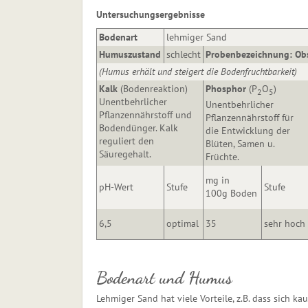
Untersuchungsergebnisse
Bodenart
lehmiger Sand
Humuszustand
schlecht
Probenbezeichnung: Ob
(Humus erhält und steigert die Bodenfruchtbarkeit)
Kalk
(Boden­reaktion)
Phosphor
(P
O
)
2
5
Unentbehrlicher
Unentbehrlicher
Pflanzennährstoff und
Pflanzennährstoff für
Bodendünger. Kalk
die Entwicklung der
reguliert den
Blüten, Samen u.
Säuregehalt.
Früchte.
mg in
pH-Wert
Stufe
Stufe
100g Boden
6,5
optimal
35
sehr hoch
Bodenart und Humus
Lehmiger Sand hat viele Vorteile, z.B. dass sich ka