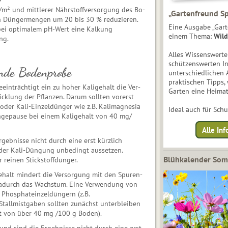
² und mittlerer Nährstoffversorgung des Bo­
„Gartenfreund Sp
nen Düngermengen um 20 bis 30 % reduzieren.
Eine Ausgabe „Gart
 bei optimalem pH-Wert eine Kalkung
einem Thema:
Wild
ng.
Alles Wissenswert
schützenswerten I
ende Bodenprobe
unterschiedlichen 
praktischen Tipps,
inträchtigt ein zu hoher Kaligehalt die Ver­
Garten eine Heimat
cklung der Pflanzen. Darum sollten vorerst
oder Kali-Einzeldünger wie z.B. Kalimagnesia
Ideal auch für Sch
ngepause bei einem Kaligehalt von 40 mg/
Alle Inf
rgebnisse nicht durch eine erst kürzlich
der Kali-Düngung unbedingt aus­set­zen.
Blühkalender So
reinen Stickstoffdünger.
alt mindert die Versorgung mit den Spu­ren­
 dadurch das Wachstum. Eine Verwendung von
r Phosphateinzeldüngern (z.B.
allmistgaben sollten zunächst unterbleiben
t von über 40 mg /100 g Boden).