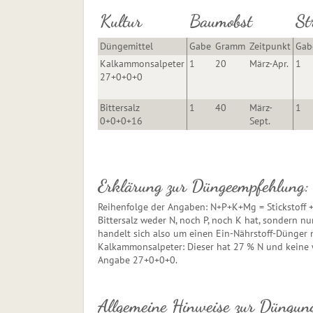
Kultur
Baumobst
St
Düngemittel
Gabe
Gramm
Zeitpunkt
Gab
Kalkammonsalpeter
1
20
März-Apr.
1
27+0+0+0
Bittersalz
1
40
März-
1
0+0+0+16
Sept.
Erklärung zur Düngeempfehlung:
Reihenfolge der Angaben: N+P+K+Mg = Stickstoff 
Bittersalz weder N, noch P, noch K hat, sondern n
handelt sich also um einen Ein-Nährstoff-Dünger m
Kalkammonsalpeter: Dieser hat 27 % N und keine w
Angabe 27+0+0+0.
Allgemeine Hinweise zur Düngun