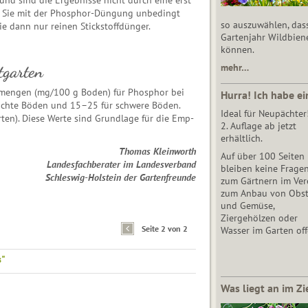
e und sind die Ergebnisse nicht durch eine erst
en Sie mit der Phosphor-Düngung unbedingt
so auszuwählen, das
 dann nur reinen Stickstoffdünger.
Gartenjahr Wildbien
können.
mehr…
tgarten
ffmengen (mg/100 g Boden) für Phosphor bei
Hurra! Ich habe ei
leichte Böden und 15–25 für schwere Böden.
Ideal für Neupächter
ten). Diese Werte sind Grundlage für die Emp­
2. Auflage ab jetzt
erhältlich.
Thomas Kleinworth
Auf über 100 Seiten
Landesfachberater im Landesverband
bleiben keine Frage
Schleswig-Holstein der Gartenfreunde
zum Gärtnern im Vere
zum Anbau von Obs
und Gemüse,
Ziergehölzen oder
Seite 2 von 2
Wasser im Garten off
s"
Was liegt an im Zi