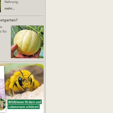
Nahrung.
mehr…
bstgarten?
re
s für