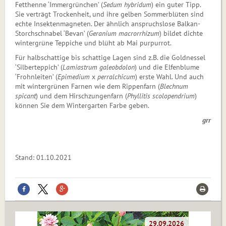
Fetthenne ‘Immergrünchen’ (
Sedum hybridum
) ein guter Tipp.
Sie verträgt Trockenheit, und ihre gelben Sommerblüten sind
echte Insektenmagneten. Der ähnlich anspruchslose Balkan-
Storchschnabel ‘Bevan’ (
Ge­ranium macror­rhi­zum
) bildet dichte
wintergrüne Teppiche und blüht ab Mai purpurrot.
Für halbschattige bis schattige Lagen sind z.B. die Goldnessel
‘Silberteppich’ (
Lamiastrum ga­leob­dolon
) und die Elfenblume
‘Frohnleiten’ (
Epimedium
x
perralchicum
) erste Wahl. Und auch
mit wintergrünen Farnen wie dem Rippenfarn (
Blechnum
spicant
) und dem Hirschzungen­farn (
Phyllitis scolopendrium
)
können Sie dem Wintergarten Farbe geben.
grr
Stand: 01.10.2021