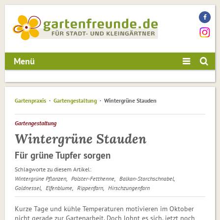
Menü
Gartenpraxis
Gartengestaltung
Wintergrüne Stauden
Gartengestaltung
Wintergrüne Stauden
Für grüne Tupfer sorgen
Schlagworte zu diesem Artikel:
Wintergrüne Pflanzen
Polster-Fetthenne
Balkan-Storchschnabel
Goldnessel
Elfenblume
Rippenfarn
Hirschzungen­farn
Kurze Tage und kühle Temperaturen motivieren im Oktober
nicht gerade zur Gartenarbeit. Doch lohnt es sich, jetzt noch