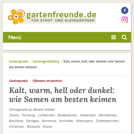
Menü
Gartenpraxis
Gartengestaltung
Kalt, warm, hell oder dunkel: wie Samen
am besten keimen
Gartenpraxis
Pflanzen vermehren
Kalt, warm, hell oder dunkel:
wie Samen am besten keimen
Schlagworte zu diesem Artikel:
Samen
Keimung
Lichtkeimer
Dunkelkeimer
Kaltkeimer
Warmkeimer
Basilikum
Estragon
Borretsch
Koriander
Rittersporn
Stiefmütterchen
Christrose
Bärlauch
Enzian