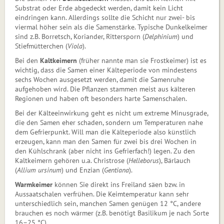
Substrat oder Erde abgedeckt werden, damit kein Licht
eindringen kann. Allerdings sollte die Schicht nur zwei- bis
viermal höher sein als die Samenstärke. Typische Dunkelkeimer
sind z.B. Borretsch, Koriander, Rittersporn (
Delphinium
) und
Stiefmütterchen (
Viola
).
Bei den
Kaltkeimern
(früher nannte man sie Frostkeimer) ist es
wichtig, dass die Samen einer Kälteperiode von mindestens
sechs Wochen ausgesetzt werden, damit die Samenruhe
aufgehoben wird. Die Pflanzen stammen meist aus kälteren
Regionen und haben oft besonders harte Sa­men­schalen.
Bei der Kälteeinwirkung geht es nicht um extreme Minusgrade,
die den Samen eher schaden, sondern um Temperaturen nahe
dem Gefrierpunkt. Will man die Kälteperiode also künstlich
erzeugen, kann man den Samen für zwei bis drei Wochen in
den Kühlschrank (aber nicht ins Gefrierfach!) legen. Zu den
Kaltkeimern gehören u.a. Christrose (
Helleborus
), Bärlauch
(
Allium ursinum
) und Enzian (
Gentiana
).
Warmkeimer
können Sie direkt ins Freiland säen bzw. in
Aussaat­schalen verfrühen. Die Keim­tem­pe­ra­tur kann sehr
unterschiedlich sein, manchen Samen genügen 12 °C, andere
brauchen es noch wärmer (z.B. benötigt Basilikum je nach Sorte
16–25 °C).