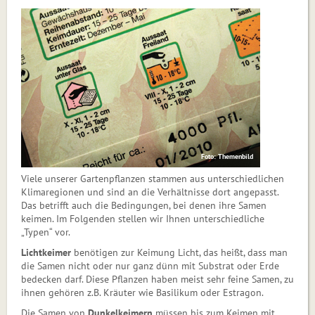
Foto: Themenbild
Viele unserer Gartenpflanzen stammen aus unterschiedlichen
Klimaregionen und sind an die Verhältnisse dort an­ge­passt.
Das betrifft auch die Be­din­gun­gen, bei denen ihre Samen
keimen. Im Folgenden stellen wir Ihnen un­ter­schied­li­che
„Typen“ vor.
Lichtkeimer
benötigen zur Keimung Licht, das heißt, dass man
die Samen nicht oder nur ganz dünn mit Substrat oder Erde
bedecken darf. Diese Pflan­zen haben meist sehr feine Samen, zu
ihnen gehören z.B. Kräuter wie Basilikum oder Estragon.
Die Samen von
Dunkelkeimern
müssen bis zum Keimen mit