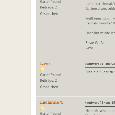
Gartenfreund
hallo erst einmal. 
Beiträge: 2
Gartensaison. Leid
Gespeichert
Weiß jemand, um w
handeln könnte? Vi
Über Rat würde ich
Beste Grüße
Lavo
Lavo
« Antwort #1 - am: 02
Sind die Bilder zu
Gartenfreund
Beiträge: 2
Gespeichert
Lucianne75
« Antwort #2 - am: 15.
Nein ich sehe leide
Gartenfreund