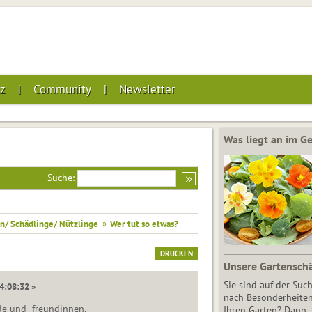
z
Community
Newsletter
Was liegt an im 
Suche:
n/ Schädlinge/ Nützlinge
»
Wer tut so etwas?
DRUCKEN
Unsere Gartensch
Sie sind auf der Suc
14:08:32 »
nach Besonderheiten
de und -freundinnen,
Ihren Garten? Dann