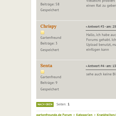
Vielleicht probiert
Beiträge: 58
einen Rat zu geben
Gespeichert
Chrispy
« Antwort #3 - am: 2
Hallo, ich habe au
Gartenfreund
Forums gehabt. Ich
Beiträge: 3
Upload benutzt, m
einfügen kann
Gespeichert
Senta
« Antwort #4 - am: 1
sehe auch keine Bi
Gartenfreund
Beiträge: 9
Gespeichert
1
Seiten
NACH OBEN
gartenfreunde.de Forum
»
Kategorien
»
Krankheiten/