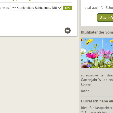
Ideal auch für Sch
ehe zu
Alle Inf
Blühkalender So
so auszuwählen, das
Gartenjahr Wildbien
können.
mehr…
Hurra! Ich habe ei
Ideal für Neupächter
2. Auflage ab jetzt