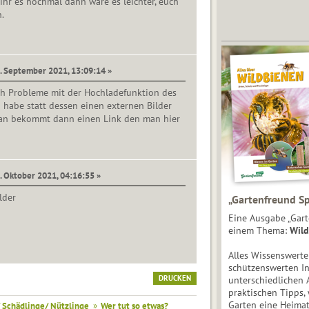
 ihr es nochmal dann wäre es leichter, euch
.
5. September 2021, 13:09:14 »
ch Probleme mit der Hochladefunktion des
 habe statt dessen einen externen Bilder
an bekommt dann einen Link den man hier
3. Oktober 2021, 04:16:55 »
lder
„Gartenfreund Sp
Eine Ausgabe „Gart
einem Thema:
Wild
Alles Wissenswert
schützenswerten I
DRUCKEN
unterschiedlichen 
praktischen Tipps,
Garten eine Heimat
 Schädlinge/ Nützlinge
»
Wer tut so etwas?