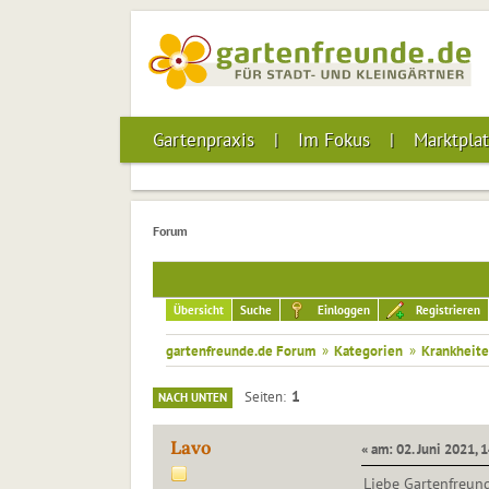
Gartenpraxis
Im Fokus
Marktplat
Forum
Übersicht
Suche
Einloggen
Registrieren
gartenfreunde.de Forum
»
Kategorien
»
Krankheite
1
Seiten
NACH UNTEN
Lavo
« am: 02. Juni 2021, 
Liebe Gartenfreun