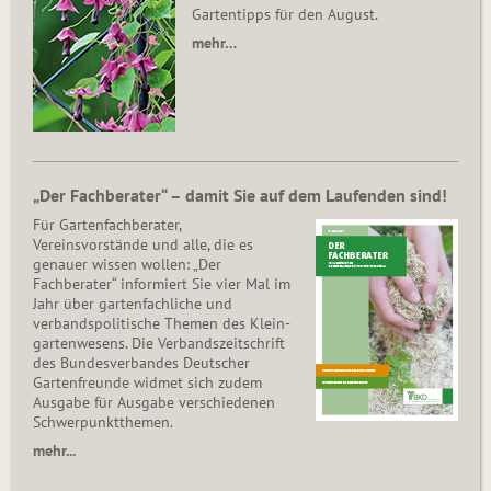
Gartentipps für den August.
mehr…
„Der Fachberater“ – damit Sie auf dem Laufenden sind!
Für Gartenfachberater,
Vereinsvorstände und alle, die es
genauer wissen wollen: „Der
Fachberater“ informiert Sie vier Mal im
Jahr über gartenfachliche und
verbandspolitische Themen des Klein­
gar­ten­wesens. Die Ver­bands­zeit­schrift
des Bun­des­ver­ban­des Deutscher
Gartenfreunde widmet sich zudem
Ausgabe für Ausgabe verschiedenen
Schwer­punkt­the­men.
mehr...