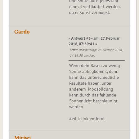
und sollte auch jedes Jahr
einmal vertikutiert werden,
da er sonst vermoost.
Gardo
« Antwort #3 - am: 27. Februar
2018, 07:59:41 »
Letzte Bearbeitung
: 25. Oktober 2018,
14:16:50 von Joey
Wenn dein Rasen zu wenig
Sonne abbegkommt, dann
kann das unterschiedliche
Resultate haben, unter
anderem Moosbildung
kann durch das fehlende
Sonnenlicht beschleunigt
werden.
#edit: link entfernt
Miriwi