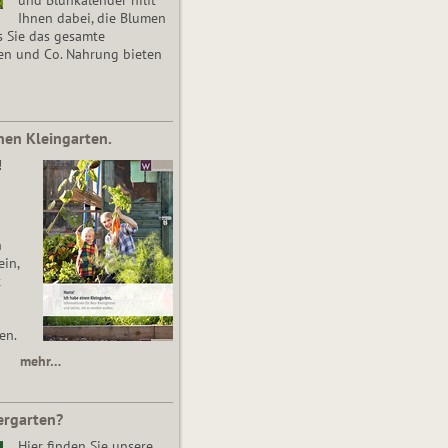
Ihnen dabei, die Blumen
s Sie das gesamte
en und Co. Nahrung bieten
nen Kleingarten.
!
n
in,
t
en.
mehr…
ergarten?
Hier finden Sie unsere