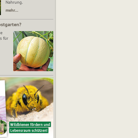
Nahrung.
mehr…
bstgarten?
re
s für