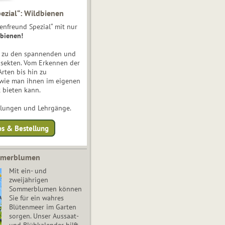
ezial“: Wildbienen
enfreund Spezial“ mit nur
bienen!
e zu den spannenden und
nsekten. Vom Erkennen der
Arten bis hin zu
 wie man ihnen im eigenen
 bieten kann.
ulungen und Lehrgänge.
os & Bestellung
mmerblumen
Mit ein- und
zweijährigen
Sommerblumen können
Sie für ein wahres
Blütenmeer im Garten
sorgen. Unser Aussaat-
und Blühkalender hilft