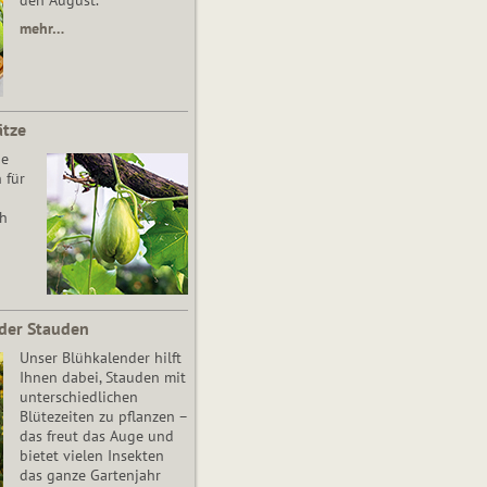
den August.
mehr…
ätze
he
 für
ch
der Stauden
Unser Blühkalender hilft
Ihnen dabei, Stauden mit
unterschiedlichen
Blütezeiten zu pflanzen –
das freut das Auge und
bietet vielen Insekten
das ganze Gartenjahr