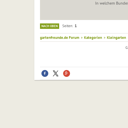
In welchem Bundes
1
Seiten
NACH OBEN
gartenfreunde.de Forum
»
Kategorien
»
Kleingarten
G