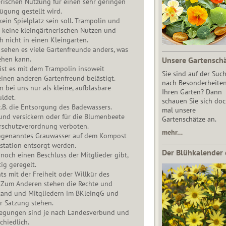
erischen Nutzung für einen sehr geringen
fügung gestellt wird.
kein Spielplatz sein soll. Trampolin und
keine kleingärtnerischen Nutzen und
 nicht in einen Kleingarten.
t sehen es viele Gartenfreunde anders, was
ehen kann.
Unsere Gartensch
ist es mit dem Trampolin insoweit
Sie sind auf der Suc
einen anderen Gartenfreund belästigt.
nach Besonderheiten
bei uns nur als kleine, aufblasbare
Ihren Garten? Dann
ldet.
schauen Sie sich do
z.B. die Entsorgung des Badewassers.
mal unsere
und versickern oder für die Blumenbeete
Gartenschätze an.
erschutzverordnung verboten.
mehr…
sogenanntes Grauwasser auf dem Kompost
station entsorgt werden.
Der Blühkalender 
och einen Beschluss der Mitglieder gibt,
ig geregelt.
ts mit der Freiheit oder Willkür des
. Zum Anderen stehen die Rechte und
stand und Mitgliedern im BKleingG und
er Satzung stehen.
legungen sind je nach Landesverbund und
hiedlich.