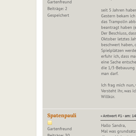
Gartenfreund
Beiträge: 2
seit 5 Jahren habe
Gespeichert
Gestern bekam ich
das Trampolin abba
beantragt haben (e
Der Beschluss, da
Oktober letztes Ja
beschwert haben, d
Spielplätzen werde
erfuhr ich, dass m
eine Sache entsch
die 1/3-Bebauung 
man darf.
Ich frag mich nun, 
Versteht ihr, was i
Willkür.
Spatenpauli
« Antwort #1 - am: 14
Hallo Sandra,
Gartenfreund
Mal was grundsätzli
Beiträge: 30