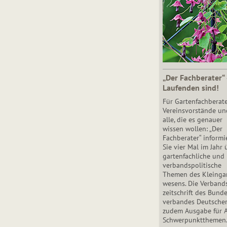
„Der Fachberater“
Laufenden sind!
Für Gartenfachberate
Vereinsvorstände un
alle, die es genauer
wissen wollen: „Der
Fachberater“ informi
Sie vier Mal im Jahr 
gartenfachliche und
verbandspolitische
Themen des Klein­gar
wesens. Die Ver­band
zeit­schrift des Bun­d
ver­ban­des Deutsche
zudem Ausgabe für 
Schwer­punkt­the­men