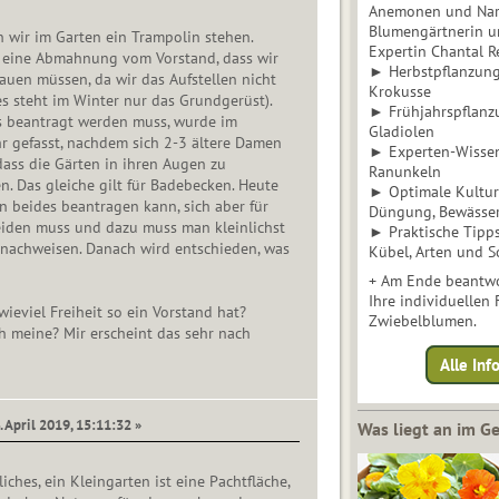
Anemonen und Narz
Blumengärtnerin u
n wir im Garten ein Trampolin stehen.
Expertin Chantal 
 eine Abmahnung vom Vorstand, dass wir
► Herbstpflanzunge
uen müssen, da wir das Aufstellen nicht
Krokusse
s steht im Winter nur das Grundgerüst).
► Frühjahrspflanz
ss beantragt werden muss, wurde im
Gladiolen
hr gefasst, nachdem sich 2-3 ältere Damen
► Experten-Wisse
ass die Gärten in ihren Augen zu
Ranunkeln
n. Das gleiche gilt für Badebecken. Heute
► Optimale Kultur 
an beides beantragen kann, sich aber für
Düngung, Bewässe
eiden muss und dazu muss man kleinlichst
► Praktische Tipp
nachweisen. Danach wird entschieden, was
Kübel, Arten und S
+ Am Ende beantwo
Ihre individuellen
wieviel Freiheit so ein Vorstand hat?
Zwiebelblumen.
ch meine? Mir erscheint das sehr nach
Alle In
. April 2019, 15:11:32 »
Was liegt an im 
ches, ein Kleingarten ist eine Pachtfläche,