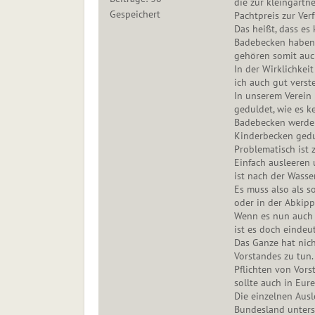
die zur kleingärtn
Gespeichert
Pachtpreis zur Ver
Das heißt, dass es 
Badebecken haben 
gehören somit auch
In der Wirklichkei
ich auch gut verst
In unserem Verein 
geduldet, wie es k
Badebecken werden 
Kinderbecken gedu
Problematisch ist 
Einfach ausleeren 
ist nach der Wass
Es muss also als 
oder in der Abkipp
Wenn es nun auch n
ist es doch eindeut
Das Ganze hat nich
Vorstandes zu tun
Pflichten von Vor
sollte auch in Eur
Die einzelnen Aus
Bundesland untersc