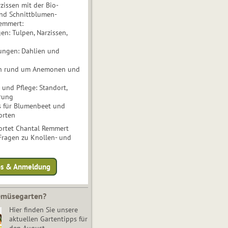
issen mit der Bio-
nd Schnittblumen-
Remmert:
n: Tulpen, Narzissen,
ungen: Dahlien und
n rund um Anemonen und
und Pflege: Standort,
rung
s für Blumenbeet und
orten
rtet Chantal Remmert
 Fragen zu Knollen- und
fos & Anmeldung
Gemüsegarten?
Hier finden Sie unsere
aktuellen Gartentipps für