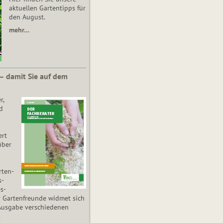
aktuellen Gartentipps für
den August.
mehr…
 – damit Sie auf dem
r,
d
ert
über
­ten­
s­
es­
r Gartenfreunde widmet sich
Ausgabe verschiedenen
.