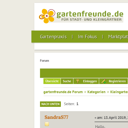
Gartenpraxis
Im Fokus
Marktplat
Forum
Übersicht
Suche
Einloggen
Registrieren
gartenfreunde.de Forum
»
Kategorien
»
Kleingarte
1
Seiten
NACH UNTEN
SandraS77
« am: 13. April 2019,
Hallo,