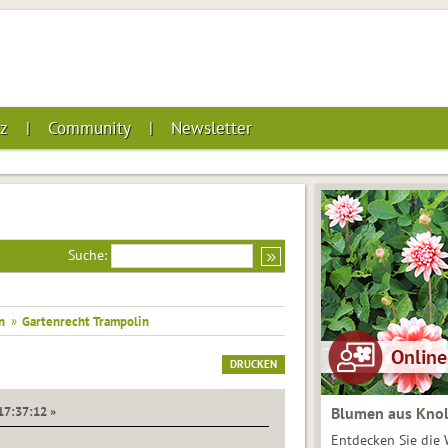
z
Community
Newsletter
Suche:
n
»
Gartenrecht Trampolin
DRUCKEN
 17:37:12 »
Blumen aus Knol
Entdecken Sie die 