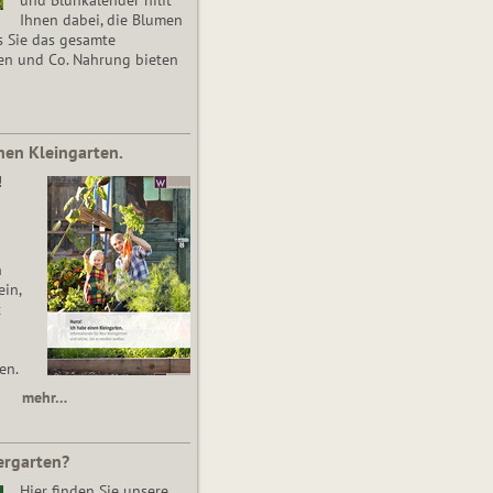
Ihnen dabei, die Blumen
s Sie das gesamte
en und Co. Nahrung bieten
nen Kleingarten.
!
n
in,
t
en.
mehr…
ergarten?
Hier finden Sie unsere