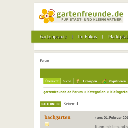
Gartenpraxis
Im Fokus
Marktplat
Forum
Übersicht
Suche
Einloggen
Registrieren
gartenfreunde.de Forum
»
Kategorien
»
Kleingarte
1
Seiten
NACH UNTEN
bachgarten
« am: 01. Februar 201
Kann mir jemand v