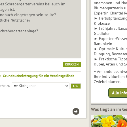
Anemonen und Narz
es Schrebergartenvereins bei euch im
Blumengärtnerin u
agen ist,
Expertin Chantal 
ndbuch eingetragen sein sollte?
► Herbstpflanzunge
ftliche Nutzfläche?
Krokusse
► Frühjahrspflanz
/Schrebergartenanlage?
Gladiolen
► Experten-Wisse
Ranunkeln
► Optimale Kultur 
Düngung, Bewässe
► Praktische Tipp
Kübel, Arten und S
DRUCKEN
+ Am Ende beantwo
»
Grundbucheintragung für ein Vereinsgelände
Ihre individuellen
Zwiebelblumen.
ehe zu
Alle In
Was liegt an im 