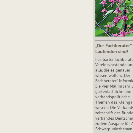
„Der Fachberater“
Laufenden sind!
Für Gartenfachberate
Vereinsvorstände un
alle, die es genauer
wissen wollen: „Der
Fachberater“ informi
Sie vier Mal im Jahr 
gartenfachliche und
verbandspolitische
Themen des Klein­gar
wesens. Die Ver­band
zeit­schrift des Bun­d
ver­ban­des Deutsche
zudem Ausgabe für 
Schwer­punkt­the­men