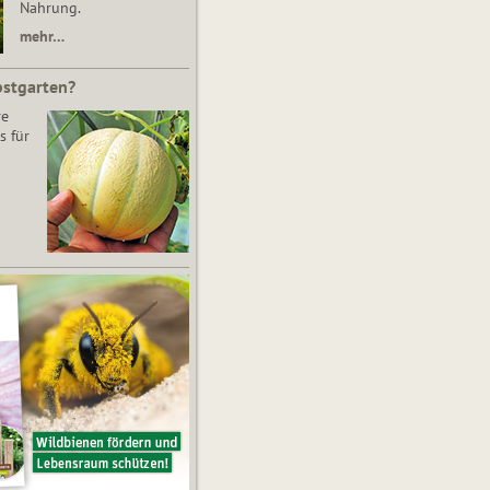
Nahrung.
mehr…
bstgarten?
re
s für