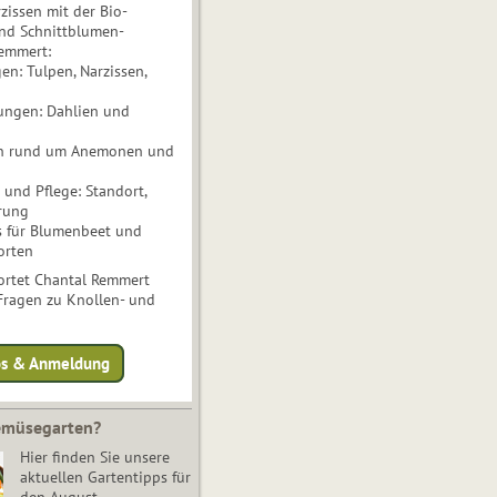
issen mit der Bio-
nd Schnittblumen-
Remmert:
n: Tulpen, Narzissen,
ungen: Dahlien und
n rund um Anemonen und
und Pflege: Standort,
rung
s für Blumenbeet und
orten
rtet Chantal Remmert
 Fragen zu Knollen- und
fos & Anmeldung
Gemüsegarten?
Hier finden Sie unsere
aktuellen Gartentipps für