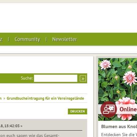
z
Community
Newsletter
Suche:
n
»
Grundbucheintragung für ein Vereinsgelände
DRUCKEN
8, 15:42:03 »
Blumen aus Knol
Entdecken Sie die 
on euch sagen wie das Gesamt-