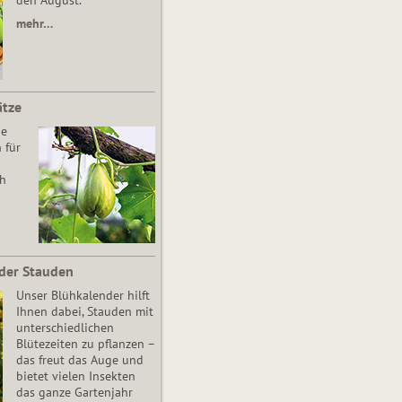
den August.
mehr…
ätze
he
 für
ch
der Stauden
Unser Blühkalender hilft
Ihnen dabei, Stauden mit
unterschiedlichen
Blütezeiten zu pflanzen –
das freut das Auge und
bietet vielen Insekten
das ganze Gartenjahr