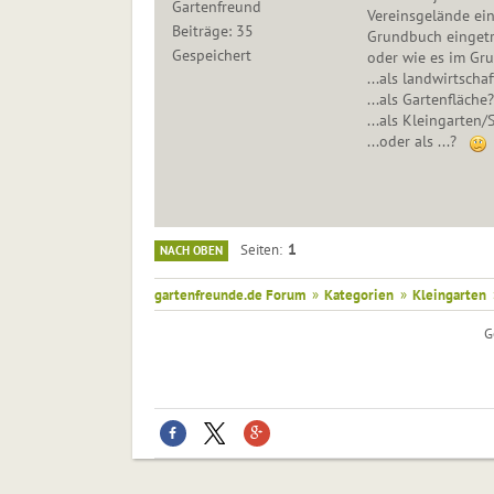
Gartenfreund
Vereinsgelände ein
Beiträge: 35
Grundbuch eingetr
Gespeichert
oder wie es im Gru
...als landwirtscha
...als Gartenfläche?
...als Kleingarten
...oder als ...?
1
Seiten
NACH OBEN
gartenfreunde.de Forum
»
Kategorien
»
Kleingarten
G