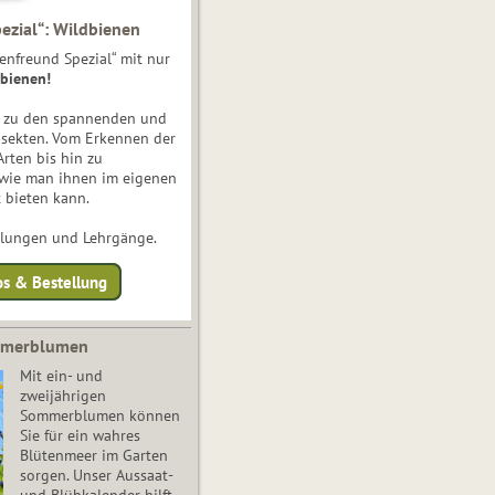
ezial“: Wildbienen
enfreund Spezial“ mit nur
bienen!
e zu den spannenden und
nsekten. Vom Erkennen der
Arten bis hin zu
 wie man ihnen im eigenen
 bieten kann.
ulungen und Lehrgänge.
os & Bestellung
mmerblumen
Mit ein- und
zweijährigen
Sommerblumen können
Sie für ein wahres
Blütenmeer im Garten
sorgen. Unser Aussaat-
und Blühkalender hilft