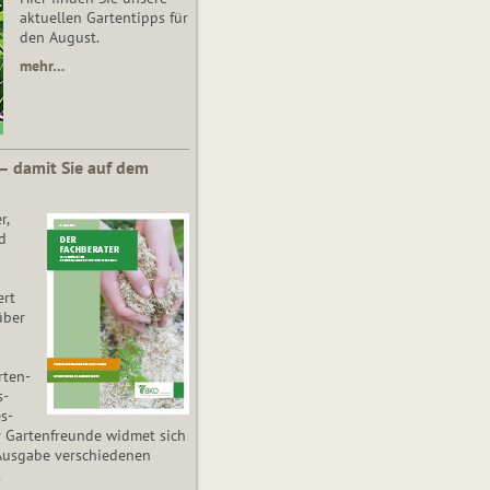
aktuellen Gartentipps für
den August.
mehr…
 – damit Sie auf dem
r,
d
ert
über
­ten­
s­
es­
r Gartenfreunde widmet sich
Ausgabe verschiedenen
.