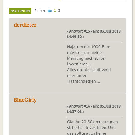
1
2
Seiten
NACH UNTEN
derdieter
« Antwort #15 - am: 03. Juli 2018,
14:49:50 »
Naja, um die 1000 Euro
müsste man meiner
Meinung nach schon
investieren....
Alles drunter läuft wohl
eher unter
"Planschbecken"...
BlueGirly
« Antwort #16 - am: 05. Juli 2018,
14:37:08 »
Glaube 20-30k müsste man
sicherlich investieren. Und
das sollte auch keine