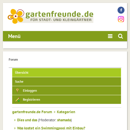
Menü
Forum
Übersicht
Suche
Einloggen
Registrieren
gartenfreunde.de Forum
»
Kategorien
»
Dies und das
(Moderator:
shamada
)
»
Was kostet ein Swimmingpool mit Einbau?