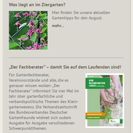
Was liegt an im Ziergarten?
Hier finden Sie unsere aktuellen
Gartentipps für den August.
mehr…
„Der Fachberater“ – damit Sie auf dem Laufenden sind!
Für Gartenfachberater,
Vereinsvorstände und alle, die es
genauer wissen wollen: „Der
Fachberater“ informiert Sie vier Mal im
Jahr über gartenfachliche und
verbandspolitische Themen des Klein­
gar­ten­wesens. Die Ver­bands­zeit­schrift
des Bun­des­ver­ban­des Deutscher
Gartenfreunde widmet sich zudem
Ausgabe für Ausgabe verschiedenen
Schwer­punkt­the­men.