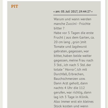
PIT
« am: 05. Juli 2017, 19:44:27 »
Warum und wann werden
manche Zuccini - Früchte
bitter ?
Habe vor 5 Tagen die erste
Frucht ( aus dem Garten, ca.
20 cm lang , grün )mit
Tomate und Jagdwurst
gebraten, gegessen, war
bitter, haben beide weiter
gegessen, meine Frau nach
3 Std., ich nach 5 Std. der
totale " Horror", ich mit
Durchfall, Erbrechen,
Bauchschmerzen usw.
Dann Arzt geholt, dann
nachts 4 Uhr die 112
gerufen, war richtig, dann
lag ich 3 Tage in Klinik.
Also immer erst ein kleines
Stück kosten und wenn