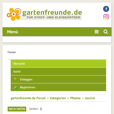
Menü
Forum
Übersicht
Suche
Einloggen
Registrieren
gartenfreunde.de Forum
»
Kategorien
»
Pflanze
»
zuccini
1
Seiten
NACH UNTEN