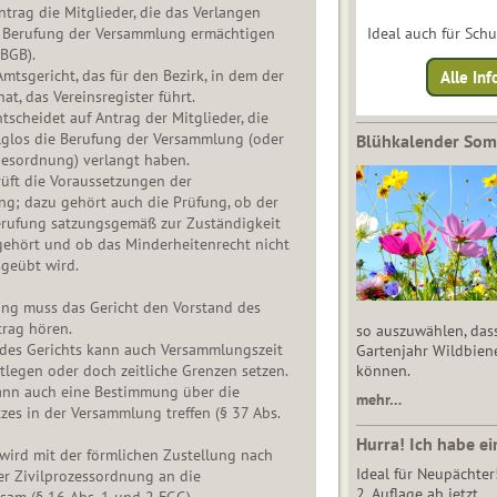
rag die Mitglieder, die das Verlangen
ur Berufung der Versammlung ermächtigen
Ideal auch für Sch
 BGB).
Amtsgericht, das für den Bezirk, in dem der
Alle Inf
hat, das Vereinsregister führt.
tscheidet auf Antrag der Mitglieder, die
lglos die Berufung der Versammlung (oder
Blühkalender So
esordnung) verlangt haben.
üft die Voraussetzungen der
ng; dazu gehört auch die Prüfung, ob der
rufung satzungsgemäß zur Zuständigkeit
ehört und ob das Minderheitenrecht nicht
geübt wird.
ung muss das Gericht den Vorstand des
trag hören.
so auszuwählen, das
des Gerichts kann auch Versammlungszeit
Gartenjahr Wildbien
stlegen oder doch zeitliche Grenzen setzen.
können.
ann auch eine Bestimmung über die
mehr…
zes in der Versammlung treffen (§ 37 Abs.
Hurra! Ich habe ei
wird mit der förmlichen Zustellung nach
Ideal für Neupächter
er Zivilprozessordnung an die
2. Auflage ab jetzt