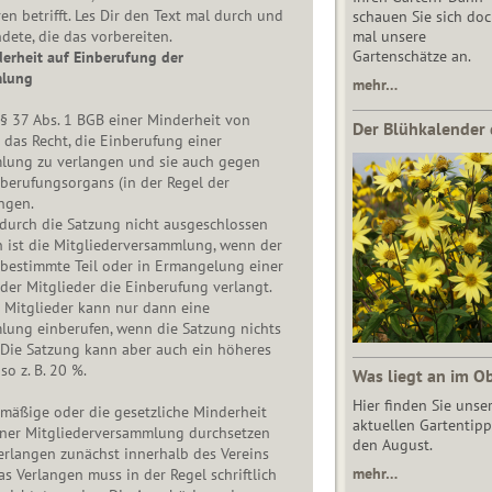
n betrifft. Les Dir den Text mal durch und
schauen Sie sich do
ete, die das vorbereiten.
mal unsere
Gartenschätze an.
erheit auf Einberufung der
mlung
mehr…
 § 37 Abs. 1 BGB einer Minderheit von
Der Blühkalender 
 das Recht, die Einberufung einer
lung zu verlangen und sie auch gegen
berufungsorgans (in der Regel der
ngen.
durch die Satzung nicht ausgeschlossen
 ist die Mitgliederversammlung, wenn der
 bestimmte Teil oder in Ermangelung einer
er Mitglieder die Einberufung verlangt.
r Mitglieder kann nur dann eine
lung einberufen, wenn die Satzung nichts
 Die Satzung kann aber auch ein höheres
o z. B. 20 %.
Was liegt an im O
Hier finden Sie unse
mäßige oder die gesetzliche Minderheit
aktuellen Gartentipp
iner Mitgliederversammlung durchsetzen
den August.
 Verlangen zunächst innerhalb des Vereins
mehr…
s Verlangen muss in der Regel schriftlich