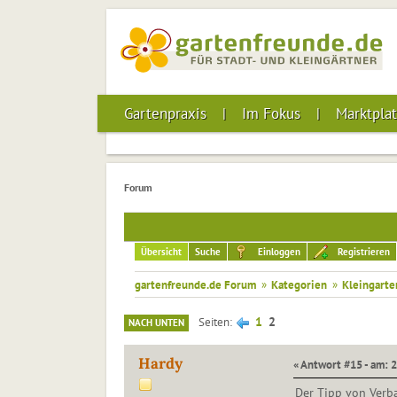
Gartenpraxis
Im Fokus
Marktplat
Forum
Übersicht
Suche
Einloggen
Registrieren
gartenfreunde.de Forum
»
Kategorien
»
Kleingarte
1
2
Seiten
NACH UNTEN
Hardy
« Antwort #15 - am: 2
Der Tipp von Verba