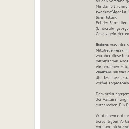
an den Vorstand g
Minderheit können
zweckmäßiger ist, 
Schriftstück.
Bei der Formulier
(Einberufungsorgan
Gesetz geforderten
Erstens
muss der A
Mitgliederversamm
worüber diese besch
betreffenden Ange
einberufenen Mitg
Zweitens
müssen d
die Beschlussfass
vorher angegebene
Dem ordnungsgemä
der Versammlung m
entsprechen. Ein P
Wird einem ordnun
berechtigten Verl
Vorstand nicht ent