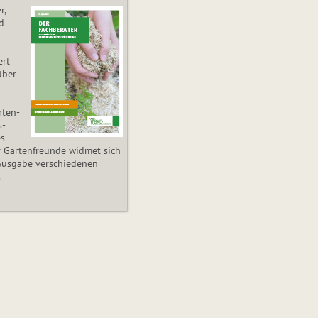
r,
d
ert
über
­ten­
s­
es­
r Gartenfreunde widmet sich
Ausgabe verschiedenen
.