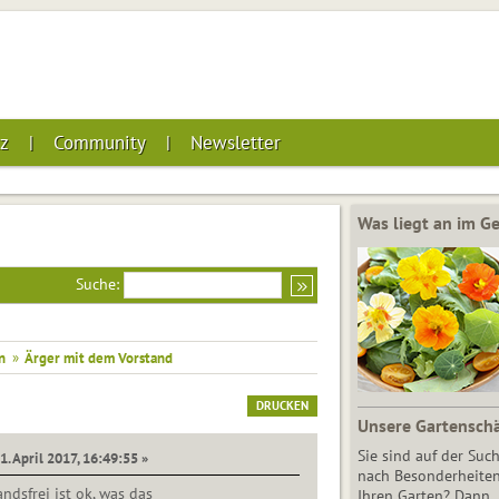
z
Community
Newsletter
Was liegt an im 
Suche:
n
»
Ärger mit dem Vorstand
DRUCKEN
Unsere Gartensch
Sie sind auf der Suc
1. April 2017, 16:49:55 »
nach Besonderheiten
ndsfrei ist ok, was das
Ihren Garten? Dann