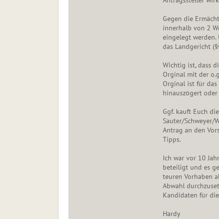
Antragssteller wir
Gegen die Ermächt
innerhalb von 2 W
eingelegt werden. 
das Landgericht (§
Wichtig ist, dass d
Orginal mit der o.
Orginal ist für da
hinauszögert oder 
Ggf. kauft Euch die
Sauter/Schweyer/Wa
Antrag an den Vor
Tipps.
Ich war vor 10 Ja
beteiligt und es 
teuren Vorhaben a
Abwahl durchzuset
Kandidaten für di
Hardy