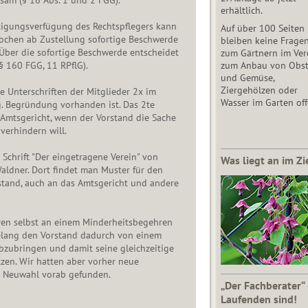
ksam (§ 16 Abs. 1 und 2 FGG).
erhältlich.
igungsverfügung des Rechtspflegers kann
Auf über 100 Seiten
ochen ab Zustellung sofortige Beschwerde
bleiben keine Frage
Über die sofortige Beschwerde entscheidet
zum Gärtnern im Vere
§ 160 FGG, 11 RPflG).
zum Anbau von Obs
und Gemüse,
Ziergehölzen oder
ie Unterschriften der Mitglieder 2x im
Wasser im Garten off
g. Begründung vorhanden ist. Das 2te
s Amtsgericht, wenn der Vorstand die Sache
verhindern will.
 Schrift "Der eingetragene Verein" von
Was liegt an im Zi
ldner. Dort findet man Muster für den
stand, auch an das Amtsgericht und andere
hren selbst an einem Minderheitsbegehren
gelang den Vorstand dadurch von einem
bzubringen und damit seine gleichzeitige
zen. Wir hatten aber vorher neue
e Neuwahl vorab gefunden.
„Der Fachberater“
Laufenden sind!