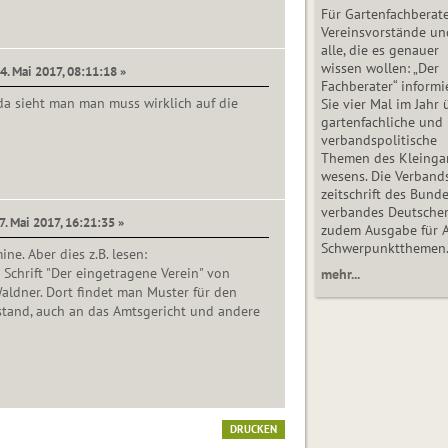
Für Gartenfachberate
Vereinsvorstände un
alle, die es genauer
wissen wollen: „Der
4. Mai 2017, 08:11:18 »
Fachberater“ informi
 da sieht man man muss wirklich auf die
Sie vier Mal im Jahr 
gartenfachliche und
verbandspolitische
Themen des Klein­gar
wesens. Die Ver­band
zeit­schrift des Bun­d
ver­ban­des Deutsche
7. Mai 2017, 16:21:35 »
zudem Ausgabe für 
Schwer­punkt­the­men
ne. Aber dies z.B. lesen:
 Schrift "Der eingetragene Verein" von
mehr...
ldner. Dort findet man Muster für den
stand, auch an das Amtsgericht und andere
DRUCKEN