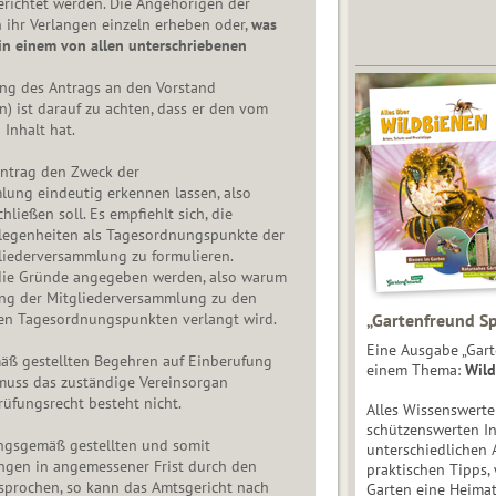
erichtet werden. Die Angehörigen der
 ihr Verlangen einzeln erheben oder,
was
in einem von allen unterschriebenen
ung des Antrags an den Vorstand
) ist darauf zu achten, dass er den vom
 Inhalt hat.
ntrag den Zweck der
lung eindeutig erkennen lassen, also
ließen soll. Es empfiehlt sich, die
legenheiten als Tagesordnungspunkte der
liederversammlung zu formulieren.
ie Gründe angegeben werden, also warum
ung der Mitgliederversammlung zu den
n Tagesordnungspunkten verlangt wird.
„Gartenfreund Sp
Eine Ausgabe „Gart
ß gestellten Begehren auf Einberufung
einem Thema:
Wild
uss das zuständige Vereinsorgan
rüfungsrecht besteht nicht.
Alles Wissenswert
schützenswerten I
gsgemäß gestellten und somit
unterschiedlichen 
angen in angemessener Frist durch den
praktischen Tipps,
sprochen, so kann das Amtsgericht nach
Garten eine Heimat