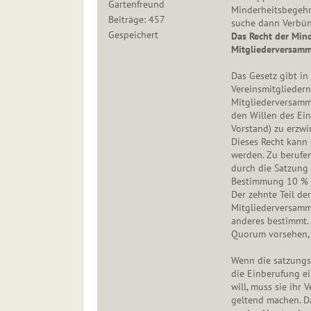
Gartenfreund
Minderheitsbegehre
Beiträge: 457
suche dann Verbünd
Gespeichert
Das Recht der Mind
Mitgliederversam
Das Gesetz gibt in
Vereinsmitgliedern
Mitgliederversamm
den Willen des Ein
Vorstand) zu erzwi
Dieses Recht kann 
werden. Zu berufen
durch die Satzung
Bestimmung 10 % d
Der zehnte Teil de
Mitgliederversamm
anderes bestimmt.
Quorum vorsehen, s
Wenn die satzungs
die Einberufung e
will, muss sie ihr
geltend machen. Da