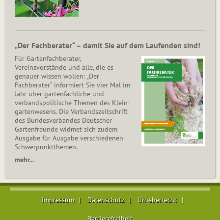
„Der Fachberater“ – damit Sie auf dem Laufenden sind!
Für Gartenfachberater,
Vereinsvorstände und alle, die es
genauer wissen wollen: „Der
Fachberater“ informiert Sie vier Mal im
Jahr über gartenfachliche und
verbandspolitische Themen des Klein­
gar­ten­wesens. Die Ver­bands­zeit­schrift
des Bun­des­ver­ban­des Deutscher
Gartenfreunde widmet sich zudem
Ausgabe für Ausgabe verschiedenen
Schwer­punkt­the­men.
mehr...
Impressum
Datenschutz
Urheberrecht
Barrierefreiheit