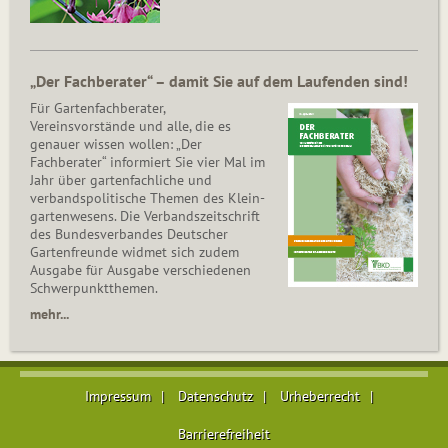
„Der Fachberater“ – damit Sie auf dem Laufenden sind!
Für Gartenfachberater,
Vereinsvorstände und alle, die es
genauer wissen wollen: „Der
Fachberater“ informiert Sie vier Mal im
Jahr über gartenfachliche und
verbandspolitische Themen des Klein­
gar­ten­wesens. Die Ver­bands­zeit­schrift
des Bun­des­ver­ban­des Deutscher
Gartenfreunde widmet sich zudem
Ausgabe für Ausgabe verschiedenen
Schwer­punkt­the­men.
mehr...
Impressum
Datenschutz
Urheberrecht
Barrierefreiheit