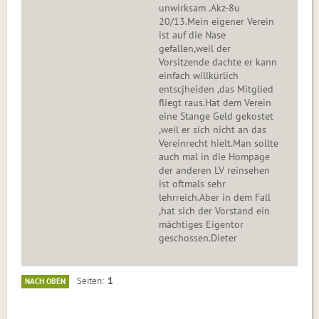
unwirksam .Akz-8u
20/13.Mein eigener Verein
ist auf die Nase
gefallen,weil der
Vorsitzende dachte er kann
einfach willkürlich
entscjheiden ,das Mitglied
fliegt raus.Hat dem Verein
eine Stange Geld gekostet
,weil er sich nicht an das
Vereinrecht hielt.Man sollte
auch mal in die Hompage
der anderen LV reinsehen
ist oftmals sehr
lehrreich.Aber in dem Fall
,hat sich der Vorstand ein
mächtiges Eigentor
geschossen.Dieter
1
Seiten
NACH OBEN