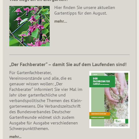
Hier finden Sie unsere aktuellen
Gartentipps für den August.
mehr…
„Der Fachberater“ – damit Sie auf dem Laufenden sind!
Für Gartenfachberater,
Vereinsvorstände und alle, die es
genauer wissen wollen: „Der
Fachberater“ informiert Sie vier Mal im
Jahr über gartenfachliche und
verbandspolitische Themen des Klein­
gar­ten­wesens. Die Ver­bands­zeit­schrift
des Bun­des­ver­ban­des Deutscher
Gartenfreunde widmet sich zudem
Ausgabe für Ausgabe verschiedenen
Schwer­punkt­the­men.
mehr...