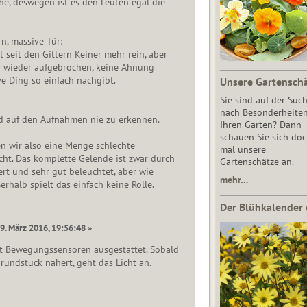
e, deswegen ist es den Leuten egal die
rn, massive Tür:
t seit den Gittern Keiner mehr rein, aber
r wieder aufgebrochen, keine Ahnung
e Ding so einfach nachgibt.
Unsere Gartensch
Sie sind auf der Suc
nach Besonderheiten
nd auf den Aufnahmen nie zu erkennen.
Ihren Garten? Dann
schauen Sie sich do
en wir also eine Menge schlechte
mal unsere
ht. Das komplette Gelende ist zwar durch
Gartenschätze an.
rt und sehr gut beleuchtet, aber wie
mehr…
erhalb spielt das einfach keine Rolle.
Der Blühkalender 
9. März 2016, 19:56:48 »
it Bewegungssensoren ausgestattet. Sobald
undstück nähert, geht das Licht an.