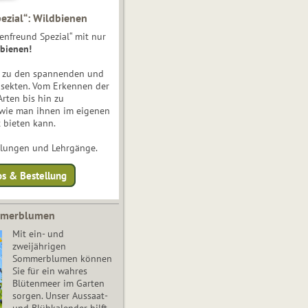
ezial“: Wildbienen
enfreund Spezial“ mit nur
bienen!
e zu den spannenden und
nsekten. Vom Erkennen der
Arten bis hin zu
 wie man ihnen im eigenen
 bieten kann.
ulungen und Lehrgänge.
os & Bestellung
mmerblumen
Mit ein- und
zweijährigen
Sommerblumen können
Sie für ein wahres
Blütenmeer im Garten
sorgen. Unser Aussaat-
und Blühkalender hilft