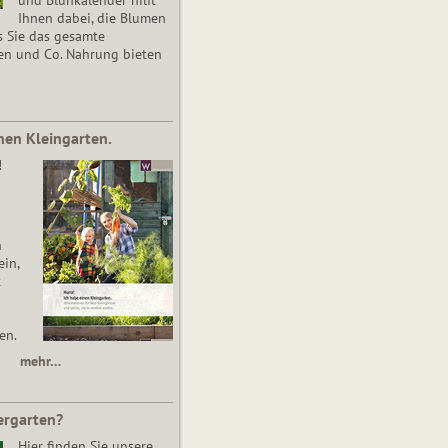
Ihnen dabei, die Blumen
s Sie das gesamte
en und Co. Nahrung bieten
nen Kleingarten.
!
n
in,
t
en.
mehr…
ergarten?
Hier finden Sie unsere