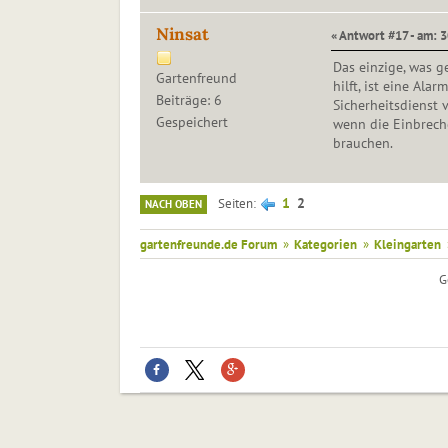
Ninsat
« Antwort #17 - am: 3
Das einzige, was g
Gartenfreund
hilft, ist eine Ala
Beiträge: 6
Sicherheitsdienst v
Gespeichert
wenn die Einbrech
brauchen.
1
2
Seiten
NACH OBEN
gartenfreunde.de Forum
»
Kategorien
»
Kleingarten
G