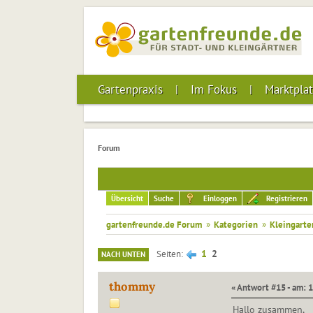
Gartenpraxis
Im Fokus
Marktplat
Forum
Übersicht
Suche
Einloggen
Registrieren
gartenfreunde.de Forum
»
Kategorien
»
Kleingarte
1
2
Seiten
NACH UNTEN
thommy
« Antwort #15 - am: 1
Hallo zusammen,