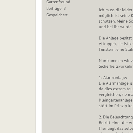
Gartenfreund
Beiträge: 8
ich muss dir leide
Gespeichert
möglich ist seine 
schützen. Meine Sc
und bei Ihr wurde
Die Anlage besitzt 
Attrappe), sie ist 
Fenstern, eine Sta
Nun kommen wir z
Sicherheitsvorkeh
1: Alarmanlage:
Die Alarmanlage is
da dies extrem teue
vergleichen, sie ma
Kleingartenanlage 
stört im Prinzip k
2. Die Beleuchtung
Betritt einer die A
Hier liegt das selb