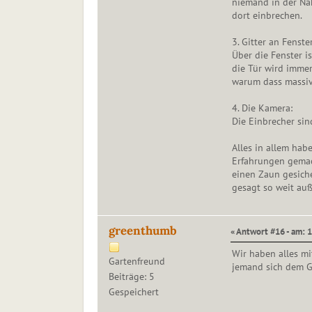
niemand in der Näh
dort einbrechen.
3. Gitter an Fenste
Über die Fenster is
die Tür wird imme
warum dass massiv
4. Die Kamera:
Die Einbrecher si
Alles in allem hab
Erfahrungen gemac
einen Zaun gesiche
gesagt so weit auß
greenthumb
« Antwort #16 - am: 1
Wir haben alles m
Gartenfreund
jemand sich dem Gr
Beiträge: 5
Gespeichert