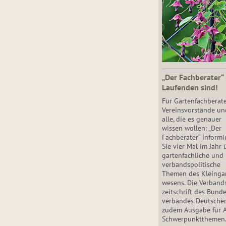
„Der Fachberater“
Laufenden sind!
Für Gartenfachberate
Vereinsvorstände un
alle, die es genauer
wissen wollen: „Der
Fachberater“ informi
Sie vier Mal im Jahr 
gartenfachliche und
verbandspolitische
Themen des Klein­gar
wesens. Die Ver­band
zeit­schrift des Bun­d
ver­ban­des Deutsche
zudem Ausgabe für 
Schwer­punkt­the­men