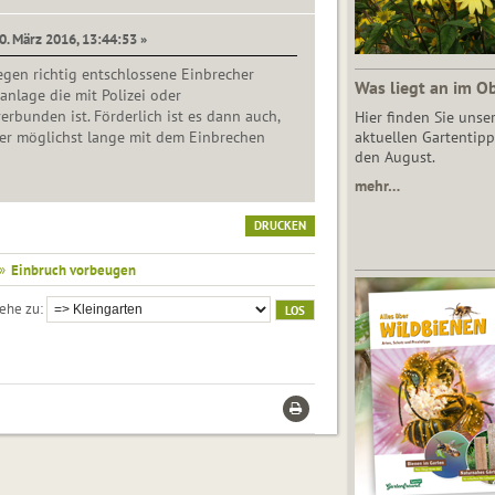
0. März 2016, 13:44:53 »
egen richtig entschlossene Einbrecher
Was liegt an im O
rmanlage die mit Polizei oder
erbunden ist. Förderlich ist es dann auch,
Hier finden Sie unse
er möglichst lange mit dem Einbrechen
aktuellen Gartentipp
den August.
mehr…
DRUCKEN
»
Einbruch vorbeugen
ehe zu