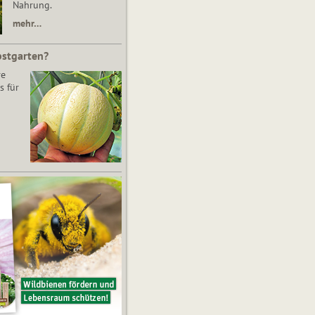
Nahrung.
mehr…
bstgarten?
re
s für