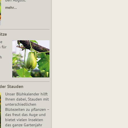
den August.
mehr…
ätze
he
 für
ch
der Stauden
Unser Blühkalender hilft
Ihnen dabei, Stauden mit
unterschiedlichen
Blütezeiten zu pflanzen –
das freut das Auge und
bietet vielen Insekten
das ganze Gartenjahr