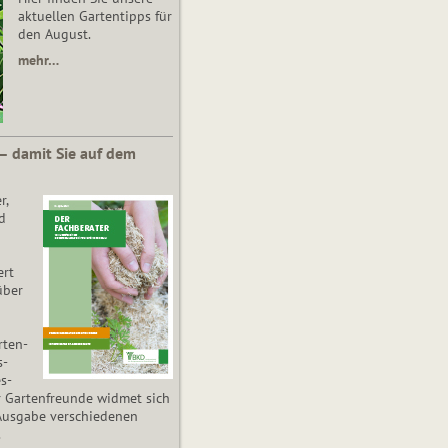
aktuellen Gartentipps für
den August.
mehr…
 – damit Sie auf dem
r,
d
ert
über
­ten­
s­
es­
r Gartenfreunde widmet sich
Ausgabe verschiedenen
.