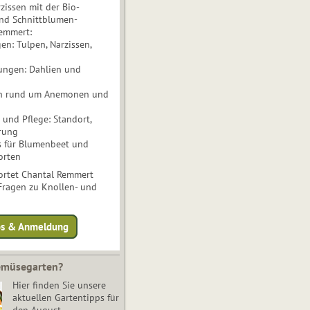
issen mit der Bio-
nd Schnittblumen-
Remmert:
n: Tulpen, Narzissen,
ungen: Dahlien und
n rund um Anemonen und
und Pflege: Standort,
rung
s für Blumenbeet und
orten
rtet Chantal Remmert
 Fragen zu Knollen- und
fos & Anmeldung
Gemüsegarten?
Hier finden Sie unsere
aktuellen Gartentipps für