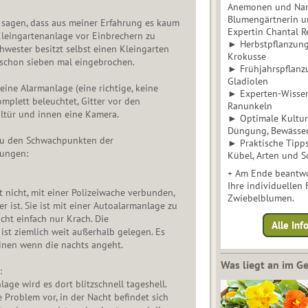
Anemonen und Narz
Blumengärtnerin u
r sagen, dass aus meiner Erfahrung es kaum
Expertin Chantal 
Kleingartenanlage vor Einbrechern zu
► Herbstpflanzunge
hwester besitzt selbst einen Kleingarten
Krokusse
 schon sieben mal eingebrochen.
► Frühjahrspflanz
Gladiolen
eine Alarmanlage (eine richtige, keine
► Experten-Wisse
komplett beleuchtet, Gitter vor den
Ranunkeln
hltür und innen eine Kamera.
► Optimale Kultur 
Düngung, Bewässe
u den Schwachpunkten der
► Praktische Tipp
rungen:
Kübel, Arten und S
+ Am Ende beantwo
Ihre individuellen
t nicht, mit einer Polizeiwache verbunden,
Zwiebelblumen.
r ist. Sie ist mit einer Autoalarmanlage zu
cht einfach nur Krach. Die
Alle In
ist ziemlich weit außerhalb gelegen. Es
einen wenn die nachts angeht.
Was liegt an im 
:
nlage wird es dort blitzschnell tageshell.
e Problem vor, in der Nacht befindet sich