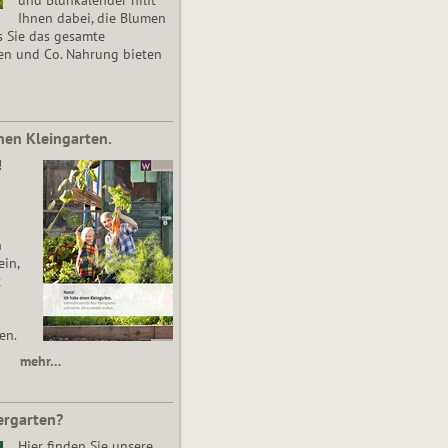
Ihnen dabei, die Blumen
s Sie das gesamte
en und Co. Nahrung bieten
nen Kleingarten.
!
n
in,
t
en.
mehr…
ergarten?
Hier finden Sie unsere