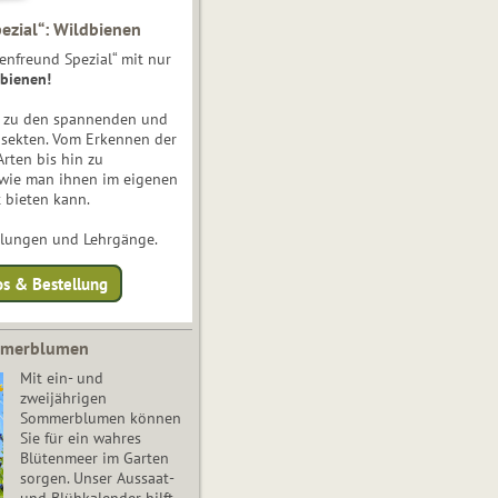
ezial“: Wildbienen
enfreund Spezial“ mit nur
bienen!
e zu den spannenden und
nsekten. Vom Erkennen der
Arten bis hin zu
 wie man ihnen im eigenen
 bieten kann.
ulungen und Lehrgänge.
os & Bestellung
mmerblumen
Mit ein- und
zweijährigen
Sommerblumen können
Sie für ein wahres
Blütenmeer im Garten
sorgen. Unser Aussaat-
und Blühkalender hilft