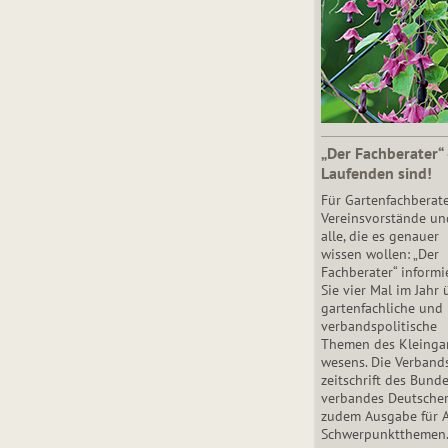
„Der Fachberater“
Laufenden sind!
Für Gartenfachberate
Vereinsvorstände un
alle, die es genauer
wissen wollen: „Der
Fachberater“ informi
Sie vier Mal im Jahr 
gartenfachliche und
verbandspolitische
Themen des Klein­gar
wesens. Die Ver­band
zeit­schrift des Bun­d
ver­ban­des Deutsche
zudem Ausgabe für 
Schwer­punkt­the­men