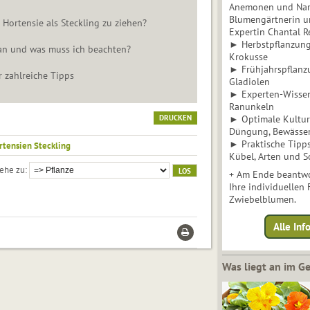
Anemonen und Narz
Blumengärtnerin u
 Hortensie als Steckling zu ziehen?
Expertin Chantal 
► Herbstpflanzunge
 an und was muss ich beachten?
Krokusse
► Frühjahrspflanz
r zahlreiche Tipps
Gladiolen
► Experten-Wisse
Ranunkeln
DRUCKEN
► Optimale Kultur 
Düngung, Bewässe
► Praktische Tipp
rtensien Steckling
Kübel, Arten und S
ehe zu
+ Am Ende beantwo
Ihre individuellen
Zwiebelblumen.
Alle In
Was liegt an im 