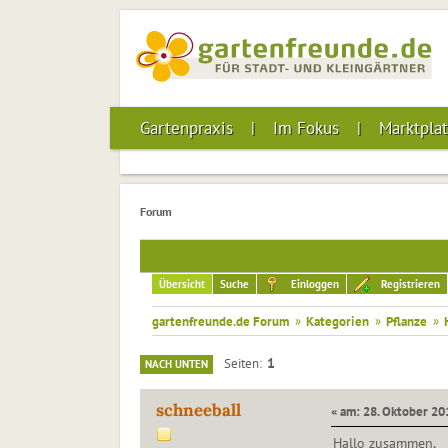
Gartenpraxis
Im Fokus
Marktplat
Forum
Übersicht
Suche
Einloggen
Registrieren
gartenfreunde.de Forum
»
Kategorien
»
Pflanze
»
1
Seiten
NACH UNTEN
schneeball
« am: 28. Oktober 20
Hallo zusammen,