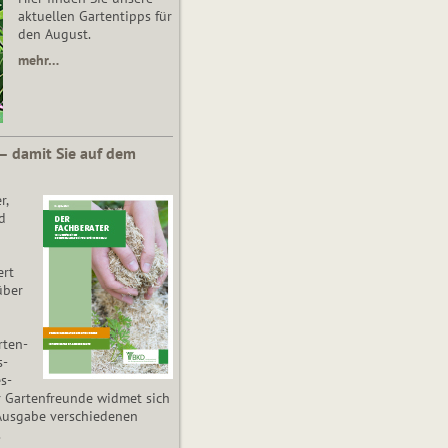
aktuellen Gartentipps für
den August.
mehr…
 – damit Sie auf dem
r,
d
ert
über
­ten­
s­
es­
r Gartenfreunde widmet sich
Ausgabe verschiedenen
.