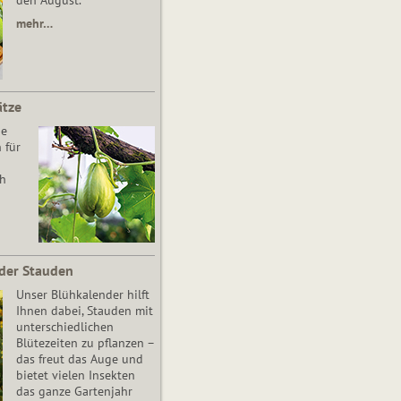
den August.
mehr…
ätze
he
 für
ch
der Stauden
Unser Blühkalender hilft
Ihnen dabei, Stauden mit
unterschiedlichen
Blütezeiten zu pflanzen –
das freut das Auge und
bietet vielen Insekten
das ganze Gartenjahr