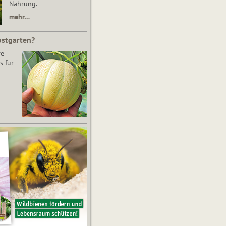
Nahrung.
mehr…
bstgarten?
re
s für