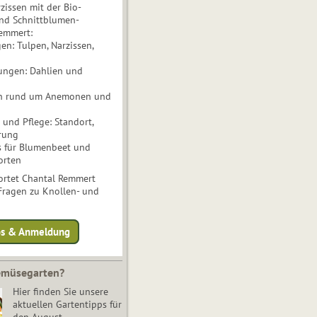
issen mit der Bio-
nd Schnittblumen-
Remmert:
n: Tulpen, Narzissen,
ungen: Dahlien und
n rund um Anemonen und
und Pflege: Standort,
rung
s für Blumenbeet und
orten
rtet Chantal Remmert
 Fragen zu Knollen- und
fos & Anmeldung
Gemüsegarten?
Hier finden Sie unsere
aktuellen Gartentipps für