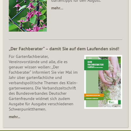
Gartentipps für den August.
mehr…
„Der Fachberater“ – damit Sie auf dem Laufenden sind!
Für Gartenfachberater,
Vereinsvorstände und alle, die es
genauer wissen wollen: „Der
Fachberater“ informiert Sie vier Mal im
Jahr über gartenfachliche und
verbandspolitische Themen des Klein­
gar­ten­wesens. Die Ver­bands­zeit­schrift
des Bun­des­ver­ban­des Deutscher
Gartenfreunde widmet sich zudem
Ausgabe für Ausgabe verschiedenen
Schwer­punkt­the­men.
mehr...