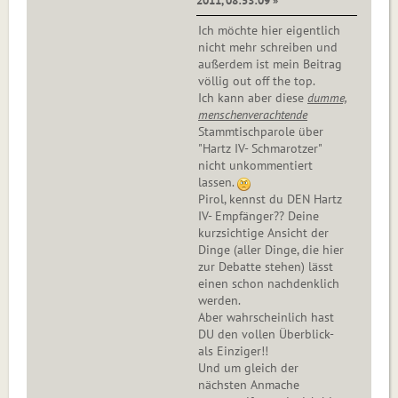
2011, 08:53:09 »
Ich möchte hier eigentlich
nicht mehr schreiben und
außerdem ist mein Beitrag
völlig out off the top.
Ich kann aber diese
dumme,
menschenverachtende
Stammtischparole über
"Hartz IV- Schmarotzer"
nicht unkommentiert
lassen.
Pirol, kennst du DEN Hartz
IV- Empfänger?? Deine
kurzsichtige Ansicht der
Dinge (aller Dinge, die hier
zur Debatte stehen) lässt
einen schon nachdenklich
werden.
Aber wahrscheinlich hast
DU den vollen Überblick-
als Einziger!!
Und um gleich der
nächsten Anmache