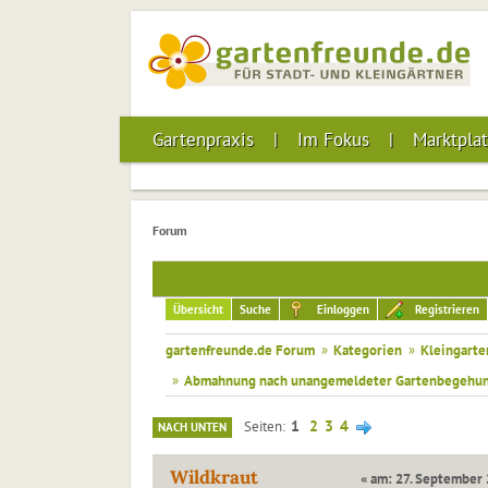
Gartenpraxis
Im Fokus
Marktplat
Forum
Übersicht
Suche
Einloggen
Registrieren
gartenfreunde.de Forum
»
Kategorien
»
Kleingarte
»
Abmahnung nach unangemeldeter Gartenbegehu
1
2
3
4
Seiten
NACH UNTEN
Wildkraut
« am: 27. September 