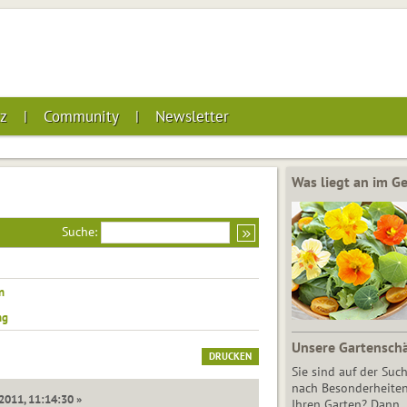
z
Community
Newsletter
Was liegt an im 
Suche:
n
ng
Unsere Gartensch
DRUCKEN
Sie sind auf der Suc
nach Besonderheiten
2011, 11:14:30 »
Ihren Garten? Dann