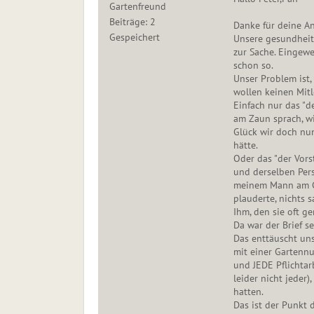
Gartenfreund
Beiträge: 2
Danke für deine An
Gespeichert
Unsere gesundheitl
zur Sache. Eingew
schon so.
Unser Problem ist,
wollen keinen Mit
Einfach nur das "d
am Zaun sprach, wi
Glück wir doch nu
hätte.
Oder das "der Vors
und derselben Per
meinem Mann am G
plauderte, nichts s
Ihm, den sie oft ge
Da war der Brief s
Das enttäuscht uns
mit einer Gartennu
und JEDE Pflichta
leider nicht jeder
hatten.
Das ist der Punkt d