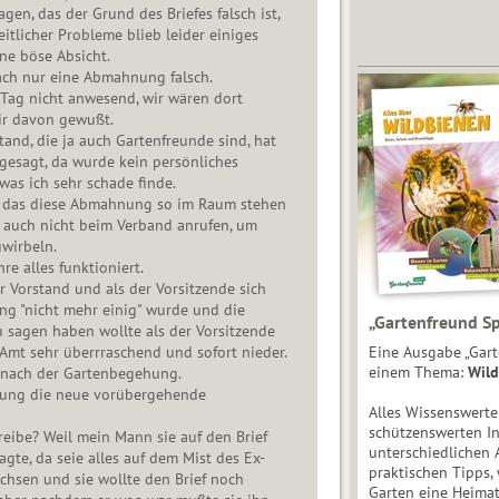
sagen, das der Grund des Briefes falsch ist,
tlicher Probleme blieb leider einiges
ne böse Absicht.
ach nur eine Abmahnung falsch.
Tag nicht anwesend, wir wären dort
ir davon gewußt.
nd, die ja auch Gartenfreunde sind, hat
gesagt, da wurde kein persönliches
was ich sehr schade finde.
 das diese Abmahnung so im Raum stehen
r auch nicht beim Verband anrufen, um
wirbeln.
hre alles funktioniert.
 Vorstand und als der Vorsitzende sich
ung "nicht mehr einig" wurde und die
„Gartenfreund Sp
 sagen haben wollte als der Vorsitzende
n Amt sehr überrraschend und sofort nieder.
Eine Ausgabe „Gart
einem Thema:
Wild
z nach der Gartenbegehung.
retung die neue vorübergehende
Alles Wissenswert
schützenswerten I
eibe? Weil mein Mann sie auf den Brief
unterschiedlichen 
agte, da seie alles auf dem Mist des Ex-
praktischen Tipps,
chsen und sie wollte den Brief noch
Garten eine Heimat