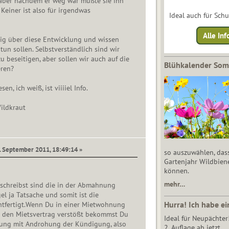
 aber nachdem er weg war mußte sie ihn
Keiner ist also für irgendwas
Ideal auch für Sch
Alle Inf
rig über diese Entwicklung und wissen
 tun sollen. Selbstverständlich sind wir
u beseitigen, aber sollen wir auch auf die
Blühkalender So
ren?
sen, ich weiß, ist viiiiel Info.
ildkraut
7. September 2011, 18:49:14 »
so auszuwählen, das
Gartenjahr Wildbien
können.
mehr…
 schreibst sind die in der Abmahnung
l ja Tatsache und somit ist die
Hurra! Ich habe ei
fertigt.Wenn Du in einer Mietwohnung
den Mietsvertrag verstößt bekommst Du
Ideal für Neupächter
ung mit Androhung der Kündigung, also
2. Auflage ab jetzt