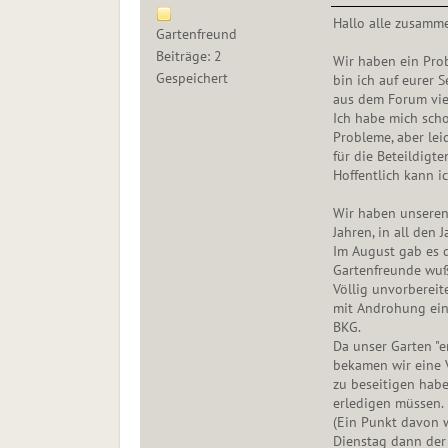
Hallo alle zusamm
Gartenfreund
Beiträge: 2
Wir haben ein Prob
Gespeichert
bin ich auf eurer S
aus dem Forum viel
Ich habe mich sch
Probleme, aber lei
für die Beteildigte
Hoffentlich kann ic
Wir haben unseren
Jahren, in all den
Im August gab es 
Gartenfreunde wuß
Völlig unvorberei
mit Androhung ein
BKG.
Da unser Garten "e
bekamen wir eine V
zu beseitigen habe
erledigen müssen.
(Ein Punkt davon 
Dienstag dann der 