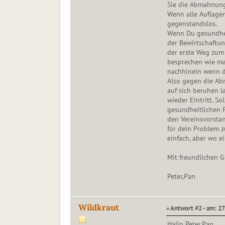
Sie die Abmahnung
Wenn alle Auflagen
gegenstandslos.
Wenn Du gesundhei
der Bewirtschaftu
der erste Weg zum
besprechen wie ma
nachhinein wenn da
Also gegen die Ab
auf sich beruhen l
wieder Eintritt. So
gesundheitlichen 
den Vereinsvorst
für dein Problem z
einfach, aber wo ei
Mit freundlichen 
Peter,Pan
Wildkraut
« Antwort #2 - am: 2
Hallo Peter,Pan