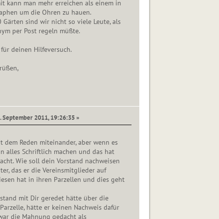
it kann man mehr erreichen als einem in
raphen um die Ohren zu hauen.
Gärten sind wir nicht so viele Leute, als
nym per Post regeln müßte.
 für deinen Hilfeversuch.
rüßen,
8. September 2011, 19:26:35 »
it dem Reden miteinander, aber wenn es
 alles Schriftlich machen und das hat
acht. Wie soll dein Vorstand nachweisen
r, das er die Vereinsmitglieder auf
sen hat in ihren Parzellen und dies geht
tand mit Dir geredet hätte über die
Parzelle, hätte er keinen Nachweis dafür
war die Mahnung gedacht als