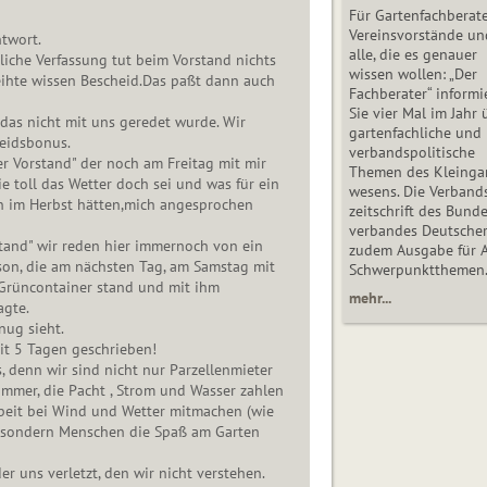
Für Gartenfachberate
Vereinsvorstände un
twort.
alle, die es genauer
iche Verfassung tut beim Vorstand nichts
wissen wollen: „Der
eihte wissen Bescheid.Das paßt dann auch
Fachberater“ informi
Sie vier Mal im Jahr 
 das nicht mit uns geredet wurde. Wir
gartenfachliche und
leidsbonus.
verbandspolitische
er Vorstand" der noch am Freitag mit mir
Themen des Klein­gar
e toll das Wetter doch sei und was für ein
wesens. Die Ver­band
n im Herbst hätten,mich angesprochen
zeit­schrift des Bun­d
ver­ban­des Deutsche
tand" wir reden hier immernoch von ein
zudem Ausgabe für 
son, die am nächsten Tag, am Samstag mit
Schwer­punkt­the­men
rüncontainer stand und mit ihm
mehr...
agte.
nug sieht.
eit 5 Tagen geschrieben!
, denn wir sind nicht nur Parzellenmieter
mmer, die Pacht , Strom und Wasser zahlen
rbeit bei Wind und Wetter mitmachen (wie
), sondern Menschen die Spaß am Garten
er uns verletzt, den wir nicht verstehen.