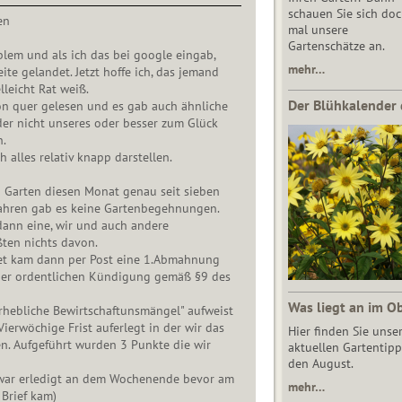
schauen Sie sich do
en
mal unsere
Gartenschätze an.
lem und als ich das bei google eingab,
mehr…
eite gelandet. Jetzt hoffe ich, das jemand
leicht Rat weiß.
Der Blühkalender 
on quer gelesen und es gab auch ähnliche
der nicht unseres oder besser zum Glück
n.
h alles relativ knapp darstellen.
 Garten diesen Monat genau seit sieben
 Jahren gab es keine Gartenbegehnungen.
dann eine, wir und auch andere
ten nichts davon.
tet kam dann per Post eine 1.Abmahnung
er ordentlichen Kündigung gemäß §9 des
Was liegt an im O
rhebliche Bewirtschaftunsmängel" aufweist
ierwöchige Frist auferlegt in der wir das
Hier finden Sie unse
n. Aufgeführt wurden 3 Punkte die wir
aktuellen Gartentipp
den August.
war erledigt an dem Wochenende bevor am
mehr…
Brief kam)