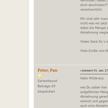
verhindert haben,
doch abschicken?? 
verantwortlich.
Wir sind sehr trau
nicht was wir jetzt
dabei die Mängel z
Abmahnung reagie
Vielen Dank für´s le
Viele Grüße vom W
Peter, Pan
« Antwort #1 - am: 2
Hallo Wildkraut,
Gartenfreund
Beiträge: 69
wie Du selber hier
Gespeichert
aufgeführten Mänge
Abmahnung gerecht
wohnst und gegen 
auch eine Abmahn