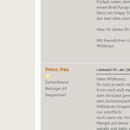
Einfach reden, dam
einem Brief Parag
Denn mit knapp 50 
das man alles ano
Aber ich danke Dir
Mit freundlichen G
Wildkraut
Peter, Pan
« Antwort #3 - am: 2
Hallo Wildkraut,
Gartenfreund
Du hast ja recht m
Beiträge: 69
Ernst wird muß man
Gespeichert
dein Vorstand gem
dem Zwischenpächte
Mißstände hingewie
nur schriftlich.
Auch wenn der Vors
Mängel auf deiner 
gehabt und dafür 