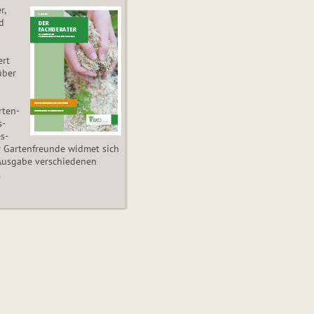
r,
d
ert
über
­ten­
s­
es­
r Gartenfreunde widmet sich
Ausgabe verschiedenen
.