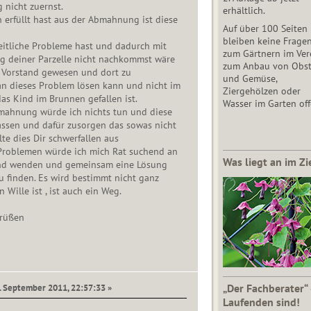
 nicht zuernst.
erhältlich.
 erfüllt hast aus der Abmahnung ist diese
Auf über 100 Seiten
bleiben keine Frage
tliche Probleme hast und dadurch mit
zum Gärtnern im Vere
ng deiner Parzelle nicht nachkommst wäre
zum Anbau von Obs
 Vorstand gewesen und dort zu
und Gemüse,
n dieses Problem lösen kann und nicht im
Ziergehölzen oder
s Kind im Brunnen gefallen ist.
Wasser im Garten off
mahnung würde ich nichts tun und diese
assen und dafür zusorgen das sowas nicht
llte dies Dir schwerfallen aus
Problemen würde ich mich Rat suchend an
Was liegt an im Zi
and wenden und gemeinsam eine Lösung
u finden. Es wird bestimmt nicht ganz
n Wille ist , ist auch ein Weg.
Grüßen
„Der Fachberater“
7. September 2011, 22:57:33 »
Laufenden sind!