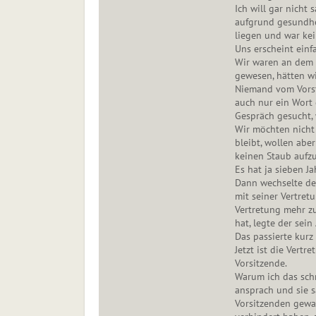
Ich will gar nicht 
aufgrund gesundhei
liegen und war kei
Uns erscheint einf
Wir waren an dem 
gewesen, hätten w
Niemand vom Vorsta
auch nur ein Wort 
Gespräch gesucht, 
Wir möchten nicht
bleibt, wollen abe
keinen Staub aufzu
Es hat ja sieben Ja
Dann wechselte der
mit seiner Vertret
Vertretung mehr zu
hat, legte der sei
Das passierte kur
Jetzt ist die Vert
Vorsitzende.
Warum ich das schr
ansprach und sie s
Vorsitzenden gewa