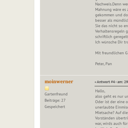
Nachweis.Denn wenn
Mahnung wäre es z
gekommen und dort
besser als mündlic
Sie das nicht so e
Verhaltensregeln 
schriftlich geregel
Ich wünsche Dir tr
Mit freundlichen 
Peter, Pan
moinwerner
« Antwort #4 - am: 2
Hallo,
Gartenfreund
also geht es nur u
Beiträge: 27
Oder ist der eine 
Gespeichert
unerlaubte Einmis
Mietsache? Auf die
Vorständen übertri
war, wirds auch fü