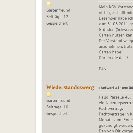
Mein KGV Vorstand
Gartenfreund
nicht geschafft mi
Beiträge: 12
Dezember habe ich
Gespeichert
zum 31.03.2011 ge
Gründen (Schwerer
Garten nutzen kan
Der Vorstand weige
anzunehmen, trotz 
Garten habe!
Dürfen die das!?
P46
Wiederstandszwerg
« Antwort #1 - am: 06
Hallo Parzelle 46,
Gartenfreund
ein Nutzungsvertr
Beiträge: 10
Pachtvertrag.
Gespeichert
Pachtverträge in 
Monate zum Ende d
gekündigt werden.
Den von Dir vorge