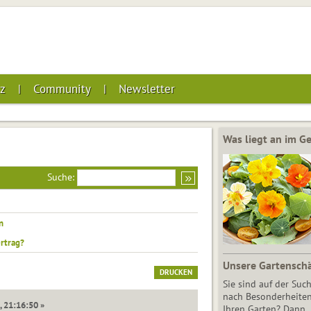
z
Community
Newsletter
Was liegt an im 
Suche:
n
rtrag?
Unsere Gartensch
DRUCKEN
Sie sind auf der Suc
nach Besonderheiten
, 21:16:50 »
Ihren Garten? Dann