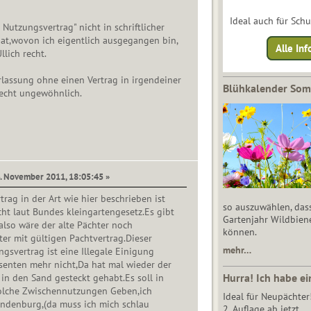
Ideal auch für Sch
Nutzungsvertrag" nicht in schriftlicher
at,wovon ich eigentlich ausgegangen bin,
Alle Inf
lich recht.
lassung ohne einen Vertrag in irgendeiner
Blühkalender So
echt ungewöhnlich.
4. November 2011, 18:05:45 »
rag in der Art wie hier beschrieben ist
so auszuwählen, das
cht laut Bundes kleingartengesetz.Es gibt
Gartenjahr Wildbien
also wäre der alte Pächter noch
können.
er mit gültigen Pachtvertrag.Dieser
mehr…
svertrag ist eine Illegale Einigung
senten mehr nicht,Da hat mal wieder der
Hurra! Ich habe ei
in den Sand gesteckt gehabt.Es soll in
olche Zwischennutzungen Geben,ich
Ideal für Neupächter
andenburg,(da muss ich mich schlau
2. Auflage ab jetzt