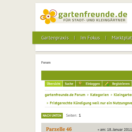
Gartenpraxis
Im Fokus
Marktplat
Forum
Übersicht
Suche
Einloggen
Registrieren
gartenfreunde.de Forum
»
Kategorien
»
Kleingarte
»
Fristgerechte Kündigung weil nur ein Nutzungsve
1
Seiten
NACH UNTEN
Parzelle 46
« am: 18. Januar 2011