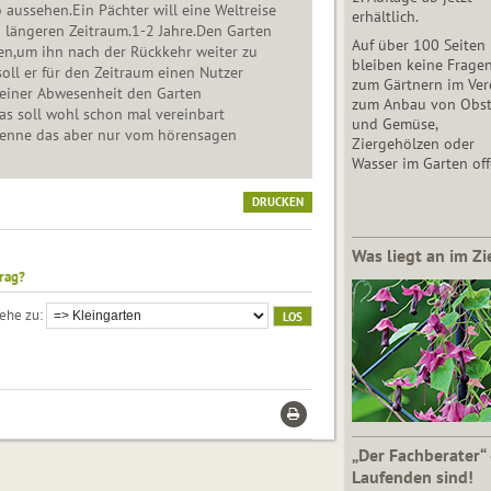
 aussehen.Ein Pächter will eine Weltreise
erhältlich.
 längeren Zeitraum.1-2 Jahre.Den Garten
Auf über 100 Seiten
ten,um ihn nach der Rückkehr weiter zu
bleiben keine Frage
soll er für den Zeitraum einen Nutzer
zum Gärtnern im Vere
seiner Abwesenheit den Garten
zum Anbau von Obs
as soll wohl schon mal vereinbart
und Gemüse,
kenne das aber nur vom hörensagen
Ziergehölzen oder
Wasser im Garten off
DRUCKEN
Was liegt an im Zi
rag?
ehe zu
„Der Fachberater“
Laufenden sind!