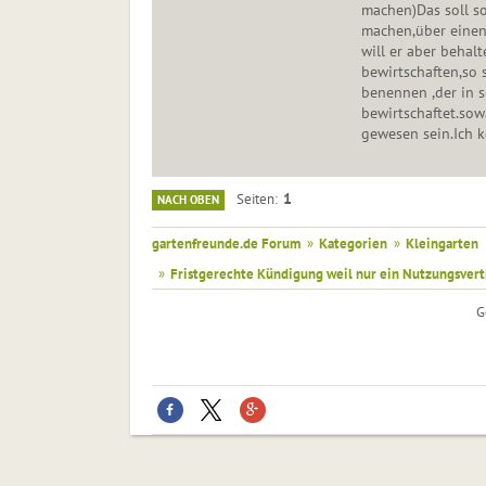
machen)Das soll so
machen,über einen
will er aber behal
bewirtschaften,so 
benennen ,der in 
bewirtschaftet.sow
gewesen sein.Ich 
1
Seiten
NACH OBEN
gartenfreunde.de Forum
»
Kategorien
»
Kleingarten
»
Fristgerechte Kündigung weil nur ein Nutzungsvert
G