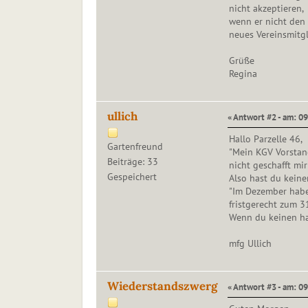
nicht akzeptieren,
wenn er nicht den 
neues Vereinsmitgl
Grüße
Regina
ullich
« Antwort #2 - am: 09
Hallo Parzelle 46,
Gartenfreund
"Mein KGV Vorstand
Beiträge: 33
nicht geschafft mir
Gespeichert
Also hast du keine
"Im Dezember habe
fristgerecht zum 3
Wenn du keinen ha
mfg Ullich
Wiederstandszwerg
« Antwort #3 - am: 09