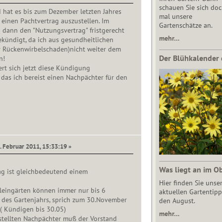
schauen Sie sich do
 hat es bis zum Dezember letzten Jahres
mal unsere
r einen Pachtvertrag auszustellen. Im
Gartenschätze an.
 dann den "Nutzungsvertrag" fristgerecht
mehr…
kündigt, da ich aus gesundheitlichen
 Rückenwirbelschaden)nicht weiter dem
Der Blühkalender 
n!
rt sich jetzt diese Kündigung
das ich bereist einen Nachpächter für den
. Februar 2011, 15:33:19 »
Was liegt an im O
ag ist gleichbedeutend einem
Hier finden Sie unse
Kleingärten können immer nur bis 6
aktuellen Gartentipp
es Gartenjahrs, sprich zum 30.November
den August.
( Kündigen bis 30.05)
mehr…
stellten Nachpächter muß der Vorstand