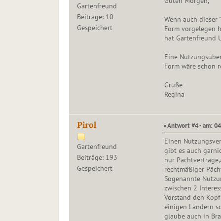
Guten Morgen,
Gartenfreund
Beiträge: 10
Wenn auch dieser " 
Gespeichert
Form vorgelegen h
hat Gartenfreund Ul
Eine Nutzungsüber
Form wäre schon r
Grüße
Regina
Pirol
« Antwort #4 - am: 0
Einen Nutzungsvert
Gartenfreund
gibt es auch garni
Beiträge: 193
nur Pachtverträge,
Gespeichert
rechtmäßiger Pächt
Sogenannte Nutzung
zwischen 2 Interes
Vorstand den Kopf 
einigen Ländern s
glaube auch in Br