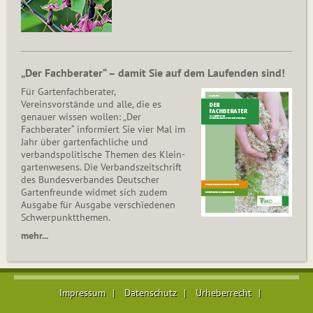
„Der Fachberater“ – damit Sie auf dem Laufenden sind!
Für Gartenfachberater,
Vereinsvorstände und alle, die es
genauer wissen wollen: „Der
Fachberater“ informiert Sie vier Mal im
Jahr über gartenfachliche und
verbandspolitische Themen des Klein­
gar­ten­wesens. Die Ver­bands­zeit­schrift
des Bun­des­ver­ban­des Deutscher
Gartenfreunde widmet sich zudem
Ausgabe für Ausgabe verschiedenen
Schwer­punkt­the­men.
mehr...
Impressum
Datenschutz
Urheberrecht