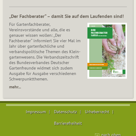
„Der Fachberater“ – damit Sie auf dem Laufenden sind!
Für Gartenfachberater,
Vereinsvorstände und alle, die es
genauer wissen wollen: „Der
Fachberater“ informiert Sie vier Mal im
Jahr über gartenfachliche und
verbandspolitische Themen des Klein­
gar­ten­wesens. Die Ver­bands­zeit­schrift
des Bun­des­ver­ban­des Deutscher
Gartenfreunde widmet sich zudem
Ausgabe für Ausgabe verschiedenen
Schwer­punkt­the­men.
mehr...
Impressum
Datenschutz
Urheberrecht
Barrierefreiheit
nach oben