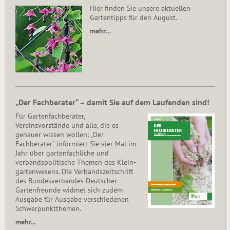
Hier finden Sie unsere aktuellen
Gartentipps für den August.
mehr…
„Der Fachberater“ – damit Sie auf dem Laufenden sind!
Für Gartenfachberater,
Vereinsvorstände und alle, die es
genauer wissen wollen: „Der
Fachberater“ informiert Sie vier Mal im
Jahr über gartenfachliche und
verbandspolitische Themen des Klein­
gar­ten­wesens. Die Ver­bands­zeit­schrift
des Bun­des­ver­ban­des Deutscher
Gartenfreunde widmet sich zudem
Ausgabe für Ausgabe verschiedenen
Schwer­punkt­the­men.
mehr...