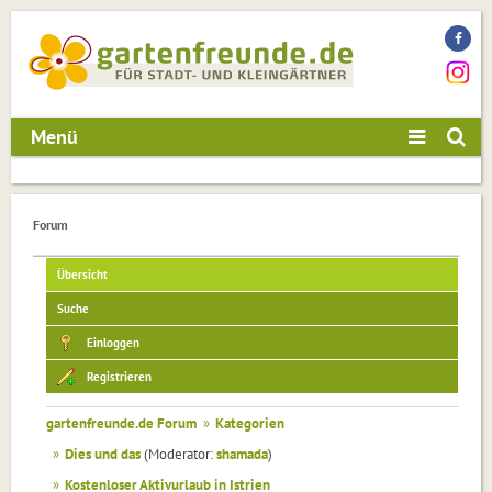
Menü
Forum
Übersicht
Suche
Einloggen
Registrieren
gartenfreunde.de Forum
»
Kategorien
»
Dies und das
(Moderator:
shamada
)
»
Kostenloser Aktivurlaub in Istrien