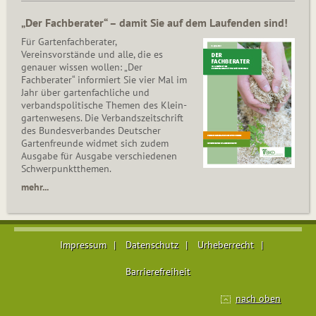
„Der Fachberater“ – damit Sie auf dem Laufenden sind!
Für Gartenfachberater,
Vereinsvorstände und alle, die es
genauer wissen wollen: „Der
Fachberater“ informiert Sie vier Mal im
Jahr über gartenfachliche und
verbandspolitische Themen des Klein­
gar­ten­wesens. Die Ver­bands­zeit­schrift
des Bun­des­ver­ban­des Deutscher
Gartenfreunde widmet sich zudem
Ausgabe für Ausgabe verschiedenen
Schwer­punkt­the­men.
mehr...
Impressum
Datenschutz
Urheberrecht
Barrierefreiheit
nach oben