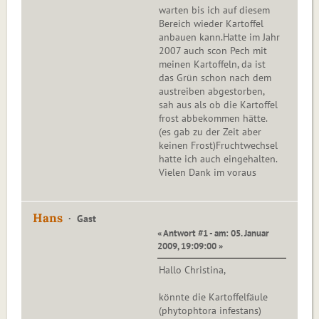
warten bis ich auf diesem
Bereich wieder Kartoffel
anbauen kann.Hatte im Jahr
2007 auch scon Pech mit
meinen Kartoffeln, da ist
das Grün schon nach dem
austreiben abgestorben,
sah aus als ob die Kartoffel
frost abbekommen hätte.
(es gab zu der Zeit aber
keinen Frost)Fruchtwechsel
hatte ich auch eingehalten.
Vielen Dank im voraus
Hans
Gast
« Antwort #1 - am: 05. Januar
2009, 19:09:00 »
Hallo Christina,
könnte die Kartoffelfäule
(phytophtora infestans)