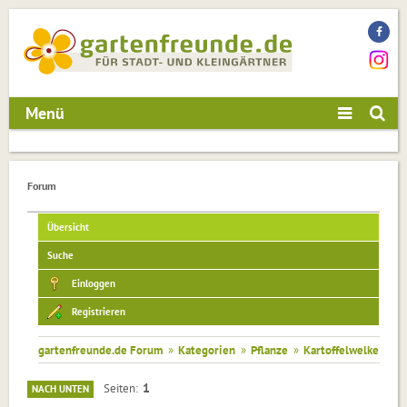
Menü
Forum
Übersicht
Suche
Einloggen
Registrieren
gartenfreunde.de Forum
»
Kategorien
»
Pflanze
»
Kartoffelwelke
1
Seiten
NACH UNTEN