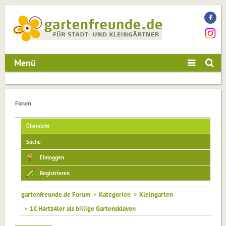
Menü
Forum
Übersicht
Suche
Einloggen
Registrieren
gartenfreunde.de Forum
»
Kategorien
»
Kleingarten
»
1€ Hartz4ler als billige Gartensklaven