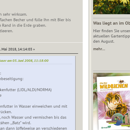
ch sehr wirksam.
achen Becher und fülle Ihn mit Bier bis
Was liegt an im O
 Rand in die Erde graben.
tleeren.
Hier finden Sie unse
aktuellen Gartentipp
den August.
mehr…
. Mai 2018, 14:14:03 »
 Buser am 03. Juni 2008, 11:18:00
:
nbeseitigung:
enfutter (LIDL/ALDI/NORMA)
e
enfutter in Wasser einweichen und mit
rücken.
, noch Wasser und vermischen bis das
ähen ,,Batz" wird.
man dann löffelweise an verschiedenen