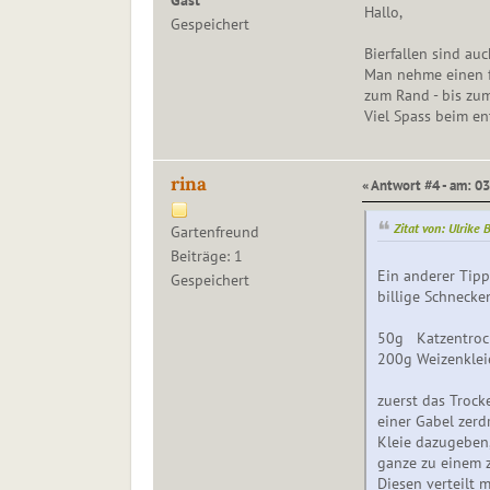
Gast
Hallo,
Gespeichert
Bierfallen sind au
Man nehme einen fl
zum Rand - bis zum
Viel Spass beim en
rina
« Antwort #4 - am: 03
Zitat von: Ulrike
Gartenfreund
Beiträge: 1
Ein anderer Tipp
Gespeichert
billige Schnecke
50g Katzentrock
200g Weizenklei
zuerst das Trock
einer Gabel zerd
Kleie dazugeben
ganze zu einem z
Diesen verteilt 