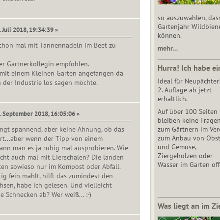
so auszuwählen, das
Gartenjahr Wildbien
 Juli 2018, 19:34:39 »
können.
schon mal mit Tannennadeln im Beet zu
mehr…
er Gärtnerkollegin empfohlen.
Hurra! Ich habe ei
t mit einem Kleinen Garten angefangen da
Ideal für Neupächter
 der Industrie los sagen möchte.
2. Auflage ab jetzt
erhältlich.
Auf über 100 Seiten
9. September 2018, 16:05:06 »
bleiben keine Frage
zum Gärtnern im Vere
ngt spannend, aber keine Ahnung, ob das
zum Anbau von Obs
ert...aber wenn der Tipp von einem
und Gemüse,
ann man es ja ruhig mal ausprobieren. Wie
Ziergehölzen oder
icht auch mal mit Eierschalen? Die landen
Wasser im Garten off
ten sowieso nur im Kompost oder Abfall.
ig fein mahlt, hilft das zumindest den
sen, habe ich gelesen. Und vielleicht
e Schnecken ab? Wer weiß... :-)
Was liegt an im Zi