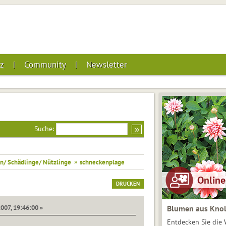
z
Community
Newsletter
Suche:
n/ Schädlinge/ Nützlinge
»
schneckenplage
DRUCKEN
007, 19:46:00 »
Blumen aus Knol
Entdecken Sie die 