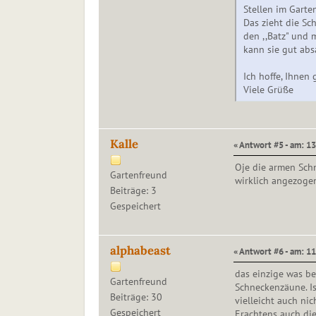
Stellen im Garten
Das zieht die Sc
den ,,Batz" und 
kann sie gut ab
Ich hoffe, Ihnen
Viele Grüße
Kalle
« Antwort #5 - am: 13
Oje die armen Sch
Gartenfreund
wirklich angezoge
Beiträge: 3
Gespeichert
alphabeast
« Antwort #6 - am: 11
das einzige was be
Gartenfreund
Schneckenzäune. I
Beiträge: 30
vielleicht auch nic
Gespeichert
Erachtens auch die 