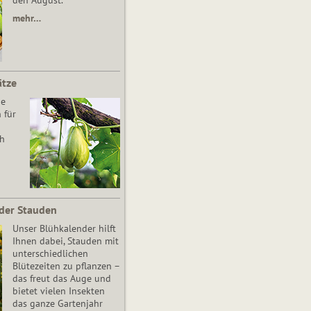
den August.
mehr…
ätze
he
 für
ch
der Stauden
Unser Blühkalender hilft
Ihnen dabei, Stauden mit
unterschiedlichen
Blütezeiten zu pflanzen –
das freut das Auge und
bietet vielen Insekten
das ganze Gartenjahr