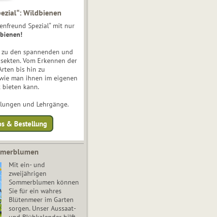
ezial“: Wildbienen
enfreund Spezial“ mit nur
bienen!
e zu den spannenden und
nsekten. Vom Erkennen der
Arten bis hin zu
 wie man ihnen im eigenen
 bieten kann.
ulungen und Lehrgänge.
os & Bestellung
mmerblumen
Mit ein- und
zweijährigen
Sommerblumen können
Sie für ein wahres
Blütenmeer im Garten
sorgen. Unser Aussaat-
und Blühkalender hilft