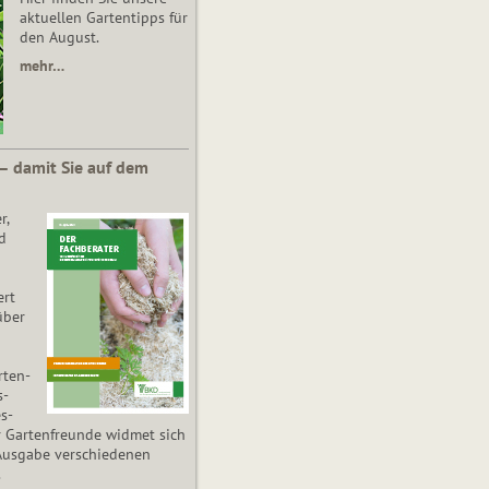
aktuellen Gartentipps für
den August.
mehr…
 – damit Sie auf dem
r,
d
ert
über
­ten­
s­
es­
r Gartenfreunde widmet sich
Ausgabe verschiedenen
.