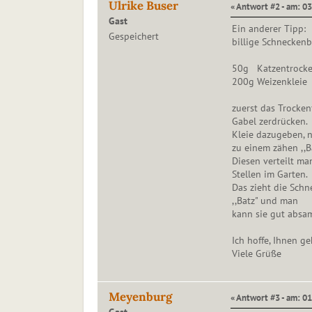
Ulrike Buser
« Antwort #2 - am: 03
Gast
Ein anderer Tipp:
Gespeichert
billige Schneckenb
50g Katzentrocke
200g Weizenkleie
zuerst das Trocken
Gabel zerdrücken.
Kleie dazugeben, 
zu einem zähen ,,Ba
Diesen verteilt ma
Stellen im Garten.
Das zieht die Schn
,,Batz" und man
kann sie gut absa
Ich hoffe, Ihnen g
Viele Grüße
Meyenburg
« Antwort #3 - am: 0