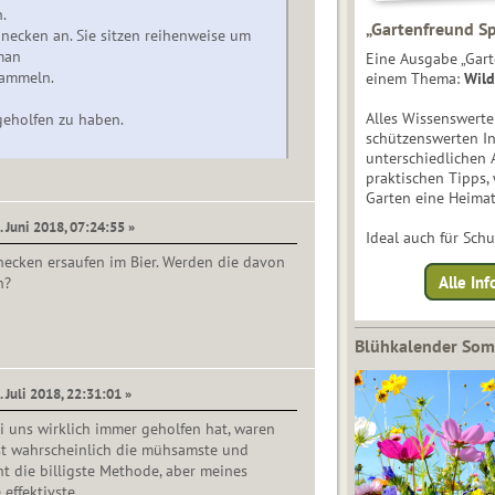
.
„Gartenfreund Sp
hnecken an. Sie sitzen reihenweise um
man
Eine Ausgabe „Gart
sammeln.
einem Thema:
Wild
Alles Wissenswert
 geholfen zu haben.
schützenswerten I
unterschiedlichen 
praktischen Tipps,
Garten eine Heimat
. Juni 2018, 07:24:55 »
Ideal auch für Sch
necken ersaufen im Bier. Werden die davon
Alle Inf
n?
Blühkalender So
. Juli 2018, 22:31:01 »
i uns wirklich immer geholfen hat, waren
st wahrscheinlich die mühsamste und
ht die billigste Methode, aber meines
effektivste.