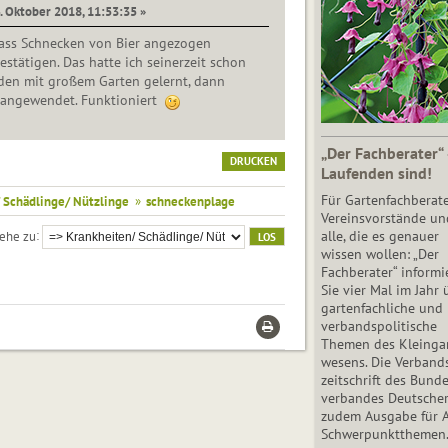
4. Oktober 2018, 11:53:35 »
ass Schnecken von Bier angezogen
estätigen. Das hatte ich seinerzeit schon
den mit großem Garten gelernt, dann
t angewendet. Funktioniert
„Der Fachberater“
DRUCKEN
Laufenden sind!
Für Gartenfachberate
 Schädlinge/ Nützlinge
»
schneckenplage
Vereinsvorstände un
alle, die es genauer
ehe zu
wissen wollen: „Der
Fachberater“ informi
Sie vier Mal im Jahr 
gartenfachliche und
verbandspolitische
Themen des Klein­gar
wesens. Die Ver­band
zeit­schrift des Bun­d
ver­ban­des Deutsche
zudem Ausgabe für 
Schwer­punkt­the­men