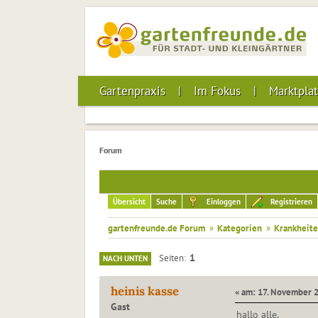
Gartenpraxis
Im Fokus
Marktplat
Forum
Übersicht
Suche
Einloggen
Registrieren
gartenfreunde.de Forum
»
Kategorien
»
Krankheite
1
Seiten
NACH UNTEN
heinis kasse
« am: 17. November 2
Gast
hallo alle,