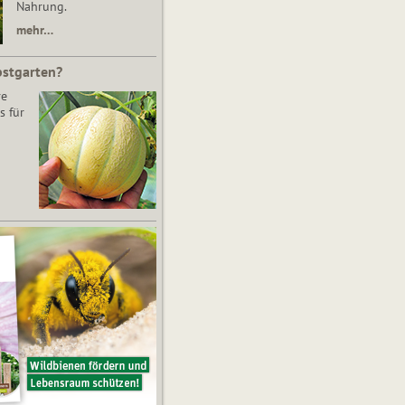
Nahrung.
mehr…
bstgarten?
re
s für