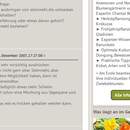
Anemonen und Narz
frage:
Blumengärtnerin u
ausbringen von steinmehl die schnecken
Expertin Chantal 
abhalten?
► Herbstpflanzunge
erfahrung oder etwas davon gehört?
Krokusse
nmehl beziehen?
► Frühjahrspflanz
Gladiolen
► Experten-Wisse
Ranunkeln
► Optimale Kultur 
Düngung, Bewässe
6. Dezember 2007, 17:27:00 »
► Praktische Tipp
l sehr vorsichtig ausdrücken:
Kübel, Arten und S
 nicht gern über Steinmehl, aber
+ Am Ende beantwo
ere Möglichkeit haben, dann ist
Ihre individuellen
berwindbar.
Zwiebelblumen.
lediglich etwas mehr Schleim.
st schon eine Mischung aus Sägespäne und
Alle In
nge, wie es trocken gehalten werden kann.
Was liegt an im 