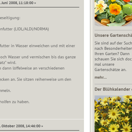
. Juni 2008, 11:18:00 »
eseitigung:
nfutter (LIDL/ALDI/NORMA)
Unsere Gartensch
Sie sind auf der Suc
futter in Wasser einweichen und mit einer
nach Besonderheiten
Ihren Garten? Dann
noch Wasser und vermischen bis das ganze
schauen Sie sich do
tz" wird.
mal unsere
n dann löffelweise an verschiedenen
Gartenschätze an.
mehr…
ecken an. Sie sitzen reihenweise um den
Der Blühkalender 
mmeln.
eholfen zu haben.
1. Oktober 2008, 14:46:00 »