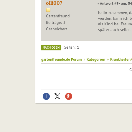
olli007
« Antwort #9 - am: 0
hallo zusammen, d
Gartenfreund
werden, kann ich b
Beiträge: 3
als Kind bei Freun
Gespeichert
später auch selbs
1
Seiten
NACH OBEN
gartenfreunde.de Forum
»
Kategorien
»
Krankheiten/
G