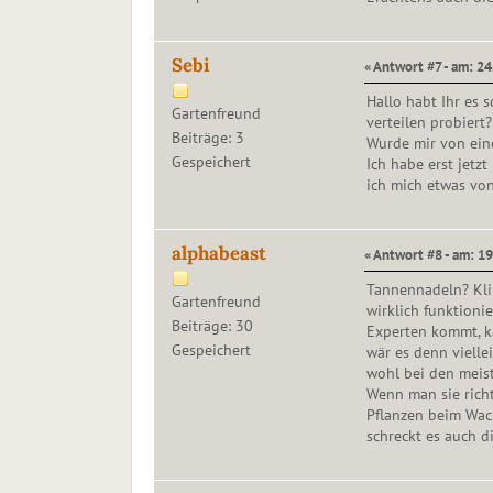
Sebi
« Antwort #7 - am: 24.
Hallo habt Ihr es 
Gartenfreund
verteilen probiert?
Beiträge: 3
Wurde mir von ein
Gespeichert
Ich habe erst jetz
ich mich etwas von
alphabeast
« Antwort #8 - am: 1
Tannennadeln? Kli
Gartenfreund
wirklich funktioni
Beiträge: 30
Experten kommt, k
Gespeichert
wär es denn vielle
wohl bei den meis
Wenn man sie richt
Pflanzen beim Wach
schreckt es auch di