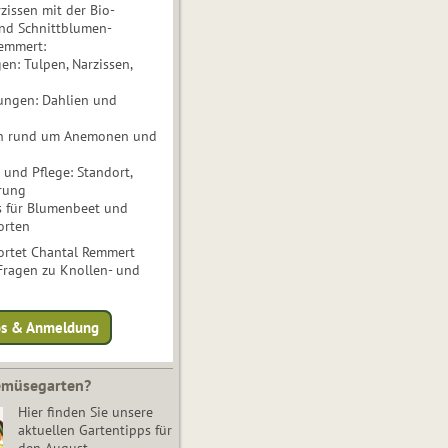
issen mit der Bio-
nd Schnittblumen-
Remmert:
n: Tulpen, Narzissen,
ungen: Dahlien und
n rund um Anemonen und
und Pflege: Standort,
rung
s für Blumenbeet und
orten
rtet Chantal Remmert
 Fragen zu Knollen- und
fos & Anmeldung
Gemüsegarten?
Hier finden Sie unsere
aktuellen Gartentipps für