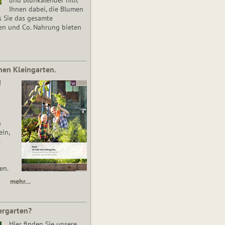
Ihnen dabei, die Blumen
s Sie das gesamte
en und Co. Nahrung bieten
nen Kleingarten.
!
n
in,
t
en.
mehr…
ergarten?
Hier finden Sie unsere