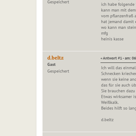
Gespeichert
ich habe folgende 
kann man mit dem 
vom pflanzenfraß 
hat jemand damit 
wo kann man stei
mfg
heinis kasse
d.beltz
« Antwort #1 - am: 0
Gast
Ich will das einma
Gespeichert
Schnecken kriechen
wenn sie keine and
das für sie auch ü
Sie brauchen dazu 
Etwas wirksamer i
Weißkalk.
Beides hilft so la
d.beltz