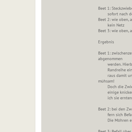
Beet 1: Steckzwieb
sofort nach dem
Beet 2: wie oben,
kein Netz
Beet 3: wie oben,
Ergebnis
Beet 1: zwischenze
abgenommen
werden. Hierbei s
Randreihe einige
raus damit und N
mühsam!
Doch die Zwiebel
einige knicken s
ich sie ernten 
Beet 2: bei den Zw
fern sich Befall
Die Möhren entw
Beet 3: Befall übe