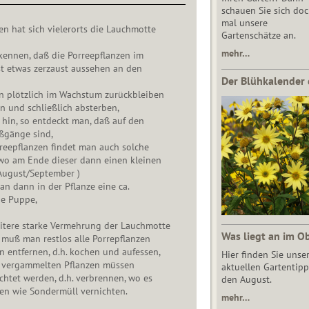
schauen Sie sich do
mal unsere
ren hat sich vielerorts die Lauchmotte
Gartenschätze an.
mehr…
rkennen, daß die Porreepflanzen im
 etwas zerzaust aussehen an den
Der Blühkalender 
en plötzlich im Wachstum zurückbleiben
n und schließlich absterben,
hin, so entdeckt man, daß auf den
aßgänge sind,
reepflanzen findet man auch solche
o am Ende dieser dann einen kleinen
August/September )
an dann in der Pflanze eine ca.
e Puppe,
tere starke Vermehrung der Lauchmotte
Was liegt an im O
o muß man restlos alle Porrepflanzen
n entfernen, d.h. kochen und aufessen,
Hier finden Sie unse
 vergammelten Pflanzen müssen
aktuellen Gartentipp
chtet werden, d.h. verbrennen, wo es
den August.
ben wie Sondermüll vernichten.
mehr…