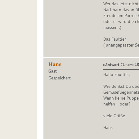
Wer das jetzt nic
Nachbarn davon üb
Freude am Porree 
oder er wird die c
müssen .(
Das Faultier
( unangapasster Se
Hans
« Antwort #1 - am: 15
Gast
Hallo Faultier,
Gespeichert
Wie denkst Du übe
Gemüsefliegennetz
Wenn keine Puppen
helfen - oder?
viele Grüße
Hans