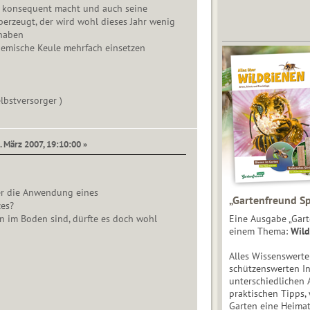
ht konsequent macht und auch seine
erzeugt, der wird wohl dieses Jahr wenig
haben
hemische Keule mehrfach einsetzen
lbstversorger )
. März 2007, 19:10:00 »
r die Anwendung eines
„Gartenfreund Sp
es?
 im Boden sind, dürfte es doch wohl
Eine Ausgabe „Gart
einem Thema:
Wild
Alles Wissenswert
schützenswerten I
unterschiedlichen 
praktischen Tipps,
Garten eine Heimat