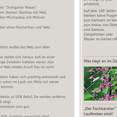
erhältlich.
eln "Stuttgarter Riesen"
Auf über 100 Seiten
 Stecken Überbau mit Netz
bleiben keine Frage
 aber Mischanbau mit Möhren
zum Gärtnern im Vere
zum Anbau von Obs
 aber ohne Mischanbau und Netz
und Gemüse,
Ziergehölzen oder
Wasser im Garten off
itlich mußte das Netz zum Jäten
tellte sich heraus, daß an einer
Was liegt an im Zi
 Zwiebeln befallen waren. Also
etz wieder drauf! Das ist recht
n haben sich prächtig entwickelt und
chon im Laub um. Mitte Juli werde
können.
iebeln ca 50% Befall. Sie werden entfernt,
 zeigt.
ickeln sich gut.
„Der Fachberater“
Laufenden sind!
r 70%. Zwiebeln vernichtet, Beet