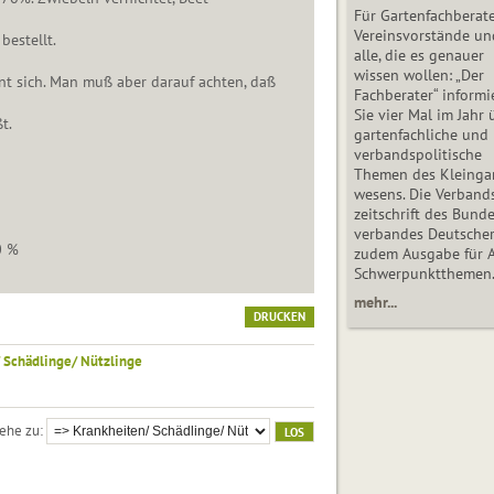
Für Gartenfachberate
Vereinsvorstände un
stellt.
alle, die es genauer
wissen wollen: „Der
nt sich. Man muß aber darauf achten, daß
Fachberater“ informi
Sie vier Mal im Jahr 
t.
gartenfachliche und
verbandspolitische
Themen des Klein­gar
wesens. Die Ver­band
zeit­schrift des Bun­d
ver­ban­des Deutsche
0 %
zudem Ausgabe für 
Schwer­punkt­the­men
mehr...
DRUCKEN
 Schädlinge/ Nützlinge
ehe zu