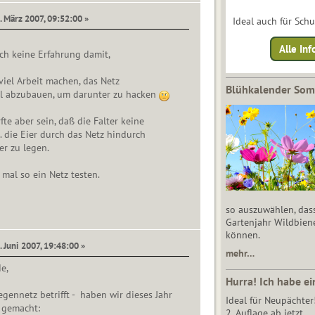
. März 2007, 09:52:00 »
Ideal auch für Sch
Alle Inf
ch keine Erfahrung damit,
iel Arbeit machen, das Netz
Blühkalender So
l abzubauen, um darunter zu hacken
te aber sein, daß die Falter keine
. die Eier durch das Netz hindurch
er zu legen.
r mal so ein Netz testen.
so auszuwählen, das
Gartenjahr Wildbien
können.
. Juni 2007, 19:48:00 »
mehr…
e,
Hurra! Ich habe ei
gennetz betrifft - haben wir dieses Jahr
Ideal für Neupächter
 gemacht:
2. Auflage ab jetzt