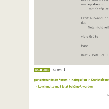
umgegraben und
mit Kopfsalat be
Fazit: Aufwand loh
das
Netz nicht reiß
viele Grüße
Hans
Beet 2: Befall ca 5
1
Seiten
NACH OBEN
gartenfreunde.de Forum
»
Kategorien
»
Krankheiten/
»
Lauchmotte muß jetzt bekämpft werden
G