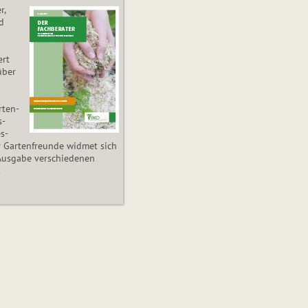
r,
d
ert
über
­ten­
s­
es­
r Gartenfreunde widmet sich
Ausgabe verschiedenen
.