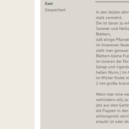
Gast
Gespeichert
In den letzten Jah
stark vermehrt.
Die ist daran zu e
Sommer und Herbst
Blättern,
daß einige Pflanz
im Innerenen faule
sieht man genauer 
Blättern kleine Fr
im Inneren der Por
Gänge und irgendw
hellen Wurm, ( im 
im Winter findet m
2 mm große, braun
Wenn man eine wei
verhindern will, s
jetz aus dem Garte
die Puppen in den
wirkungsvoll verni
erlaubt ist oder e