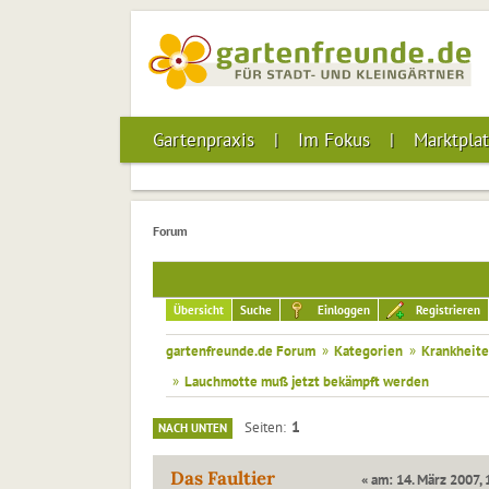
Gartenpraxis
Im Fokus
Marktplat
Forum
Übersicht
Suche
Einloggen
Registrieren
gartenfreunde.de Forum
»
Kategorien
»
Krankheite
»
Lauchmotte muß jetzt bekämpft werden
1
Seiten
NACH UNTEN
Das Faultier
« am: 14. März 2007, 