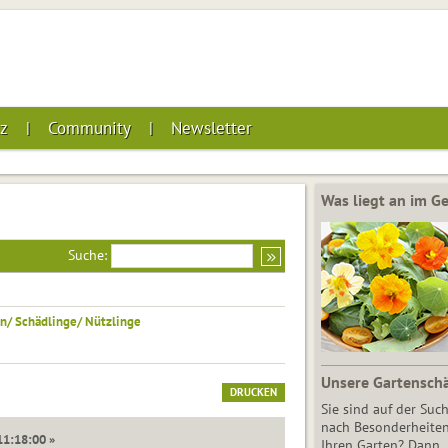
z
Community
Newsletter
Was liegt an im 
Suche:
n/ Schädlinge/ Nützlinge
Unsere Gartensch
DRUCKEN
Sie sind auf der Suc
nach Besonderheiten
11:18:00 »
Ihren Garten? Dann