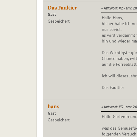
Das Faultier
« Antwort #2 - am: 20
Gast
Hallo Hans,
Gespeichert
bisher habe ich no
nur soviel:
es wird verdammt v
hin und wieder ma
Das Wichtigste gürf
Chance haben, evtl
auf die Porreeblätt
Ich will dieses Jah
Das Faultier
hans
« Antwort #3 - am: 26
Gast
Hallo Gartenfreund
Gespeichert
was das Gemüseflie
folgenden Versuch