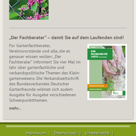
„Der Fachberater“ – damit Sie auf dem Laufenden sind!
Für Gartenfachberater,
Vereinsvorstände und alle, die es
genauer wissen wollen: „Der
Fachberater“ informiert Sie vier Mal im
Jahr über gartenfachliche und
verbandspolitische Themen des Klein­
gar­ten­wesens. Die Ver­bands­zeit­schrift
des Bun­des­ver­ban­des Deutscher
Gartenfreunde widmet sich zudem
Ausgabe für Ausgabe verschiedenen
Schwer­punkt­the­men.
mehr...
Impressum
Datenschutz
Urheberrecht