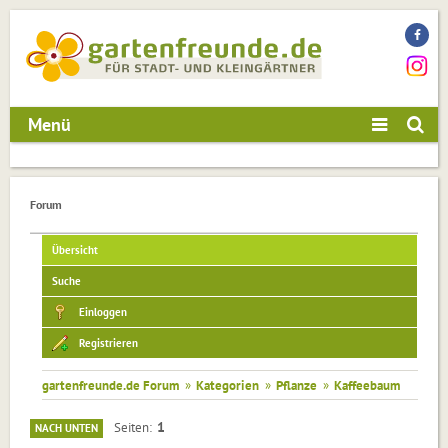
Menü
Forum
Übersicht
Suche
Einloggen
Registrieren
gartenfreunde.de Forum
»
Kategorien
»
Pflanze
»
Kaffeebaum
1
Seiten
NACH UNTEN